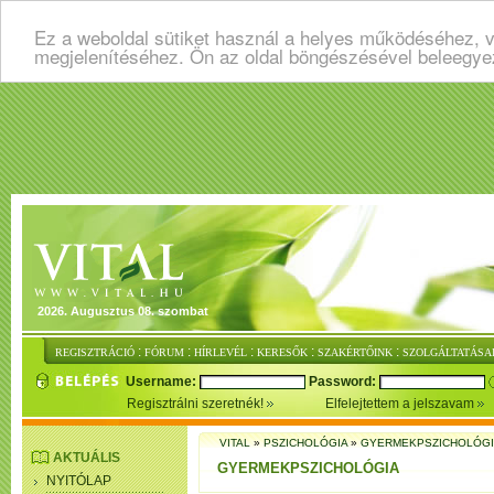
Ez a weboldal sütiket használ a helyes működéséhez, v
megjelenítéséhez. Ön az oldal böngészésével beleegye
2026. Augusztus 08. szombat
:
:
:
:
:
REGISZTRÁCIÓ
FÓRUM
HÍRLEVÉL
KERESŐK
SZAKÉRTŐINK
SZOLGÁLTATÁSA
Username:
Password:
Regisztrálni szeretnék!
Elfelejtettem a jelszavam
VITAL
»
PSZICHOLÓGIA
»
GYERMEKPSZICHOLÓG
AKTUÁLIS
GYERMEKPSZICHOLÓGIA
NYITÓLAP