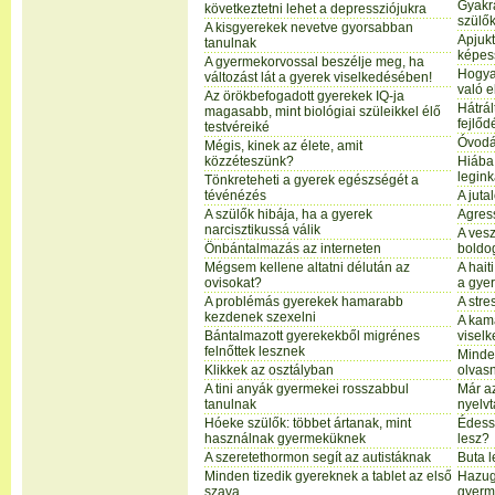
Gyakr
következtetni lehet a depressziójukra
szülő
A kisgyerekek nevetve gyorsabban
Apjukt
tanulnak
képes
A gyermekorvossal beszélje meg, ha
Hogya
változást lát a gyerek viselkedésében!
való e
Az örökbefogadott gyerekek IQ-ja
Hátrál
magasabb, mint biológiai szüleikkel élő
fejlőd
testvéreiké
Óvodás
Mégis, kinek az élete, amit
közzéteszünk?
Hiába 
legin
Tönkreteheti a gyerek egészségét a
tévénézés
A juta
A szülők hibája, ha a gyerek
Agress
narcisztikussá válik
A ves
Önbántalmazás az interneten
boldo
Mégsem kellene altatni délután az
A hait
ovisokat?
a gye
A problémás gyerekek hamarabb
A stre
kezdenek szexelni
A kam
Bántalmazott gyerekekből migrénes
viselk
felnőttek lesznek
Minde
Klikkek az osztályban
olvasn
A tini anyák gyermekei rosszabbul
Már a
tanulnak
nyelv
Hóeke szülők: többet ártanak, mint
Édess
használnak gyermeküknek
lesz?
A szeretethormon segít az autistáknak
Buta l
Minden tizedik gyereknek a tablet az első
Hazug
szava
gyerm