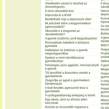
Viselkedési zavart is okozhat az
6 tény
ólommérgezés
iskolá
A zene okosabbá tesz
Három
depre
Kapcsolja ki a tévét!
Koncen
Beültethető chip a depresszió ellen
hipera
Mi jelezheti előre a kisgyermekkori
Az es
agresszivitást?
beszé
Okosodik-e a kisgyerek az
Boldog
okostelefontól?
A géne
A gyerek ösztönös, profi tárgyalópartner
bánta
Rosszabbak matekból a túlsúlyos
Miért
gyerekek
Hogya
Hatástalan és ártalmas a gyerek
megszégyenítése
Probl
szület
Gyakori a nemi identitászavar
gyerekkorban
Akikne
Felesleges azon aggódni, mennyit alszik
A gye
a gyerek
Megér
Túl ijesztőek a klasszikus mesék a
Hogyan
gyerekeknek
gyerm
Zsugorítja az agyat a gyermekkori
A virá
bántalmazás
kamas
A testi fenyítés agresszívé teszi a
Hogya
gyerekeket
gyerm
A szófogadatlanság betegség is lehet!
Rossz
Egy iskola, ahol az elhízás ellen
Miben 
harcolnak
rende
Kinövik az öncsonkító hajlamot a
Az els