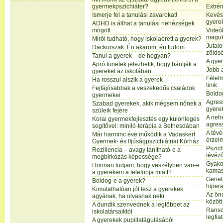
gyermekpszichiáter?
Extrém
Ismerje fel a tanulási zavarokat!
Kevés
gyere
ADHD is állhat a tanulási nehézségek
mögött
Videó
maguka
Miről tudható, hogy iskolaérett a gyerek?
Jutal
Dackorszak: Én akarom, én tudom
zölds
Tanul a gyerek – de hogyan?
A gyer
Apró tünetek jelezhetik, hogy bántják a
Jobb a
gyereket az iskolában
Félel
Ha rosszul alszik a gyerek
tinik
Fejfájósabbak a veszekedős családok
Boldo
gyermekei
Agres
Szabad gyerekek, akik mégsem nőnek a
gyere
szüleik fejére
A nehé
Korai gyermekfejlesztés egy különleges
agres
segítővel: miniló-terápia a Bethesdában
A tévé
Már harminc éve működik a Vadaskert
érzelm
Gyermek- és Ifjúságpszichiátriai Kórház
Pszich
Reziliencia – avagy tanítható-e a
tévéz
megbirkózás képessége?
Gyakor
Honnan tudjam, hogy veszélyben van-e
kamas
a gyerekem a telefonja miatt?
Geneti
Boldog-e a gyerek?
hipera
Kimutathatóan jót tesz a gyerekek
Az önc
agyának, ha olvasnak neki
között
A dundik szenvednek a legtöbbet az
Ransc
iskolatársaiktól
legfia
A gyerekek pupillatágulásából