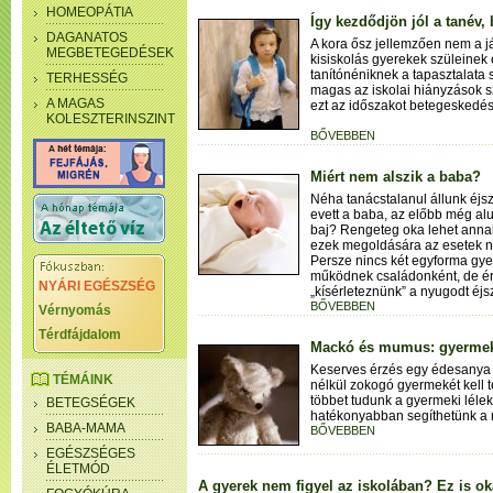
HOMEOPÁTIA
Így kezdődjön jól a tanév,
DAGANATOS
A kora ősz jellemzően nem a j
MEGBETEGEDÉSEK
kisiskolás gyerekek szüleinek 
tanítónéniknek a tapasztalata
TERHESSÉG
magas az iskolai hiányzások
A MAGAS
ezt az időszakot betegeskedés
KOLESZTERINSZINT
BŐVEBBEN
Miért nem alszik a baba?
Néha tanácstalanul állunk éjsz
evett a baba, az előbb még alu
baj? Rengeteg oka lehet annak,
ezek megoldására az esetek 
Persze nincs két egyforma gy
működnek családonként, de ér
NYÁRI EGÉSZSÉG
„kísérleteznünk” a nyugodt éj
BŐVEBBEN
Vérnyomás
Térdfájdalom
Mackó és mumus: gyermekk
Keserves érzés egy édesanya 
TÉMÁINK
nélkül zokogó gyermekét kell t
többet tudunk a gyermeki lélek
BETEGSÉGEK
hatékonyabban segíthetünk a 
BABA-MAMA
BŐVEBBEN
EGÉSZSÉGES
ÉLETMÓD
A gyerek nem figyel az iskolában? Ez is ok