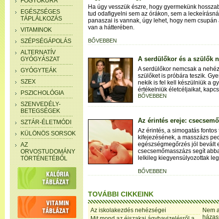
FOGYÓKÚRA
Ha úgy vesszük észre, hogy gyermekünk hosszab
EGÉSZSÉGES
tud odafigyelni sem az órákon, sem a leckeírásná
TÁPLÁLKOZÁS
panaszai is vannak, úgy lehet, hogy nem csupán 
van a hátterében.
VITAMINOK
SZÉPSÉGÁPOLÁS
BŐVEBBEN
ALTERNATÍV
A serdülőkor és a szülők 
GYÓGYÁSZAT
A serdülőkor nemcsak a nehéz
GYÓGYTEÁK
szülőket is próbára teszik. Gy
SZEX
nekik is fel kell készülniük a 
értékelniük életcéljaikat, kapcs
PSZICHOLÓGIA
BŐVEBBEN
SZENVEDÉLY-
BETEGSÉGEK
Az érintés ereje: csecse
SZTÁR-ÉLETMÓDI
Az érintés, a simogatás fontos
KÜLÖNÖS SORSOK
kifejezésének, a masszázs ped
egészségmegőrzés jól bevált 
AZ
csecsemőmasszázs segít abban
ORVOSTUDOMÁNY
lelkileg kiegyensúlyozottak le
TÖRTÉNETÉBŐL
BŐVEBBEN
TOVÁBBI CIKKEINK
Az iskolakezdés nehézségei
Nem al
házas
Mit mond az éjszakai ágybavizelésről a