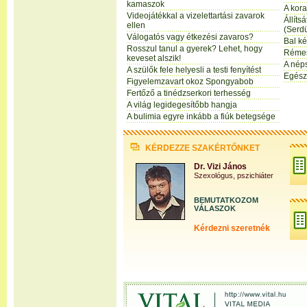
kamaszok
A kora
Videojátékkal a vizelettartási zavarok
Állíts
ellen
(Serdü
Válogatós vagy étkezési zavaros?
Bal ké
Rosszul tanul a gyerek? Lehet, hogy
Réme
keveset alszik!
A nép
A szülők fele helyesli a testi fenyítést
Egész
Figyelemzavart okoz Spongyabob
Fertőző a tinédzserkori terhesség
A világ legidegesítőbb hangja
A bulimia egyre inkább a fiúk betegsége
KÉRDEZZE SZAKÉRTŐNKET
Dr. Vizi János
Szexológus, pszichiáter
BEMUTATKOZOM
VÁLASZOK
Kérdezni szeretnék