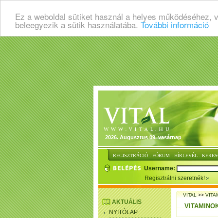
Ez a weboldal sütiket használ a helyes működéséhez, 
beleegyezik a sütik használatába.
További információ
2026. Augusztus 09. vasárnap
:
:
:
REGISZTRÁCIÓ
FÓRUM
HÍRLEVÉL
KERES
Username:
Regisztrálni szeretnék!
VITAL
>>
VITA
AKTUÁLIS
VITAMINO
NYITÓLAP