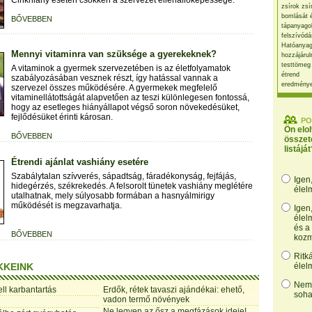
Cinkhiány esetén csökken a szervezet ellenállóképessége.
zsírok zsí
bomlását 
BŐVEBBEN
tápanyago
felszívódá
Hatóanyag
Mennyi vitaminra van szüksége a gyerekeknek?
hozzájárul
testtömeg
A vitaminok a gyermek szervezetében is az életfolyamatok
étrend
szabályozásában vesznek részt, így hatással vannak a
eredmény
szervezel összes működésére. A gyermekek megfelelő
vitaminellátottságát alapvetően az teszi különlegesen fontossá,
hogy az esetleges hiányállapot végső soron növekedésüket,
fejlődésüket érinti károsan.
PO
Ön elo
BŐVEBBEN
összet
listáját
Étrendi ajánlat vashiány esetére
Szabálytalan szívverés, sápadtság, fáradékonyság, fejfájás,
Igen
hidegérzés, székrekedés. A felsorolt tünetek vashiány meglétére
élel
utalhatnak, mely súlyosabb formában a hasnyálmirigy
működését is megzavarhatja.
Igen
élel
és a
BŐVEBBEN
kozm
Ritk
KKEINK
élel
Nem,
ll karbantartás
Erdők, rétek tavaszi ajándékai: ehető,
soha
vadon termő növények
Ne legyen az ősz a megfázások ideje!