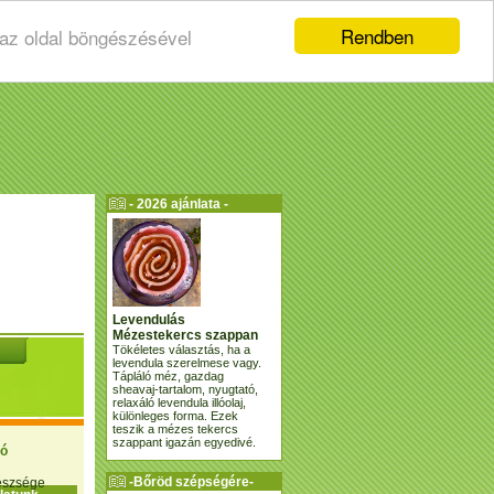
Rendben
 az oldal böngészésével
- 2026 ajánlata -
Levendulás
Mézestekercs szappan
Tökéletes választás, ha a
levendula szerelmese vagy.
Tápláló méz, gazdag
sheavaj-tartalom, nyugtató,
relaxáló levendula illóolaj,
különleges forma. Ezek
teszik a mézes tekercs
szappant igazán egyedivé.
ió
-Bőröd szépségére-
gészsége