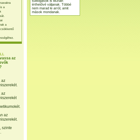
suttogások is tisztán
rsavakra
érthetővé váljanak. Többé
és a
nem marad le arról, amit
mások mondanak.
k
sát.
ai
nak a
 csökkentő
ességéhez.
LL
lvassa az
evők
?
, az
miszerekét.
, az
miszerekét
etikumokét.
án az
miszerekét.
 szinte
.