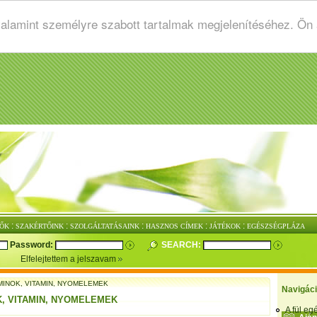
valamint személyre szabott tartalmak megjelenítéséhez. Ön
:
:
:
:
:
ŐK
SZAKÉRTŐINK
SZOLGÁLTATÁSAINK
HASZNOS CÍMEK
JÁTÉKOK
EGÉSZSÉGPLÁZA
Password:
SEARCH:
Elfelejtettem a jelszavam
MINOK, VITAMIN, NYOMELEMEK
Navigác
K, VITAMIN, NYOMELEMEK
A fül e