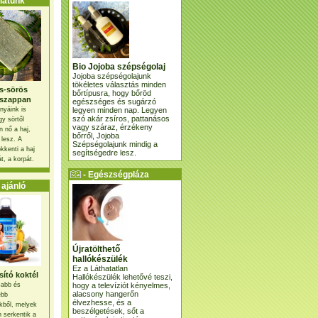
atunk
Bio Jojoba szépségolaj
Jojoba szépségolajunk
tökéletes választás minden
s-sörös
bőrtípusra, hogy bőröd
szappan
egészséges és sugárzó
legyen minden nap. Legyen
nyáink is
szó akár zsíros, pattanásos
gy sörtől
vagy száraz, érzékeny
 nő a haj,
bőrről, Jojoba
 lesz. A
Szépségolajunk mindig a
kkenti a haj
segítségedre lesz.
t, a korpát.
- Egészségpláza
ajánlatunk -
ajánló
Újratölthető
hallókészülék
Ez a Láthatatlan
ító koktél
Hallókészülék lehetővé teszi,
hogy a televíziót kényelmes,
osabb és
alacsony hangerőn
ebb
élvezhesse, és a
kből, melyek
beszélgetések, sőt a
 serkentik a