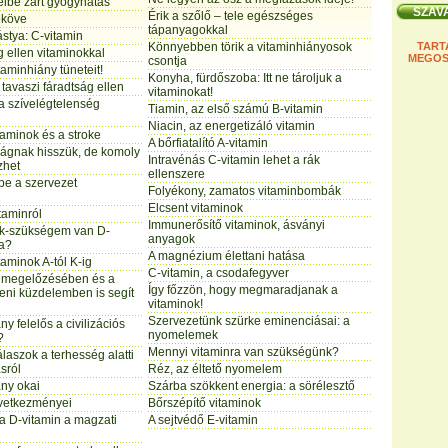
élbe zárt gyógyhatás
Érik a szőlő – tele egészséges
őköve
tápanyagokkal
stya: C-vitamin
Könnyebben törik a vitaminhiányosok
TART
 ellen vitaminokkal
MEGOS
csontja
itaminhiány tüneteit!
Konyha, fürdőszoba: Itt ne tároljuk a
 tavaszi fáradtság ellen
vitaminokat!
a szívelégtelenség
Tiamin, az első számú B-vitamin
Niacin, az energetizáló vitamin
aminok és a stroke
A bőrfiatalító A-vitamin
ságnak hisszük, de komoly
Intravénás C-vitamin lehet a rák
zhet
ellenszere
pe a szervezet
Folyékony, zamatos vitaminbombák
Elcsent vitaminok
taminról
Immunerősítő vitaminok, ásványi
k-szükségem van D-
anyagok
ra?
A magnézium élettani hatása
taminok A-tól K-ig
C-vitamin, a csodafegyver
k megelőzésében és a
Így főzzön, hogy megmaradjanak a
leni küzdelemben is segít
vitaminok!
Szervezetünk szürke eminenciásai: a
ny felelős a civilizációs
nyomelemek
?
Mennyi vitaminra van szükségünk?
laszok a terhesség alatti
sról
Réz, az éltető nyomelem
ány okai
Szárba szökkent energia: a sörélesztő
övetkezményei
Bőrszépítő vitaminok
a D-vitamin a magzati
A sejtvédő E-vitamin