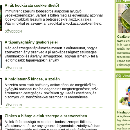
Ajánl
A rák kockázata csökkenthető!
Immunrendszerünk többszörös alapokon nyugvó
védekezőrendszer. Bárhol is billen meg az egyensúly, azonnal
fogékonyabbak leszünk a betegségekre, köztük a rákra.
Vitaminokkal és ásványi anyagokkal a kockázat csökkenthető.
BŐVEBBEN
Csaláno
sampon
A tápanyaghiány gyakori jelei
Már nagya
Még egészséges táplálkozás mellett is előfordulhat, hogy a
tudták, ho
szervezet hiányt szenved a jó állóképességhez szükséges
gyorsabban
vitaminokból és ásványi anyagokból. Hogyan ismerjük fel a
fényesebb
legfontosabb tápanyagok hiányát?
csalán csö
zsírosságá
BŐVEBBEN
Vital 
A holdistennő kincse, a szelén
A szelén nem csak hatékony antioxidáns, de megelőző és
gyógyító hatással is bír a daganatos megbetegedések, szív-
érrendszeri-betegségek, sokízületi gyulladás esetében, és
bizonyos vírusfertőzésekkel szemben is eredményes.
BŐVEBBEN
Haslapos
Cinkes a hiány: a cink szerepe a szervezetben
A legillat
legízletes
A cink létfontosságú mikroelem: fontos szerepet tölt be a
gyógyfűve
vércukorszint- és az anyagcsere-folyamatok szabályozásban.
együttesen