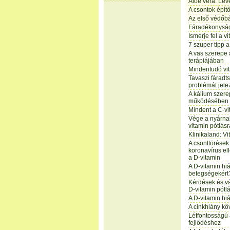
Aloe vera: Lev
A csontok épít
Az első védőbá
Fáradékonyság
Ismerje fel a v
7 szuper tipp a
A vas szerepe 
terápiájában
Mindentudó vit
Tavaszi fáradt
problémát jele
A kálium szere
működésében
Mindent a C-vi
Vége a nyárna
vitamin pótlás
Klinikaland: Vi
A csonttörése
koronavírus el
a D-vitamin
A D-vitamin hiá
betegségekért
Kérdések és vá
D-vitamin pótlá
A D-vitamin hi
A cinkhiány k
Létfontosságú 
fejlődéshez