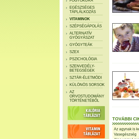
FOGYÓKÚRA
EGÉSZSÉGES
TÁPLÁLKOZÁS
VITAMINOK
SZÉPSÉGÁPOLÁS
ALTERNATÍV
GYÓGYÁSZAT
GYÓGYTEÁK
SZEX
PSZICHOLÓGIA
SZENVEDÉLY-
BETEGSÉGEK
SZTÁR-ÉLETMÓDI
KÜLÖNÖS SORSOK
AZ
ORVOSTUDOMÁNY
TÖRTÉNETÉBŐL
TOVÁBBI CI
Az agynak is ke
Vasegészség