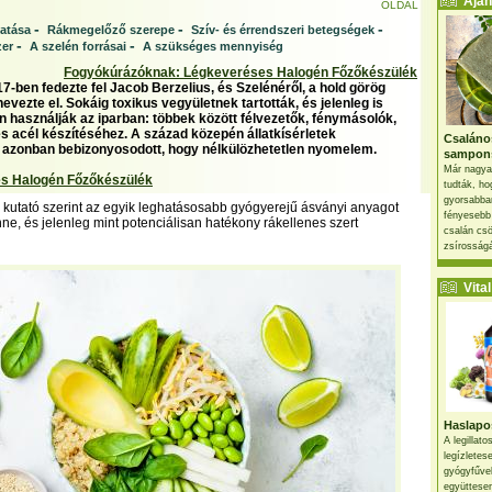
Ajánl
OLDAL
-
-
-
atása
Rákmegelőző szerepe
Szív- és érrendszeri betegségek
-
-
er
A szelén forrásai
A szükséges mennyiség
Fogyókúrázóknak: Légkeveréses Halogén Főzőkészülék
7-ben fedezte fel Jacob Berzelius, és Szelénéről, a hold görög
nevezte el. Sokáig toxikus vegyületnek tartották, és jelenleg is
n használják az iparban: többek között félvezetők, fénymásolók,
 acél készítéséhez. A század közepén állatkísérletek
Csaláno
 azonban bebizonyosodott, hogy nélkülözhetetlen nyomelem.
sampon
Már nagya
s Halogén Főzőkészülék
tudták, ho
gyorsabban
kutató szerint az egyik leghatásosabb gyógyerejű ásványi anyagot
fényesebb
nne, és jelenleg mint potenciálisan hatékony rákellenes szert
csalán csö
zsírosságá
Vital 
Haslapos
A legillat
legízletes
gyógyfűve
együttesen