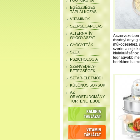
FOGYÓKÚRA
EGÉSZSÉGES
TÁPLÁLKOZÁS
VITAMINOK
SZÉPSÉGÁPOLÁS
ALTERNATÍV
A szervezetben
GYÓGYÁSZAT
ásványi anyag 
működéséhez, a 
GYÓGYTEÁK
szerint a sejte
SZEX
kialakulásához 
legnagyobb men
PSZICHOLÓGIA
herékben halmoz
SZENVEDÉLY-
---------------------
BETEGSÉGEK
SZTÁR-ÉLETMÓDI
KÜLÖNÖS SORSOK
AZ
ORVOSTUDOMÁNY
TÖRTÉNETÉBŐL