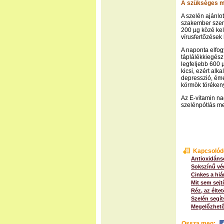
A szükséges 
A szelén ajánlo
szakember szeri
200 µg közé kell
vírusfertőzések
A naponta elfog
táplálékkiegész
legfeljebb 600 
kicsi, ezért alk
depresszió, éme
körmök töréken
Az E-vitamin na
szelénpótlás me
Kapcsolód
Antioxidáns
Sokszínű vé
Cinkes a hiá
Mit sem sejt
Réz, az élt
Szelén segít
Megelőzhető
Ossza meg: