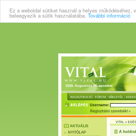
Ez a weboldal sütiket használ a helyes működéséhez, 
beleegyezik a sütik használatába.
További információ
2026. Augusztus 08. szombat
:
:
:
REGISZTRÁCIÓ
FÓRUM
HÍRLEVÉL
KERES
Username:
Regisztrálni szeretnék!
VITAL
»
EGÉ
AKTUÁLIS
A holdis
NYITÓLAP