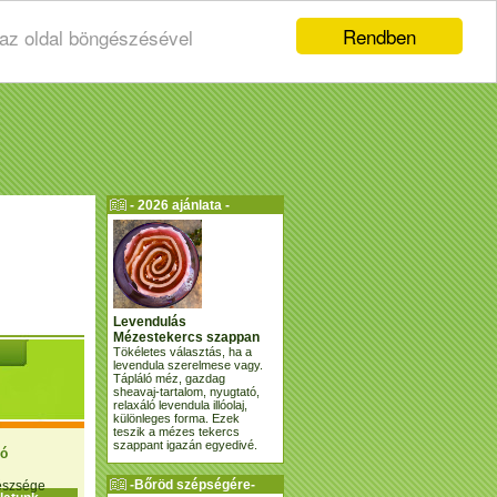
Rendben
 az oldal böngészésével
- 2026 ajánlata -
Levendulás
Mézestekercs szappan
Tökéletes választás, ha a
levendula szerelmese vagy.
Tápláló méz, gazdag
sheavaj-tartalom, nyugtató,
relaxáló levendula illóolaj,
különleges forma. Ezek
teszik a mézes tekercs
szappant igazán egyedivé.
ió
-Bőröd szépségére-
gészsége