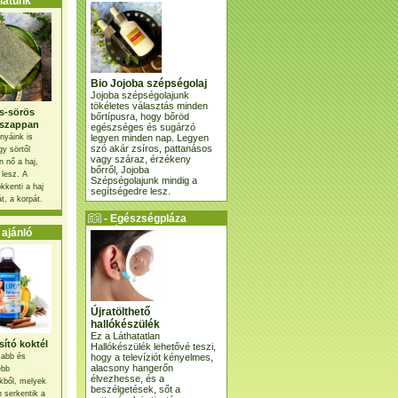
atunk
Bio Jojoba szépségolaj
Jojoba szépségolajunk
tökéletes választás minden
s-sörös
bőrtípusra, hogy bőröd
szappan
egészséges és sugárzó
legyen minden nap. Legyen
nyáink is
szó akár zsíros, pattanásos
gy sörtől
vagy száraz, érzékeny
 nő a haj,
bőrről, Jojoba
 lesz. A
Szépségolajunk mindig a
kkenti a haj
segítségedre lesz.
t, a korpát.
- Egészségpláza
ajánlatunk -
ajánló
Újratölthető
hallókészülék
Ez a Láthatatlan
ító koktél
Hallókészülék lehetővé teszi,
hogy a televíziót kényelmes,
osabb és
alacsony hangerőn
ebb
élvezhesse, és a
kből, melyek
beszélgetések, sőt a
 serkentik a