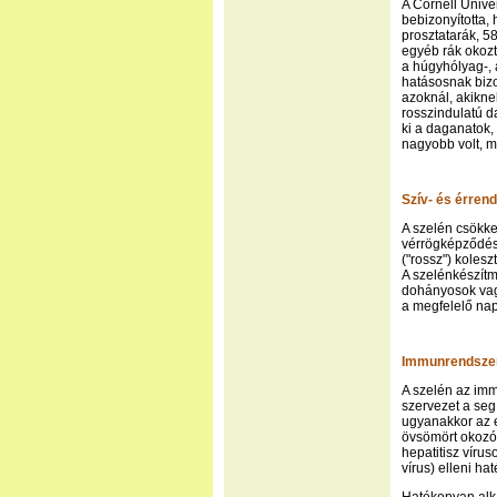
A Cornell Univer
bebizonyította,
prosztatarák, 5
egyéb rák okozt
a húgyhólyag-, a
hatásosnak bizo
azoknál, akikne
rosszindulatú d
ki a daganatok, 
nagyobb volt, m
Szív- és érren
A szelén csökken
vérrögképződést
("rossz") kolesz
A szelénkészítm
dohányosok vagy
a megfelelő nap
Immunrendsze
A szelén az im
szervezet a seg
ugyanakkor az e
övsömört okozó 
hepatitisz vírus
vírus) elleni ha