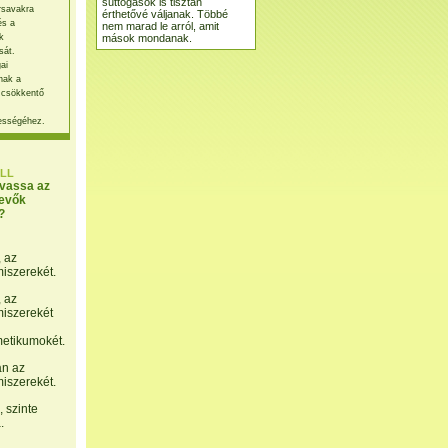
suttogások is tisztán
rsavakra
érthetővé váljanak. Többé
és a
nem marad le arról, amit
mások mondanak.
k
sát.
ai
nak a
 csökkentő
ességéhez.
LL
lvassa az
evők
?
, az
miszerekét.
, az
miszerekét
etikumokét.
án az
miszerekét.
 szinte
.