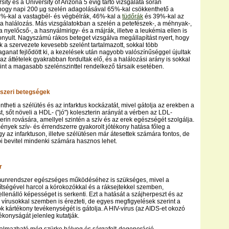
sity és a University of Arizona 5 évig tartó vizsgálata során
 hogy napi 200 µg szelén adagolásával 65%-kal csökkenthető a
8%-kal a vastagbél- és végbélrák, 46%-kal a
tüdőrák
és 39%-kal az
a halálozás. Más vizsgálatokban a szelén a petefészek-, a méhnyak-,
 nyelőcső-, a hasnyálmirigy- és a májrák, illetve a leukémia ellen is
nyult. Nagyszámú rákos beteget vizsgálva megállapítást nyert, hogy
k a szervezete kevesebb szelént tartalmazott, sokkal több
aganat fejlődött ki, a kezelések után nagyobb valószínűséggel újultak
az áttételek gyakrabban fordultak elő, és a halálozási arány is sokkal
int a magasabb szelénszinttel rendelkező társaik esetében.
dszeri betegségek
theti a szélütés és az infarktus kockázatát, mivel gátolja az erekben a
, sőt növeli a HDL- ("jó") koleszterin arányát a vérben az LDL-
terin rovására, amellyel szintén a szív és az erek egészségét szolgálja.
ények szív- és érrendszerre gyakorolt jótékony hatása főleg a
 az infarktuson, illetve szélütésen már átesettek számára fontos, de
i bevitel mindenki számára hasznos lehet.
r
munrendszer egészséges működéséhez is szükséges, mivel a
ítségével harcol a kórokozókkal és a ráksejtekkel szemben,
llenálló képességet is serkenti. Ezt a hatását a szájherpeszt és az
vírusokkal szemben is érezteti, de egyes megfigyelések szerint a
ok kártékony tevékenységét is gátolja. A HIV-vírus (az AIDS-et okozó
tékonyságát jelenleg kutatják.