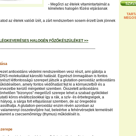
- Megőrzi az ételek vitamintartalmát a
kíméletes halogén főzési eljárásnak
TART
MEGOS
atod az ételek valódi ízét, a zárt rendszerben sosem érzett ízek jönnek
LÉGKEVERÉSES HALOGÉN FŐZŐKÉSZÜLÉKET >>
-------------------------------------------------------------------------------
tása
vezet antioxidáns védelmi rendszerében vesz részt, ami gátolja a
DNS-molekulákat károsító hatását. Egyrészt önmagában is fontos
srészt létfontosságú szerepet játszik a glutation-peroxidáz antioxidáns
ködésében, amely fontos védőhatást fejt ki a környezetből és a
zervezetbe kerülő mérgekkel szemben. Összetett antioxidáns
önhetően "bizonyos" megelőző szerepe lehet a szabad gyökökkel
tató kóros elváltozásokkal így a rák, a szív- és érbetegségek, a
 hályog, a sárga folt elfajulással szemben, de az öregedési
 lassíthatja. A glutation-peroxidáz enzim révén azonban az
alamennyi összetevőjére hat, beleértve a fehérvérsejtek termelését
 valamint a csecsemőmirigy (thymus) működését is.
szerepe