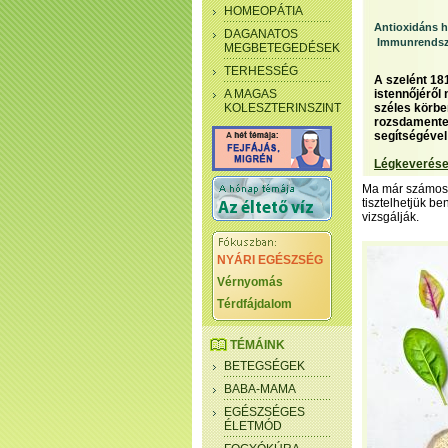
HOMEOPÁTIA
Antioxidáns h
DAGANATOS
Immunrendsz
MEGBETEGEDÉSEK
TERHESSÉG
A szelént 181
A MAGAS
istennőjéről 
KOLESZTERINSZINT
széles körbe
rozsdamentes
segítségével
Légkeverése
Ma már számos 
tisztelhetjük be
vizsgálják.
NYÁRI EGÉSZSÉG
Vérnyomás
Térdfájdalom
TÉMÁINK
BETEGSÉGEK
BABA-MAMA
EGÉSZSÉGES
ÉLETMÓD