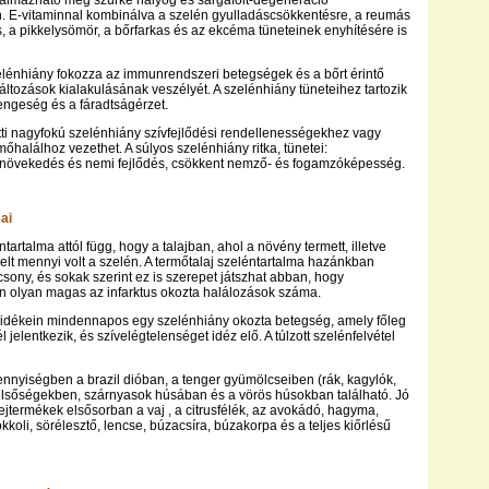
almazható még szürke hályog és sárgafolt-degeneráció
 E-vitaminnal kombinálva a szelén gyulladáscsökkentésre, a reumás
ás, a pikkelysömör, a bőrfarkas és az ekcéma tüneteinek enyhítésére is
lénhiány fokozza az immunrendszeri betegségek és a bőrt érintő
áltozások kialakulásának veszélyét. A szelénhiány tüneteihez tartozik
ngeség és a fáradtságérzet.
tti nagyfokú szelénhiány szívfejlődési rendellenességekhez vagy
őhalálhoz vezethet. A súlyos szelénhiány ritka, tünetei:
 növekedés és nemi fejlődés, csökkent nemző- és fogamzóképesség.
ai
ntartalma attól függ, hogy a talajban, ahol a növény termett, illetve
gelt mennyi volt a szelén. A termőtalaj szeléntartalma hazánkban
csony, és sokak szerint ez is szerepet játszhat abban, hogy
 olyan magas az infarktus okozta halálozások száma.
vidékein mindennapos egy szelénhiány okozta betegség, amely főleg
jelentkezik, és szívelégtelenséget idéz elő. A túlzott szelénfelvétel
nyiségben a brazil dióban, a tenger gyümölcseiben (rák, kagylók,
 belsőségekben, szárnyasok húsában és a vörös húsokban található. Jó
tejtermékek elsősorban a vaj , a citrusfélék, az avokádó, hagyma,
koli, sörélesztő, lencse, búzacsíra, búzakorpa és a teljes kiőrlésű