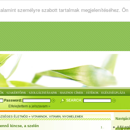
valamint személyre szabott tartalmak megjelenítéséhez. Ön
:
:
:
:
:
ŐK
SZAKÉRTŐINK
SZOLGÁLTATÁSAINK
HASZNOS CÍMEK
JÁTÉKOK
EGÉSZSÉGPLÁZA
Password:
SEARCH:
Elfelejtettem a jelszavam
SZSÉGES ÉLETMÓD
»
VITAMINOK, VITAMIN, NYOMELEMEK
Navigác
tennő kincse, a szelén
A fül e
1 .