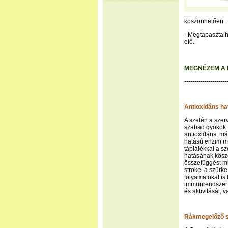
köszönhetően.
- Megtapasztalh
elő..
MEGNÉZEM A 
---------------------
Antioxidáns ha
A szelén a szer
szabad gyökök 
antioxidáns, má
hatású enzim mű
táplálékkal a s
hatásának kösz
összefüggést mu
stroke, a szürke
folyamatokat is
immunrendszer v
és aktivitását,
Rákmegelőző 