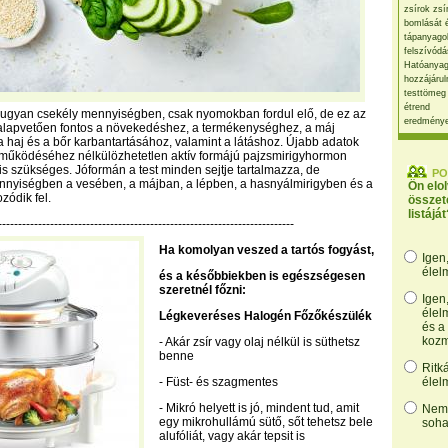
zsírok zsí
bomlását 
tápanyago
felszívódá
Hatóanyag
hozzájárul
testtömeg
étrend
 ugyan csekély mennyiségben, csak nyomokban fordul elő, de ez az
eredmény
alapvetően fontos a növekedéshez, a termékenységhez, a máj
haj és a bőr karbantartásához, valamint a látáshoz. Újabb adatok
k működéséhez nélkülözhetetlen aktív formájú pajzsmirigyhormon
is szükséges. Jóformán a test minden sejtje tartalmazza, de
PO
nyiségben a vesében, a májban, a lépben, a hasnyálmirigyben és a
Ön elo
ódik fel.
összet
listáját
--------------------------------------------------------------------------
Ha komolyan veszed a tartós fogyást,
Igen
élel
és a későbbiekben is egészségesen
szeretnél főzni:
Igen
élel
Légkeveréses Halogén Főzőkészülék
és a
kozm
- Akár zsír vagy olaj nélkül is süthetsz
benne
Ritk
- Füst- és szagmentes
élel
- Mikró helyett is jó, mindent tud, amit
Nem,
egy mikrohullámú sütő, sőt tehetsz bele
soha
alufóliát, vagy akár tepsit is