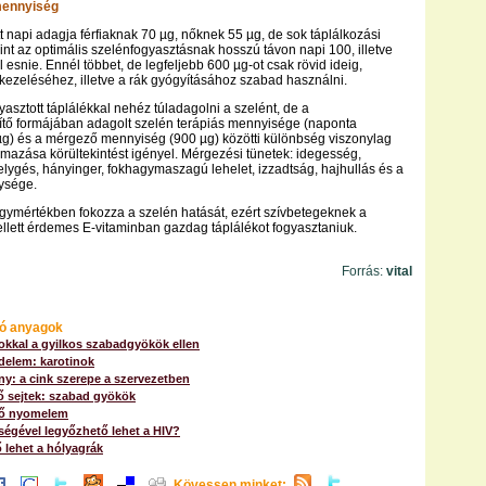
mennyiség
tt napi adagja férfiaknak 70 µg, nőknek 55 µg, de sok táplálkozási
nt az optimális szelénfogyasztásnak hosszú távon napi 100, illetve
 esnie. Ennél többet, de legfeljebb 600 µg-ot csak rövid ideig,
 kezeléséhez, illetve a rák gyógyításához szabad használni.
yasztott táplálékkal nehéz túladagolni a szelént, de a
ítő formájában adagolt szelén terápiás mennyisége (naponta
µg) és a mérgező mennyiség (900 µg) közötti különbség viszonylag
almazása körültekintést igényel. Mérgezési tünetek: idegesség,
lygés, hányinger, fokhagymaszagú lehelet, izzadtság, hajhullás és a
ysége.
gymértékben fokozza a szelén hatását, ezért szívbetegeknek a
llett érdemes E-vitaminban gazdag táplálékot fogyasztaniuk.
Forrás:
vital
ó anyagok
okkal a gyilkos szabadgyökök ellen
delem: karotinok
ny: a cink szerepe a szervezetben
ő sejtek: szabad gyökök
ető nyomelem
ségével legyőzhető lehet a HIV?
 lehet a hólyagrák
Kövessen minket: