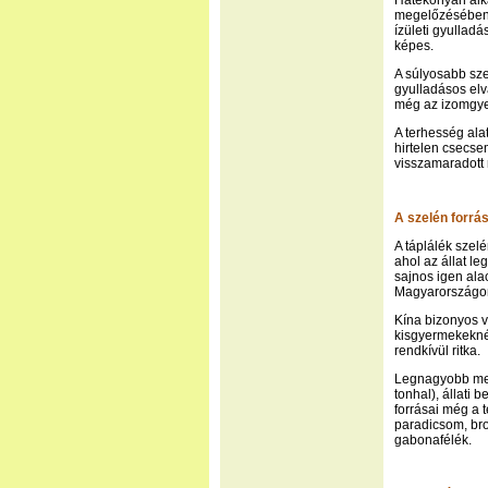
Hatékonyan alk
megelőzésében.
ízületi gyullad
képes.
A súlyosabb sze
gyulladásos elv
még az izomgye
A terhesség ala
hirtelen csecsem
visszamaradott
A szelén forrás
A táplálék szelé
ahol az állat le
sajnos igen ala
Magyarországon
Kína bizonyos 
kisgyermekeknél 
rendkívül ritka.
Legnagyobb men
tonhal), állati
forrásai még a 
paradicsom, brok
gabonafélék.