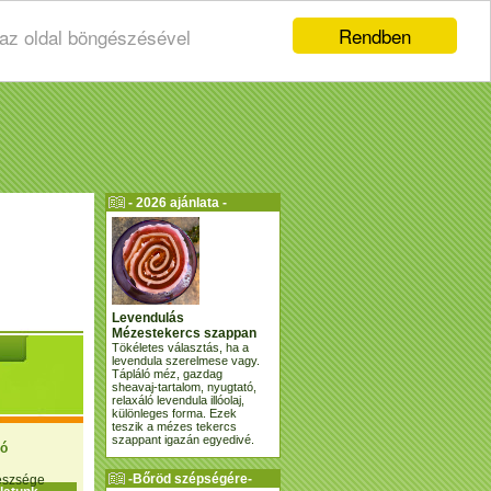
Rendben
 az oldal böngészésével
- 2026 ajánlata -
Levendulás
Mézestekercs szappan
Tökéletes választás, ha a
levendula szerelmese vagy.
Tápláló méz, gazdag
sheavaj-tartalom, nyugtató,
relaxáló levendula illóolaj,
különleges forma. Ezek
teszik a mézes tekercs
szappant igazán egyedivé.
ió
-Bőröd szépségére-
gészsége