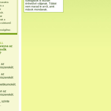
suttogások is tisztán
rsavakra
érthetővé váljanak. Többé
és a
nem marad le arról, amit
mások mondanak.
k
sát.
ai
nak a
 csökkentő
ességéhez.
LL
lvassa az
evők
?
, az
miszerekét.
, az
miszerekét
etikumokét.
án az
miszerekét.
 szinte
.