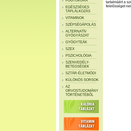
FOGYÓKÚRA
tartalmáért a sz
felelősséget nem
EGÉSZSÉGES
TÁPLÁLKOZÁS
VITAMINOK
SZÉPSÉGÁPOLÁS
ALTERNATÍV
GYÓGYÁSZAT
GYÓGYTEÁK
SZEX
PSZICHOLÓGIA
SZENVEDÉLY-
BETEGSÉGEK
SZTÁR-ÉLETMÓDI
KÜLÖNÖS SORSOK
AZ
ORVOSTUDOMÁNY
TÖRTÉNETÉBŐL