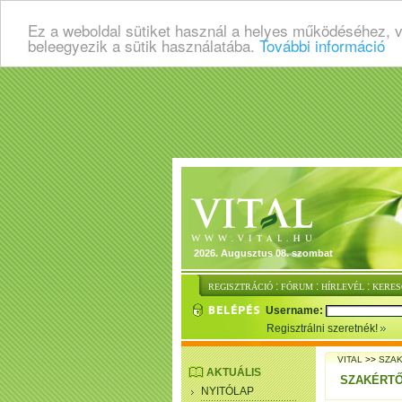
Ez a weboldal sütiket használ a helyes működéséhez, 
beleegyezik a sütik használatába.
További információ
2026. Augusztus 08. szombat
:
:
:
REGISZTRÁCIÓ
FÓRUM
HÍRLEVÉL
KERES
Username:
Regisztrálni szeretnék!
VITAL
>>
SZA
AKTUÁLIS
SZAKÉRTŐ
NYITÓLAP