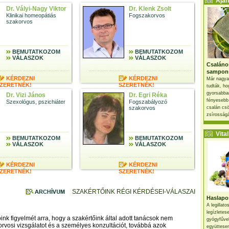
Ajánl
Dr. Vályi-Nagy Viktor
Dr. Klenk Zsolt
Klinikai homeopátiás
Fogszakorvos
szakorvos
BEMUTATKOZOM
BEMUTATKOZOM
VÁLASZOK
VÁLASZOK
Csaláno
sampon
KÉRDEZNI
KÉRDEZNI
Már nagya
ZERETNÉK!
SZERETNÉK!
tudták, ho
gyorsabban
Dr. Vizi János
Dr. Egri Réka
fényesebb
Szexológus, pszichiáter
Fogszabályozó
szakorvos
csalán csö
zsírosságá
Vital 
BEMUTATKOZOM
BEMUTATKOZOM
VÁLASZOK
VÁLASZOK
KÉRDEZNI
KÉRDEZNI
ZERETNÉK!
SZERETNÉK!
SZAKÉRTŐINK RÉGI KÉRDÉSEI-VÁLASZAI
Haslapos
A legillat
legízletes
ink figyelmét arra, hogy a szakértőink által adott tanácsok nem
gyógyfűve
 orvosi vizsgálatot és a személyes konzultációt, továbbá azok
együttesen