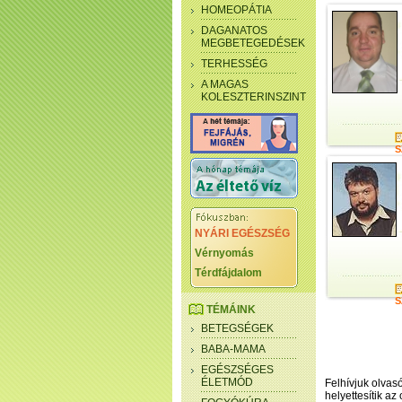
HOMEOPÁTIA
DAGANATOS
MEGBETEGEDÉSEK
TERHESSÉG
A MAGAS
KOLESZTERINSZINT
S
NYÁRI EGÉSZSÉG
Vérnyomás
Térdfájdalom
S
TÉMÁINK
BETEGSÉGEK
BABA-MAMA
EGÉSZSÉGES
ÉLETMÓD
Felhívjuk olvasó
helyettesítik az