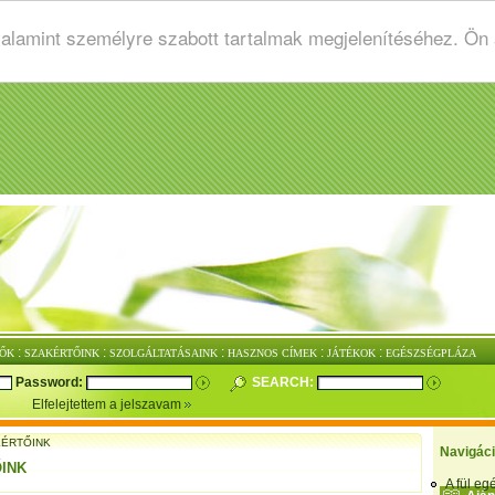
valamint személyre szabott tartalmak megjelenítéséhez. Ön
:
:
:
:
:
ŐK
SZAKÉRTŐINK
SZOLGÁLTATÁSAINK
HASZNOS CÍMEK
JÁTÉKOK
EGÉSZSÉGPLÁZA
Password:
SEARCH:
Elfelejtettem a jelszavam
KÉRTŐINK
Navigác
INK
A fül e