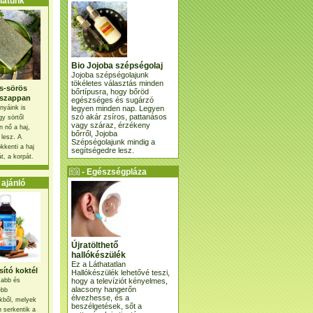
atunk
Bio Jojoba szépségolaj
Jojoba szépségolajunk
tökéletes választás minden
s-sörös
bőrtípusra, hogy bőröd
szappan
egészséges és sugárzó
legyen minden nap. Legyen
nyáink is
szó akár zsíros, pattanásos
gy sörtől
vagy száraz, érzékeny
 nő a haj,
bőrről, Jojoba
 lesz. A
Szépségolajunk mindig a
kkenti a haj
segítségedre lesz.
t, a korpát.
- Egészségpláza
ajánlatunk -
ajánló
Újratölthető
hallókészülék
Ez a Láthatatlan
ító koktél
Hallókészülék lehetővé teszi,
hogy a televíziót kényelmes,
osabb és
alacsony hangerőn
ebb
élvezhesse, és a
kből, melyek
beszélgetések, sőt a
 serkentik a