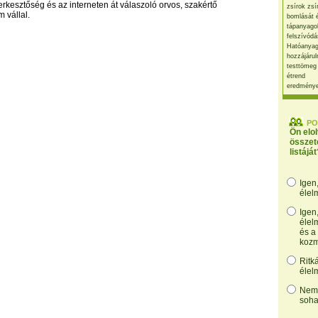
erkesztőség és az interneten át válaszoló orvos, szakértő
zsírok zsí
 vállal.
bomlását 
tápanyago
felszívódá
Hatóanyag
hozzájárul
testtömeg
étrend
eredmény
PO
Ön elo
összet
listáját
Igen
élel
Igen
élel
és a
kozm
Ritk
élel
Nem,
soha