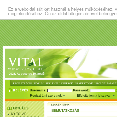
Ez a weboldal sütiket használ a helyes működéséhez, v
megjelenítéséhez. Ön az oldal böngészésével beleegye
2026. Augusztus 10. hétfő
:
:
:
:
:
REGISZTRÁCIÓ
FÓRUM
HÍRLEVÉL
KERESŐK
SZAKÉRTŐINK
SZOLGÁLTATÁSA
Username:
Password:
Regisztrálni szeretnék!
Elfelejtettem a jelszavam
SZAKÉRTŐINK
AKTUÁLIS
BEMUTATKOZÁS
NYITÓLAP