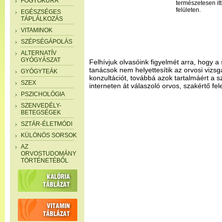
FOGYÓKÚRA
természetesen itt
felületen.
EGÉSZSÉGES
TÁPLÁLKOZÁS
VITAMINOK
SZÉPSÉGÁPOLÁS
ALTERNATÍV
GYÓGYÁSZAT
Felhívjuk olvasóink figyelmét arra, hogy a 
tanácsok nem helyettesítik az orvosi vizsg
GYÓGYTEÁK
konzultációt, továbbá azok tartalmáért a 
SZEX
interneten át válaszoló orvos, szakértő fel
PSZICHOLÓGIA
SZENVEDÉLY-
BETEGSÉGEK
SZTÁR-ÉLETMÓDI
KÜLÖNÖS SORSOK
AZ
ORVOSTUDOMÁNY
TÖRTÉNETÉBŐL