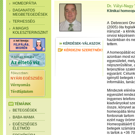
HOMEOPÁTIA
Dr. Vályi-Nagy 
DAGANATOS
Klinikai homeop
MEGBETEGEDÉSEK
TERHESSÉG
A Debreceni Orv
(2005) óta fogla
A MAGAS
irányzat - a klin
KOLESZTERINSZINT
orvosi képzésein 
hazánkban és nem
KÉRDÉSEK-VÁLASZOK
tettem.
KÉRDEZNI SZERETNÉK!
A homeopátiát ed
azonban most eze
egyesületet, mel
népszerűsítése,
terjesztése szak
egyaránt. Célunk
igénylő betegek 
NYÁRI EGÉSZSÉG
informálás, taná
Vérnyomás
Mindezek elérés
Térdfájdalom
egyesület rendezv
ingyenes telefon
kiadványokat szer
TÉMÁINK
össze, könyvet ad
BETEGSÉGEK
homeopátia téma
fontosnak tartom
BABA-MAMA
ezért nagy örömm
EGÉSZSÉGES
Homeopátiáért! 
ÉLETMÓD
betegek számára
is tartok a +36 