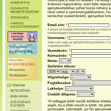
Üdvözöljük a vital.hu oldalain! Ha eddi
HOMEOPÁTIA
érdemes regisztrálnia, mert több népsze
igénybevételéhez juthat hozzá néhány ada
DAGANATOS
részt vehet a nyereményjátékainkon, ho
MEGBETEGEDÉSEK
kérdezhet szakértőinktől, igényelhet hírl
TERHESSÉG
A MAGAS
Email cím:
*
KOLESZTERINSZINT
A jelszó és további információk erre az email 
mindenképpen helyesen kell megadni.
Username:
*
Teljes név vagy az igényelt felhasználónév. C
engedélyezettek.
Vezetéknév:
*
Keresztnév:
*
Neme:
NYÁRI EGÉSZSÉG
Születési dátum:
Vérnyomás
Térdfájdalom
Végzettsége:
Foglalkozása:
TÉMÁINK
Lakhelye:
BETEGSÉGEK
Családi állapota:
BABA-MAMA
*A csillaggal jelölt mezők kitöltése köt
EGÉSZSÉGES
segíti, ha a többi mezőt is kitölti. Ha j
ÉLETMÓD
pontosabb, célzottabb, az Ön igényeine