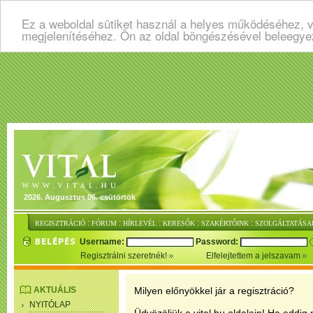
Ez a weboldal sütiket használ a helyes működéséhez, v
megjelenítéséhez. Ön az oldal böngészésével beleegye
2026. Augusztus 06. csütörtök
:
:
:
:
:
REGISZTRÁCIÓ
FÓRUM
HÍRLEVÉL
KERESŐK
SZAKÉRTŐINK
SZOLGÁLTATÁSA
Username:
Password:
Regisztrálni szeretnék!
Elfelejtettem a jelszavam
AKTUÁLIS
Milyen előnyökkel jár a regisztráció?
NYITÓLAP