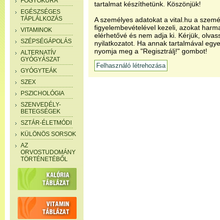
FOGYÓKÚRA
tartalmat készíthetünk. Köszönjük!
EGÉSZSÉGES
TÁPLÁLKOZÁS
A személyes adatokat a vital.hu a szemé
figyelembevételével kezeli, azokat har
VITAMINOK
elérhetővé és nem adja ki. Kérjük, olvas
SZÉPSÉGÁPOLÁS
nyilatkozatot. Ha annak tartalmával egye
nyomja meg a "Regisztrálj!" gombot!
ALTERNATÍV
GYÓGYÁSZAT
GYÓGYTEÁK
SZEX
PSZICHOLÓGIA
SZENVEDÉLY-
BETEGSÉGEK
SZTÁR-ÉLETMÓDI
KÜLÖNÖS SORSOK
AZ
ORVOSTUDOMÁNY
TÖRTÉNETÉBŐL