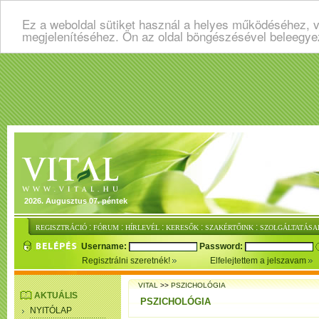
Ez a weboldal sütiket használ a helyes működéséhez, v
megjelenítéséhez. Ön az oldal böngészésével beleegye
2026. Augusztus 07. péntek
:
:
:
:
:
REGISZTRÁCIÓ
FÓRUM
HÍRLEVÉL
KERESŐK
SZAKÉRTŐINK
SZOLGÁLTATÁSA
Username:
Password:
Regisztrálni szeretnék!
Elfelejtettem a jelszavam
VITAL
>>
PSZICHOLÓGIA
AKTUÁLIS
PSZICHOLÓGIA
NYITÓLAP