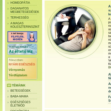
HOMEOPÁTIA
A
DAGANATOS
s
MEGBETEGEDÉSEK
k
TERHESSÉG
A
p
A MAGAS
ro
KOLESZTERINSZINT
a
s
b
nö
m
s
e
m
a 
Ve
K
NYÁRI EGÉSZSÉG
B
Vérnyomás
A
Térdfájdalom
f
A
TÉMÁINK
n
BETEGSÉGEK
d
BABA-MAMA
F
S
EGÉSZSÉGES
ÉLETMÓD