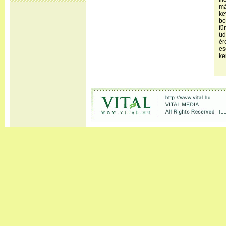
m
k
bo
fü
üd
ér
e
ke