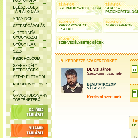
FOGYÓKÚRA
TÉMAKÖR
TÉMAKÖR
EGÉSZSÉGES
GYERMEKPSZICHOLÓGIA
STRESSZ,
TÁPLÁLKOZÁS
PSZICHOPATOLÓG
VITAMINOK
TÉMAKÖR
TÉMAKÖR
PÁRKAPCSOLAT,
ALVÁSZAVAROK
SZÉPSÉGÁPOLÁS
CSALÁD
ALTERNATÍV
GYÓGYÁSZAT
TÉMAKÖR
SZENVEDÉLYBETEGSÉGEK
GYÓGYTEÁK
SZEX
PSZICHOLÓGIA
KÉRDEZZE SZAKÉRTŐNKET
SZENVEDÉLY-
Dr. Vizi János
BETEGSÉGEK
Szexológus, pszichiáter
SZTÁR-ÉLETMÓDI
KÜLÖNÖS SORSOK
BEMUTATKOZOM
VÁLASZOK
AZ
ORVOSTUDOMÁNY
Kérdezni szeretnék
TÖRTÉNETÉBŐL
I