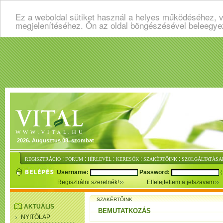
Ez a weboldal sütiket használ a helyes működéséhez, v
megjelenítéséhez. Ön az oldal böngészésével beleegye
2026. Augusztus 08. szombat
:
:
:
:
:
REGISZTRÁCIÓ
FÓRUM
HÍRLEVÉL
KERESŐK
SZAKÉRTŐINK
SZOLGÁLTATÁSA
Username:
Password:
Regisztrálni szeretnék!
Elfelejtettem a jelszavam
SZAKÉRTŐINK
AKTUÁLIS
BEMUTATKOZÁS
NYITÓLAP