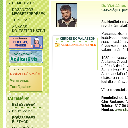
HOMEOPÁTIA
Dr. Vizi János
DAGANATOS
Szexológus, psz
MEGBETEGEDÉSEK
TERHESSÉG
Szakterületem: sz
pszichofarmakoló
A MAGAS
KOLESZTERINSZINT
Magánpraxisomb
kedélybetegségek
KÉRDÉSEK-VÁLASZOK
specialitásként 
KÉRDEZNI SZERETNÉK!
(gyógyszeres és 
valamint pár- és
1985-ben végez
Általános Orvosi 
a Péterfy (Korány
Semmelweis Egye
Ambulanciáján fo
NYÁRI EGÉSZSÉG
elsősorban magá
Vérnyomás
jogi diplomát sz
Térdfájdalom
Várom szeretettel
Rendelési idő
: 
TÉMÁINK
Cím
: Budapest, V
BETEGSÉGEK
Telefon
: 317-56
Honlap:
www.pha
BABA-MAMA
EGÉSZSÉGES
ÉLETMÓD