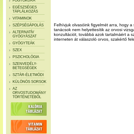
FOGYÓKÚRA
EGÉSZSÉGES
TÁPLÁLKOZÁS
VITAMINOK
Felhívjuk olvasóink figyelmét arra, hogy a 
SZÉPSÉGÁPOLÁS
tanácsok nem helyettesítik az orvosi vizsg
ALTERNATÍV
konzultációt, továbbá azok tartalmáért a 
GYÓGYÁSZAT
interneten át válaszoló orvos, szakértő fel
GYÓGYTEÁK
SZEX
PSZICHOLÓGIA
SZENVEDÉLY-
BETEGSÉGEK
SZTÁR-ÉLETMÓDI
KÜLÖNÖS SORSOK
AZ
ORVOSTUDOMÁNY
TÖRTÉNETÉBŐL