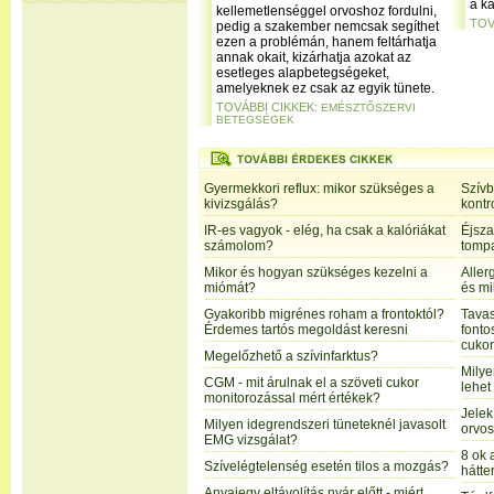
a k
kellemetlenséggel orvoshoz fordulni,
TOV
pedig a szakember nemcsak segíthet
ezen a problémán, hanem feltárhatja
annak okait, kizárhatja azokat az
esetleges alapbetegségeket,
amelyeknek ez csak az egyik tünete.
TOVÁBBI CIKKEK:
EMÉSZTŐSZERVI
BETEGSÉGEK
Gyermekkori reflux: mikor szükséges a
Szívb
kivizsgálás?
kontro
IR-es vagyok - elég, ha csak a kalóriákat
Éjsza
számolom?
tompa
Mikor és hogyan szükséges kezelni a
Aller
miómát?
és mi
Gyakoribb migrénes roham a frontoktól?
Tavas
Érdemes tartós megoldást keresni
fonto
cuko
Megelőzhető a szívinfarktus?
Milye
CGM - mit árulnak el a szöveti cukor
lehet
monitorozással mért értékek?
Jelek
Milyen idegrendszeri tüneteknél javasolt
orvos
EMG vizsgálat?
8 ok 
Szívelégtelenség esetén tilos a mozgás?
hátte
Anyajegy eltávolítás nyár előtt - miért