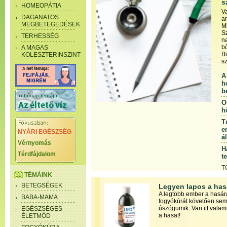
s
HOMEOPÁTIA
V
DAGANATOS
a
MEGBETEGEDÉSEK
M
S
TERHESSÉG
n
bő
A MAGAS
B
KOLESZTERINSZINT
s
A
h
b
O
h
T
e
NYÁRI EGÉSZSÉG
á
Vérnyomás
H
Térdfájdalom
t
T
TÉMÁINK
BETEGSÉGEK
Legyen lapos a has
A legtöbb ember a hasára
BABA-MAMA
fogyókúrát követően sem 
úszógumik. Van itt valami,
EGÉSZSÉGES
a hasat!
ÉLETMÓD