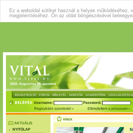
Ez a weboldal sütiket használ a helyes működéséhez, v
megjelenítéséhez. Ön az oldal böngészésével beleegye
2026. Augusztus 08. szombat
:
:
:
:
:
REGISZTRÁCIÓ
FÓRUM
HÍRLEVÉL
KERESŐK
SZAKÉRTŐINK
SZOLGÁLTATÁSA
Username:
Password:
Regisztrálni szeretnék!
Elfelejtettem a jelszavam
AKTUÁLIS
N
NYITÓLAP