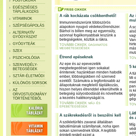
FOGYÓKÚRA
EGÉSZSÉGES
TÁPLÁLKOZÁS
A rák kockázata csökkenthető!
Az 
VITAMINOK
mul
Immunrendszerünk többszörös
SZÉPSÉGÁPOLÁS
alapokon nyugvó védekezőrendszer.
A sc
Bárhol is billen meg az egyensúly,
alsó
ALTERNATÍV
azonnal fogékonyabbak leszünk a
vagy
GYÓGYÁSZAT
betegségekre, köztük a rákra.
Van
GYÓGYTEÁK
hir
TOVÁBBI CIKKEK:
DAGANATOS
más
MEGBETEGEDÉSEK
SZEX
mut
Étrend epéseknek
PSZICHOLÓGIA
TOV
Az epe és az epevezeték
SZENVEDÉLY-
5 k
megbetegedései igen sokakat
BETEGSÉGEK
érintenek: hazánkban minden hatodik
A f
SZTÁR-ÉLETMÓDI
ember, többségükben nő szenved
Mi o
ezektől. Számukra a legfontosabb az
mie
KÜLÖNÖS SORSOK
állapotuknak megfelelő táplálkozás,
pan
hiszen helyes étrenddel elkerülhetik a
AZ
is k
betegség súlyosbodását és növelhetik
ORVOSTUDOMÁNY
gégé
a kezelés hatékonyságát is.
TÖRTÉNETÉBŐL
gég
TOVÁBBI CIKKEK:
MÁJ- ÉS
TOV
EPEBETEGSÉGEK
Lát
A székrekedésről is beszélni kell
és 
A székletürítés zavarai általában
Míg 
tabutémának számítanak, noha igen
véd
sokan szenvednek tőlük. A legtöbb
addi
érintett restell ezzel a