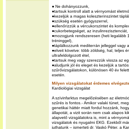
● Ne dohányozzunk,
●tartsuk kontroll alatt a vérnyomást életmó
●kezeljük a magas koleszterinszintet táplá
●szükség esetén gyógyszerrel,
●ellenőrizzük a vércukorszintet és komple
●cukorbetegséget, az inzulinrezisztenciát,
●mozogjunk rendszeresen (heti legalább 1
tréninggel),
●táplálkozzunk mediterrán jelleggel vagy 
●elveit követve: több zöldség, hal, teljes 
ultrafeldolgozott étel,
●tartsuk meg vagy szerezzük vissza az eg
●aludjunk jól és eleget és kezeljük a tartó
szűrővizsgálatokon, különösen 40 év felet
esetén.
Milyen vizsgálatokat érdemes elvégezt
Kardiológiai vizsgálat
A szívinfarktus megelőzésében az életmód
szűrés is fontos.- Amikor valaki tünet, meg
genetikai háttér miatt fordul hozzánk, hog
állapotát, a vizit során nem csak alapos k
alapvető vizsgálatokra is, mint a vérnyom
vizsgálatok és nyugalmi EKG. Ezekből már
juthatunk – ismerteti dr. Vaskó Péter, a 