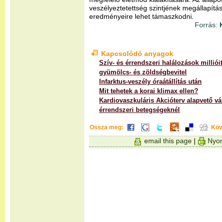
veszélyeztetettség szintjének megállapítás
eredményeire lehet támaszkodni.
Forrás:
K
Kapcsolódó anyagok
Szív- és érrendszeri halálozások milliói
gyümölcs- és zöldségbevitel
Infarktus-veszély óraátállítás után
Mit tehetek a korai klimax ellen?
Kardiovaszkuláris Akcióterv alapvető vá
érrendszeri betegségeknél
Ossza meg:
Köv
email this page
|
Nyom