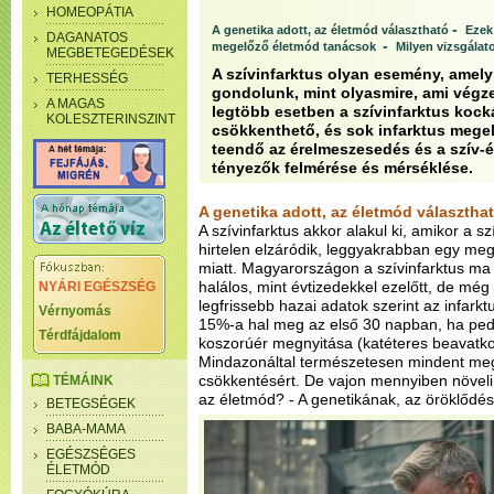
HOMEOPÁTIA
-
A genetika adott, az életmód választható
Ezek
DAGANATOS
-
megelőző életmód tanácsok
Milyen vizsgálat
MEGBETEGEDÉSEK
A szívinfarktus olyan esemény, amely
TERHESSÉG
gondolunk, mint olyasmire, ami végze
A MAGAS
legtöbb esetben a szívinfarktus kock
KOLESZTERINSZINT
csökkenthető, és sok infarktus mege
teendő az érelmeszesedés és a szív-é
tényezők felmérése és mérséklése.
A genetika adott, az életmód választha
A szívinfarktus akkor alakul ki, amikor a s
hirtelen elzáródik, leggyakrabban egy me
miatt. Magyarországon a szívinfarktus ma
halálos, mint évtizedekkel ezelőtt, de mé
NYÁRI EGÉSZSÉG
legfrissebb hazai adatok szerint az infark
Vérnyomás
15%-a hal meg az első 30 napban, ha ped
Térdfájdalom
koszorúér megnyitása (katéteres beavatkozá
Mindazonáltal természetesen mindent meg 
csökkentésért. De vajon mennyiben növeli 
TÉMÁINK
az életmód?
- A genetikának, az öröklődé
BETEGSÉGEK
BABA-MAMA
EGÉSZSÉGES
ÉLETMÓD