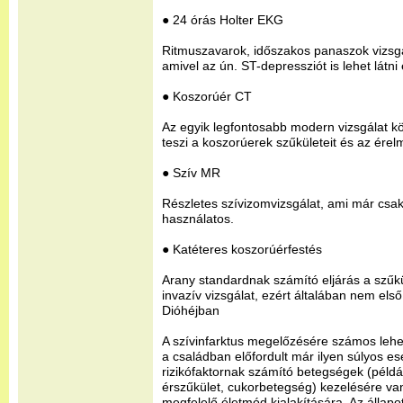
● 24 órás Holter EKG
Ritmuszavarok, időszakos panaszok vizsgá
amivel az ún. ST-depressziót is lehet látni
● Koszorúér CT
Az egyik legfontosabb modern vizsgálat kö
teszi a koszorúerek szűkületeit és az ére
● Szív MR
Részletes szívizomvizsgálat, ami már csak
használatos.
● Katéteres koszorúérfestés
Arany standardnak számító eljárás a szűkü
invazív vizsgálat, ezért általában nem els
Dióhéjban
A szívinfarktus megelőzésére számos lehe
a családban előfordult már ilyen súlyos e
rizikófaktornak számító betegségek (pél
érszűkület, cukorbetegség) kezelésére va
megfelelő életmód kialakítására. Az állap