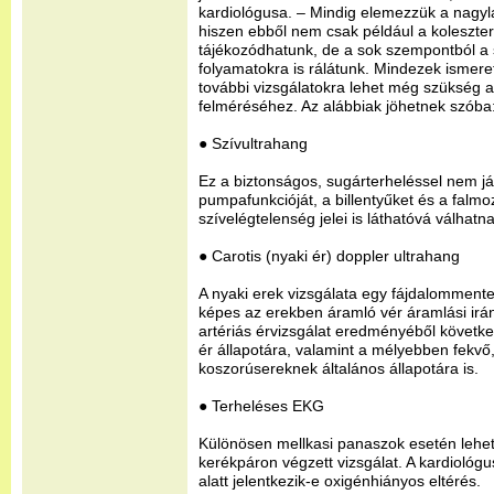
kardiológusa. – Mindig elemezzük a nagylab
hiszen ebből nem csak például a koleszter
tájékozódhatunk, de a sok szempontból a 
folyamatokra is rálátunk. Mindezek ismere
további vizsgálatokra lehet még szükség a
felméréséhez. Az alábbiak jöhetnek szóba
● Szívultrahang
Ez a biztonságos, sugárterheléssel nem já
pumpafunkcióját, a billentyűket és a falm
szívelégtelenség jelei is láthatóvá válhat
● Carotis (nyaki ér) doppler ultrahang
A nyaki erek vizsgálata egy fájdalommente
képes az erekben áramló vér áramlási irá
artériás érvizsgálat eredményéből következ
ér állapotára, valamint a mélyebben fekvő
koszorúsereknek általános állapotára is.
● Terheléses EKG
Különösen mellkasi panaszok esetén lehet
kerékpáron végzett vizsgálat. A kardiológus
alatt jelentkezik-e oxigénhiányos eltérés.