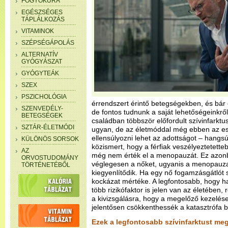
FOGYÓKÚRA
EGÉSZSÉGES
TÁPLÁLKOZÁS
VITAMINOK
SZÉPSÉGÁPOLÁS
ALTERNATÍV
GYÓGYÁSZAT
GYÓGYTEÁK
SZEX
PSZICHOLÓGIA
érrendszert érintő betegségekben, és bár 
SZENVEDÉLY-
de fontos tudnunk a saját lehetőségeinkről
BETEGSÉGEK
családban többször előfordult szívinfarktus
SZTÁR-ÉLETMÓDI
ugyan, de az életmóddal még ebben az es
ellensúlyozni lehet az adottságot – hangsú
KÜLÖNÖS SORSOK
közismert, hogy a férfiak veszélyeztetette
AZ
még nem érték el a menopauzát. Ez azonb
ORVOSTUDOMÁNY
véglegesen a nőket, ugyanis a menopauza
TÖRTÉNETÉBŐL
kiegyenlítődik. Ha egy nő fogamzásgátlót
kockázat mértéke. A legfontosabb, hogy ha
több rizikófaktor is jelen van az életében
a kivizsgálásra, hogy a megelőző kezelés
jelentősen csökkenthessék a katasztrófa 
Ezek a legfontosabb szívinfarktust me