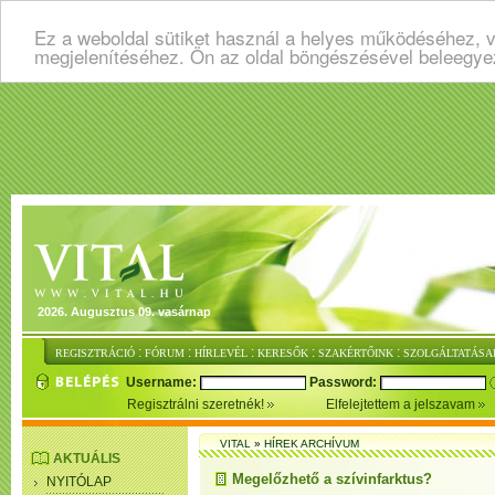
Ez a weboldal sütiket használ a helyes működéséhez, v
megjelenítéséhez. Ön az oldal böngészésével beleegye
2026. Augusztus 09. vasárnap
:
:
:
:
:
REGISZTRÁCIÓ
FÓRUM
HÍRLEVÉL
KERESŐK
SZAKÉRTŐINK
SZOLGÁLTATÁSA
Username:
Password:
Regisztrálni szeretnék!
Elfelejtettem a jelszavam
VITAL
»
HÍREK ARCHÍVUM
AKTUÁLIS
Megelőzhető a szívinfarktus?
NYITÓLAP