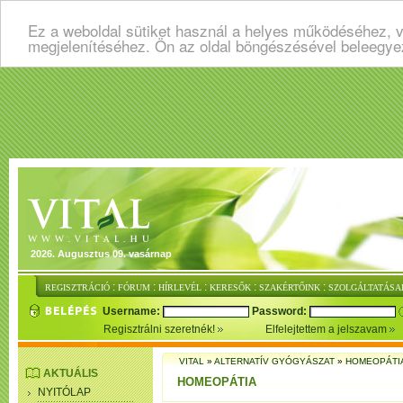
Ez a weboldal sütiket használ a helyes működéséhez, v
megjelenítéséhez. Ön az oldal böngészésével beleegye
2026. Augusztus 09. vasárnap
:
:
:
:
:
REGISZTRÁCIÓ
FÓRUM
HÍRLEVÉL
KERESŐK
SZAKÉRTŐINK
SZOLGÁLTATÁSA
Username:
Password:
Regisztrálni szeretnék!
Elfelejtettem a jelszavam
VITAL
»
ALTERNATÍV GYÓGYÁSZAT
»
HOMEOPÁTI
AKTUÁLIS
HOMEOPÁTIA
NYITÓLAP