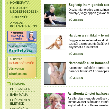
HOMEOPÁTIA
Segítség intim gondok ese
DAGANATOS
Diszkomfortérzése van az intim
MEGBETEGEDÉSEK
hüvelye, vagy éppen gyakori f
TERHESSÉG
BŐVEBBEN
A MAGAS
KOLESZTERINSZINT
Harcban a striákkal – term
Fogyás után kellemetlen striá
ezektől a szépséghibáktól? A 
enyhíthet a tüneteken!
BŐVEBBEN
Narancsbőr ellen homeopá
NYÁRI EGÉSZSÉG
A combján, csípőjén gödrös, eg
Vérnyomás
narancs felszíne? A homeopátia
Térdfájdalom
BŐVEBBEN
TÉMÁINK
BETEGSÉGEK
Az allergia tünetei hatásos
BABA-MAMA
Az allergiás megbetegedések g
EGÉSZSÉGES
immunválaszt számtalan formá
ÉLETMÓD
enyhíthetjük a pollenek okozta a