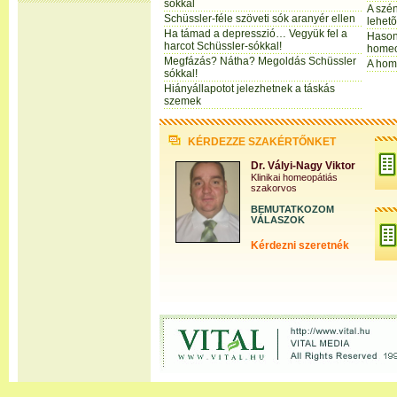
sókkal
A szé
Schüssler-féle szöveti sók aranyér ellen
lehet
Ha támad a depresszió… Vegyük fel a
Hason
harcot Schüssler-sókkal!
homeo
Megfázás? Nátha? Megoldás Schüssler
A hom
sókkal!
Hiányállapotot jelezhetnek a táskás
szemek
KÉRDEZZE SZAKÉRTŐNKET
Dr. Vályi-Nagy Viktor
Klinikai homeopátiás
szakorvos
BEMUTATKOZOM
VÁLASZOK
Kérdezni szeretnék