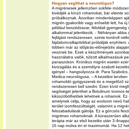
Hogyan segíthet a neurológus?
A migrénesek jellemzően sokféle módszer
kivédjék a kínzó rohamokat, bár eleinte s
próbálkoznak. Azonban mindenképpen ajánl
migrén gyakoribb vagy erősebb lett, ha új 
például beszédzavar, féloldali gyengeség
alkalommal jelentkezik. - Néhányan abba 
fejfájást rendszeresen, szinte kontroll nélk
fájdalomcsillapítókkal próbálják enyhíteni
többen már az időjárás-előrejelzés alapjá
vesznek be. Ezek a készítmények azonban
használatra valók, túlzott alkalmazásuk pe
panaszokon. Krónikus migrén esetén ezért
kivizsgálás és a személyre szabott kezelés
igényel – hangsúlyozza dr. Para Szabolcs,
Medica neurológusa. – A kezelési tervben 
rohamoldó gyógyszerek és a megelőző sze
rendszeresen kell szedni. Ezen kívül megfe
segítséget jelenthet a Botulinum toxinos-t
kiküszöbölhetőek lehetnek a rohamok. Ez e
amelynek célja, hogy az exotoxin nevű ha
terület izomfeszültségét, valamint a migrén
felszabadulását gátolja. Ez a görcsös feszü
migrénes rohamoknak. A kúraszerűen alka
terápia már az első kezelés után 3-4nappa
15 nap múlva éri el maximumát. Ha 12 het