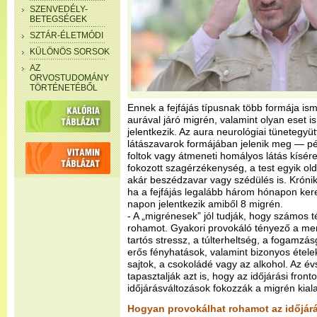
SZENVEDÉLY-
BETEGSÉGEK
SZTÁR-ÉLETMÓDI
KÜLÖNÖS SORSOK
AZ
ORVOSTUDOMÁNY
TÖRTÉNETÉBŐL
Ennek a fejfájás típusnak több formája isme
aurával járó migrén, valamint olyan eset is
jelentkezik. Az aura neurológiai tünetegy
látászavarok formájában jelenik meg — pél
foltok vagy átmeneti homályos látás kísér
fokozott szagérzékenység, a test egyik ol
akár beszédzavar vagy szédülés is. Króni
ha a fejfájás legalább három hónapon ker
napon jelentkezik amiből 8 migrén.
- A „migrénesek” jól tudják, hogy számos t
rohamot. Gyakori provokáló tényező a men
tartós stressz, a túlterheltség, a fogamzás
erős fényhatások, valamint bizonyos ételek 
sajtok, a csokoládé vagy az alkohol. Az é
tapasztalják azt is, hogy az időjárási fronto
időjárásváltozások fokozzák a migrén kial
Hogyan provokálhat rohamot az időjárá