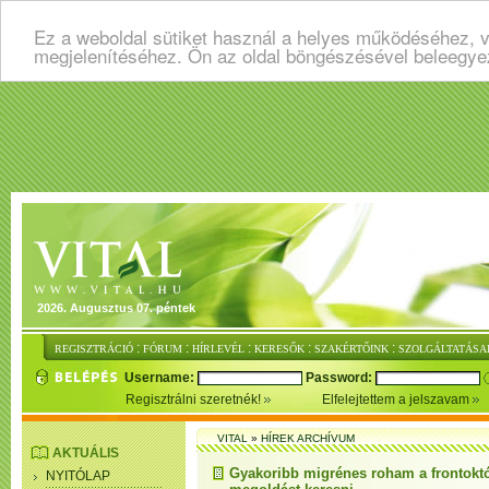
Ez a weboldal sütiket használ a helyes működéséhez, v
megjelenítéséhez. Ön az oldal böngészésével beleegye
2026. Augusztus 07. péntek
:
:
:
:
:
REGISZTRÁCIÓ
FÓRUM
HÍRLEVÉL
KERESŐK
SZAKÉRTŐINK
SZOLGÁLTATÁSA
Username:
Password:
Regisztrálni szeretnék!
Elfelejtettem a jelszavam
VITAL
»
HÍREK ARCHÍVUM
AKTUÁLIS
Gyakoribb migrénes roham a frontokt
NYITÓLAP