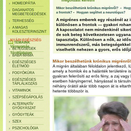
megoldást keresni
HOMEOPÁTIA
-
Mikor beszélhetünk krónikus migrénről?
Hogy
DAGANATOS
-
a frontok?
Hogyan segíthet a neurológus?
MEGBETEGEDÉSEK
A migrénes emberek egy részénél az 
TERHESSÉG
különösen a frontok — gyakori roham
A MAGAS
A kapcsolatot nem mindenkinél sikerü
KOLESZTERINSZINT
de sok beteg következetesen ugyana
tapasztalja. Különösen a nők, az idő
NYÁRI EGÉSZSÉG
TÉMÁINK
immunrendszerű, más betegségekkel 
Vérnyomás
BETEGSÉGEK
viselhetik nehezen a gyors, erős időjá
Térdfájdalom
BABA-MAMA
Mikor beszélhetünk krónikus migrénrő
EGÉSZSÉGES
A migrén általában féloldalon jelentkező, lü
ÉLETMÓD
amely a homlok és a halánték területére is
FOGYÓKÚRA
gyakran felerősíti az erős fény, a zaj vag
EGÉSZSÉGES
esetben hányingerrel, hányással is társu
TÁPLÁLKOZÁS
néhány órától akár több napon át is eltart
VITAMINOK
hetente többször is.
SZÉPSÉGÁPOLÁS
ALTERNATÍV
GYÓGYÁSZAT
GYÓGYTEÁK
SZEX
PSZICHOLÓGIA