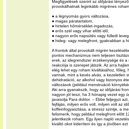
Megfigyelések szerint az időjárási tényező
provokálhatnak leginkább migrénes roham
● a légnyomás gyors változása,
● magas páratartalom,
● hirtelen hőmérséklet-ingadozás,
● erős szél vagy vihar előtti idő,
● nagyon erős napsütés vagy fülledt leveg
● hideg- vagy melegfront, gyakrabban a h
A frontok által provokált migrén kezeléséb
pontos mechanizmus nem teljesen tisztázot
erek, az idegrendszer érzékenysége és a
reakciója is szerepet játszik. Az arra haj
elég lehet egy roham kiváltásához, főleg, 
vannak, mint a kevés alvás, a kezeletlen s
dehidratáció, az alkohol vagy bizonyos ét
változások (például menstruáció környék
Aki arra gyanakszik, hogy az időjárási fron
nagyon jól teszi, ha 3 hónapig vezet egy 
javasolja Para doktor. – Ebbe feljegyzi az
fejfájás, milyen erős volt, milyen volt az id
koffeinfogyasztása, a stressz szintje, a me
felismerik, hogy például melegfront előtt
jelentkezik roham. Egy ilyen napló vezeté
kiváltó okot kideríteni és így a jövőben ezt