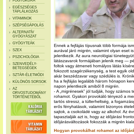
FOGYÓKÚRA
EGÉSZSÉGES
TÁPLÁLKOZÁS
VITAMINOK
SZÉPSÉGÁPOLÁS
ALTERNATÍV
GYÓGYÁSZAT
GYÓGYTEÁK
Ennek a fejfájás típusnak több formája isme
SZEX
aurával járó migrén, valamint olyan eset is
jelentkezik. Az aura neurológiai tünetegy
PSZICHOLÓGIA
látászavarok formájában jelenik meg — pél
SZENVEDÉLY-
foltok vagy átmeneti homályos látás kísér
BETEGSÉGEK
fokozott szagérzékenység, a test egyik ol
SZTÁR-ÉLETMÓDI
akár beszédzavar vagy szédülés is. Króni
ha a fejfájás legalább három hónapon ker
KÜLÖNÖS SORSOK
napon jelentkezik amiből 8 migrén.
AZ
- A „migrénesek” jól tudják, hogy számos t
ORVOSTUDOMÁNY
rohamot. Gyakori provokáló tényező a men
TÖRTÉNETÉBŐL
tartós stressz, a túlterheltség, a fogamzás
erős fényhatások, valamint bizonyos ételek 
sajtok, a csokoládé vagy az alkohol. Az é
tapasztalják azt is, hogy az időjárási fronto
időjárásváltozások fokozzák a migrén kial
Hogyan provokálhat rohamot az időjárá