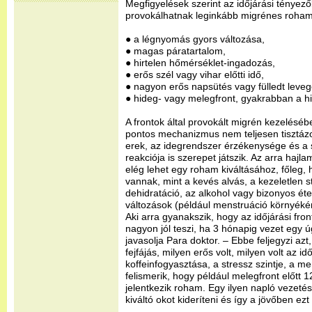
Megfigyelések szerint az időjárási tényező
provokálhatnak leginkább migrénes roham
● a légnyomás gyors változása,
● magas páratartalom,
● hirtelen hőmérséklet-ingadozás,
● erős szél vagy vihar előtti idő,
● nagyon erős napsütés vagy fülledt leveg
● hideg- vagy melegfront, gyakrabban a h
A frontok által provokált migrén kezeléséb
pontos mechanizmus nem teljesen tisztázot
erek, az idegrendszer érzékenysége és a
reakciója is szerepet játszik. Az arra haj
elég lehet egy roham kiváltásához, főleg, 
vannak, mint a kevés alvás, a kezeletlen s
dehidratáció, az alkohol vagy bizonyos ét
változások (például menstruáció környék
Aki arra gyanakszik, hogy az időjárási fron
nagyon jól teszi, ha 3 hónapig vezet egy 
javasolja Para doktor. – Ebbe feljegyzi az
fejfájás, milyen erős volt, milyen volt az id
koffeinfogyasztása, a stressz szintje, a me
felismerik, hogy például melegfront előtt
jelentkezik roham. Egy ilyen napló vezeté
kiváltó okot kideríteni és így a jövőben ezt