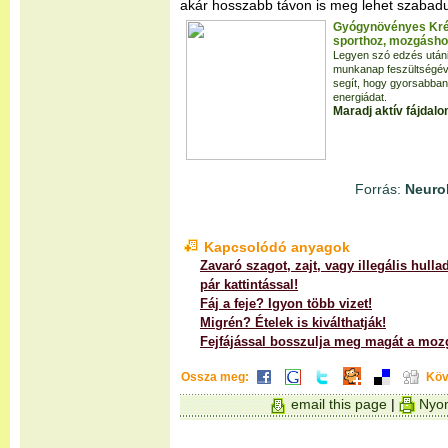
akár hosszabb távon is meg lehet szabadul
Gyógynövényes Kré
sporthoz, mozgáshoz
Legyen szó edzés utáni
munkanap feszültségéve
segít, hogy gyorsabban
energiádat.
Maradj aktív fájdalo
Forrás:
Neurol
Kapcsolódó anyagok
Zavaró szagot, zajt, vagy illegális hulla
pár kattintással!
Fáj a feje? Igyon több vizet!
Migrén? Ételek is kiválthatják!
Fejfájással bosszulja meg magát a moz
Ossza meg:
Köv
email this page
|
Nyom