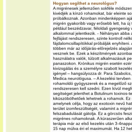
Hogyan segíthet a neurológus?
A migrénesek jellemzően sokféle módszer
kivédjék a kínzó rohamokat, bár eleinte s
próbálkoznak. Azonban mindenképpen ajánl
migrén gyakoribb vagy erősebb lett, ha új 
például beszédzavar, féloldali gyengeség
alkalommal jelentkezik. - Néhányan abba 
fejfájást rendszeresen, szinte kontroll nélk
fájdalomcsillapítókkal próbálják enyhíteni
többen már az időjárás-előrejelzés alapjá
vesznek be. Ezek a készítmények azonban
használatra valók, túlzott alkalmazásuk pe
panaszokon. Krónikus migrén esetén ezért
kivizsgálás és a személyre szabott kezelés
igényel – hangsúlyozza dr. Para Szabolcs,
Medica neurológusa. – A kezelési tervben 
rohamoldó gyógyszerek és a megelőző sze
rendszeresen kell szedni. Ezen kívül megfe
segítséget jelenthet a Botulinum toxinos-t
kiküszöbölhetőek lehetnek a rohamok. Ez e
amelynek célja, hogy az exotoxin nevű ha
terület izomfeszültségét, valamint a migrén
felszabadulását gátolja. Ez a görcsös feszü
migrénes rohamoknak. A kúraszerűen alka
terápia már az első kezelés után 3-4nappa
15 nap múlva éri el maximumát. Ha 12 het