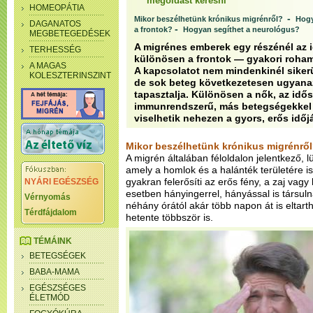
megoldást keresni
HOMEOPÁTIA
-
Mikor beszélhetünk krónikus migrénről?
Hogy
DAGANATOS
-
a frontok?
Hogyan segíthet a neurológus?
MEGBETEGEDÉSEK
A migrénes emberek egy részénél az 
TERHESSÉG
különösen a frontok — gyakori roham
A MAGAS
A kapcsolatot nem mindenkinél sikerü
KOLESZTERINSZINT
de sok beteg következetesen ugyana
tapasztalja. Különösen a nők, az idő
immunrendszerű, más betegségekkel 
viselhetik nehezen a gyors, erős időjá
Mikor beszélhetünk krónikus migrénrő
A migrén általában féloldalon jelentkező, lü
amely a homlok és a halánték területére is
gyakran felerősíti az erős fény, a zaj vag
NYÁRI EGÉSZSÉG
esetben hányingerrel, hányással is társu
Vérnyomás
néhány órától akár több napon át is eltart
Térdfájdalom
hetente többször is.
TÉMÁINK
BETEGSÉGEK
BABA-MAMA
EGÉSZSÉGES
ÉLETMÓD