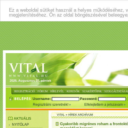
Ez a weboldal sütiket használ a helyes működéséhez, v
megjelenítéséhez. Ön az oldal böngészésével beleegye
2026. Augusztus 07. péntek
:
:
:
:
:
REGISZTRÁCIÓ
FÓRUM
HÍRLEVÉL
KERESŐK
SZAKÉRTŐINK
SZOLGÁLTATÁSA
Username:
Password:
Regisztrálni szeretnék!
Elfelejtettem a jelszavam
VITAL
»
HÍREK ARCHÍVUM
AKTUÁLIS
Gyakoribb migrénes roham a frontokt
NYITÓLAP