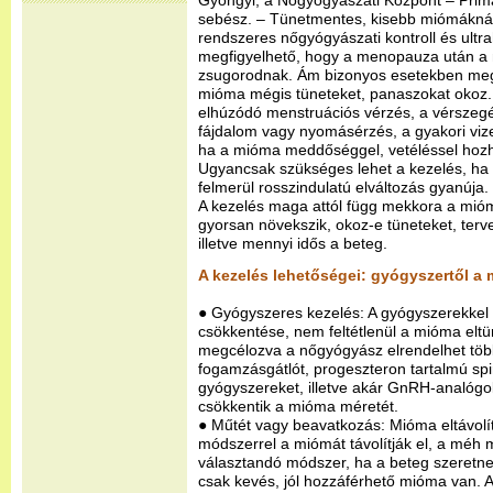
Gyöngyi, a Nőgyógyászati Központ – Pri
sebész. – Tünetmentes, kisebb miómákná
rendszeres nőgyógyászati kontroll és ultr
megfigyelhető, hogy a menopauza után a
zsugorodnak. Ám bizonyos esetekben meg
mióma mégis tüneteket, panaszokat okoz. 
elhúzódó menstruációs vérzés, a vérszeg
fájdalom vagy nyomásérzés, a gyakori viz
ha a mióma meddőséggel, vetéléssel hoz
Ugyancsak szükséges lehet a kezelés, ha
felmerül rosszindulatú elváltozás gyanúja.
A kezelés maga attól függ mekkora a mióma
gyorsan növekszik, okoz-e tüneteket, terv
illetve mennyi idős a beteg.
A kezelés lehetőségei: gyógyszertől a 
● Gyógyszeres kezelés: A gyógyszerekkel a
csökkentése, nem feltétlenül a mióma eltün
megcélozva a nőgyógyász elrendelhet töb
fogamzásgátlót, progeszteron tartalmú spi
gyógyszereket, illetve akár GnRH-analógo
csökkentik a mióma méretét.
● Műtét vagy beavatkozás: Mióma eltávol
módszerrel a miómát távolítják el, a mé
választandó módszer, ha a beteg szeretn
csak kevés, jól hozzáférhető mióma van. A