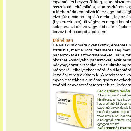
egyéntől és helyzettől függ, lehet hiszte
összekötött eltávolítás), laparoszkópos vag
● Méhartéria embolizáció: ez egy radiológ
elzárják a miómát tápláló ereket, így az ö
(hysterectomia): itt végleges megoldásról
sok panaszt okozó vagy többször kiújuló
tervez terhességet a páciens.
Dióhéjban
Ha valaki miómára gyanakszik, érdemes 
fordulnia, mert a korai felismerés segíthe
panaszokat és szövődményeket. Bár a mióm
okozhat komolyabb panaszokat, akár term
nőgyógyászati vizsgálat és az ultrahang 
méretéről, elhelyezkedéséről és állapotáró
kezelési terv alakítható ki. A rendszeres k
egyes esetekben a mióma gyors növekedé
további beavatkozást tehetnek szükséges
Lecicarbon® felnőtt
A Lecicarbon ® székrek
kíméletes, a hozzászok
használható 12 éves ko
szoptató anyukáknak i
segítségével indítja be 
www.umk.hu A kockázato
a betegtájékoztatót, v
gyógyszerészét.
Székrekedés nyaralá