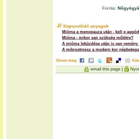
Forrás:
Nőgyógyás
Kapcsolódó anyagok
Mióma a menopauza után - kell e aggód
Mióma - mikor van szükség műtétre?
A mióma leküzdése után is van remény
A mikrostressz a modern kor népbetegs
Ossza meg:
Köv
email this page
|
Nyom