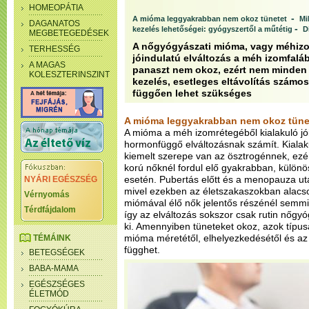
HOMEOPÁTIA
-
A mióma leggyakrabban nem okoz tünetet
Mi
DAGANATOS
-
kezelés lehetőségei: gyógyszertől a műtétig
D
MEGBETEGEDÉSEK
A nőgyógyászati mióma, vagy méhiz
TERHESSÉG
jóindulatú elváltozás a méh izomfal
A MAGAS
panaszt nem okoz, ezért nem minden 
KOLESZTERINSZINT
kezelés, esetleges eltávolítás számo
függően lehet szükséges
A mióma leggyakrabban nem okoz tüne
A mióma a méh izomrétegéből kialakuló jó
hormonfüggő elváltozásnak számít. Kial
kiemelt szerepe van az ösztrogénnek, ez
korú nőknél fordul elő gyakrabban, külö
esetén. Pubertás előtt és a menopauza ut
NYÁRI EGÉSZSÉG
mivel ezekben az életszakaszokban alacso
Vérnyomás
miómával élő nők jelentős részénél semmi
Térdfájdalom
így az elváltozás sokszor csak rutin nőgyó
ki. Amennyiben tüneteket okoz, azok típu
mióma méretétől, elhelyezkedésétől és a
TÉMÁINK
függhet.
BETEGSÉGEK
BABA-MAMA
EGÉSZSÉGES
ÉLETMÓD