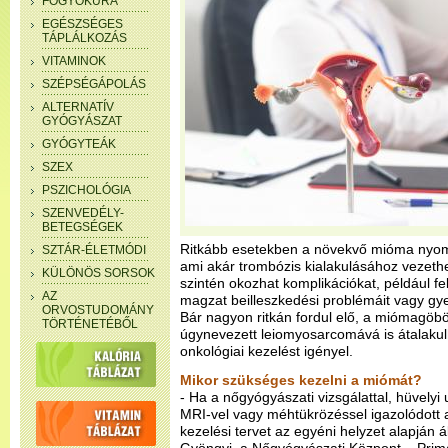
FOGYÓKÚRA
EGÉSZSÉGES
TÁPLÁLKOZÁS
VITAMINOK
SZÉPSÉGÁPOLÁS
ALTERNATÍV
GYÓGYÁSZAT
GYÓGYTEÁK
SZEX
PSZICHOLÓGIA
SZENVEDÉLY-
BETEGSÉGEK
Ritkább esetekben a növekvő mióma nyomh
SZTÁR-ÉLETMÓDI
ami akár trombózis kialakulásához vezeth
KÜLÖNÖS SORSOK
szintén okozhat komplikációkat, például fe
AZ
magzat beilleszkedési problémáit vagy 
ORVOSTUDOMÁNY
Bár nagyon ritkán fordul elő, a miómagöbö
TÖRTÉNETÉBŐL
úgynevezett leiomyosarcomává is átalakul
onkológiai kezelést igényel.
Mikor szükséges kezelni a miómát?
- Ha a nőgyógyászati vizsgálattal, hüvelyi
MRI-vel vagy méhtükrözéssel igazolódott 
kezelési tervet az egyéni helyzet alapján áll