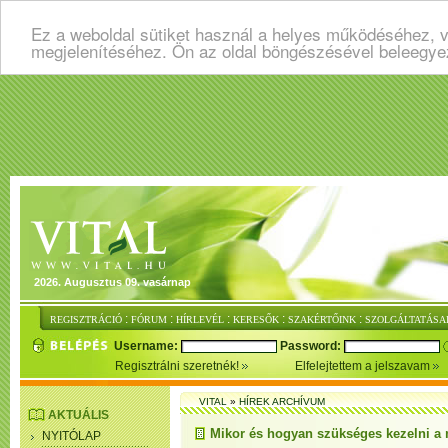
Ez a weboldal sütiket használ a helyes működéséhez, v
megjelenítéséhez. Ön az oldal böngészésével beleegye
2026. Augusztus 09. vasárnap
:
:
:
:
:
REGISZTRÁCIÓ
FÓRUM
HÍRLEVÉL
KERESŐK
SZAKÉRTŐINK
SZOLGÁLTATÁSA
Username:
Password:
Regisztrálni szeretnék!
Elfelejtettem a jelszavam
VITAL
»
HÍREK ARCHÍVUM
AKTUÁLIS
Mikor és hogyan szükséges kezelni a
NYITÓLAP