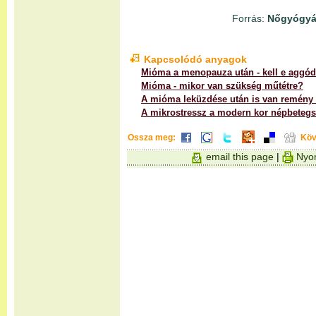
Forrás:
Nőgyógyás
Kapcsolódó anyagok
Mióma a menopauza után - kell e aggód
Mióma - mikor van szükség műtétre?
A mióma leküzdése után is van remény
A mikrostressz a modern kor népbetegs
Ossza meg:
Köv
email this page
|
Nyom