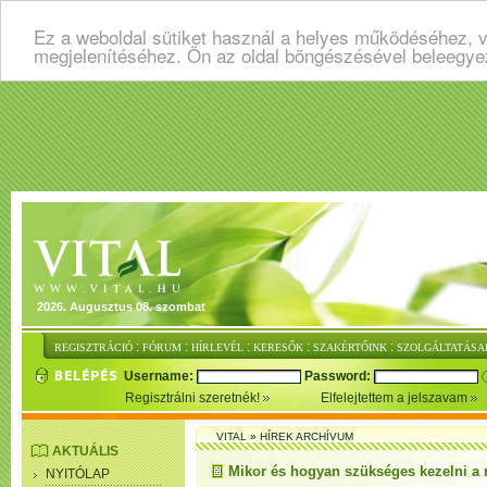
Ez a weboldal sütiket használ a helyes működéséhez, v
megjelenítéséhez. Ön az oldal böngészésével beleegye
2026. Augusztus 08. szombat
:
:
:
:
:
REGISZTRÁCIÓ
FÓRUM
HÍRLEVÉL
KERESŐK
SZAKÉRTŐINK
SZOLGÁLTATÁSA
Username:
Password:
Regisztrálni szeretnék!
Elfelejtettem a jelszavam
VITAL
»
HÍREK ARCHÍVUM
AKTUÁLIS
Mikor és hogyan szükséges kezelni a
NYITÓLAP