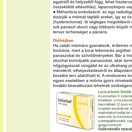
egyéntől és helyzettől függ, lehet hiszte
összekötött eltávolítás), laparoszkópos vag
● Méhartéria embolizáció: ez egy radiológ
elzárják a miómát tápláló ereket, így az ö
(hysterectomia): itt végleges megoldásról
sok panaszt okozó vagy többször kiújuló
tervez terhességet a páciens.
Dióhéjban
Ha valaki miómára gyanakszik, érdemes 
fordulnia, mert a korai felismerés segíthe
panaszokat és szövődményeket. Bár a mióm
okozhat komolyabb panaszokat, akár term
nőgyógyászati vizsgálat és az ultrahang 
méretéről, elhelyezkedéséről és állapotáró
kezelési terv alakítható ki. A rendszeres k
egyes esetekben a mióma gyors növekedé
további beavatkozást tehetnek szükséges
Lecicarbon® felnőtt
A Lecicarbon ® székrek
kíméletes, a hozzászok
használható 12 éves ko
szoptató anyukáknak i
segítségével indítja be 
www.umk.hu A kockázato
a betegtájékoztatót, v
gyógyszerészét.
Székrekedés nyaralá