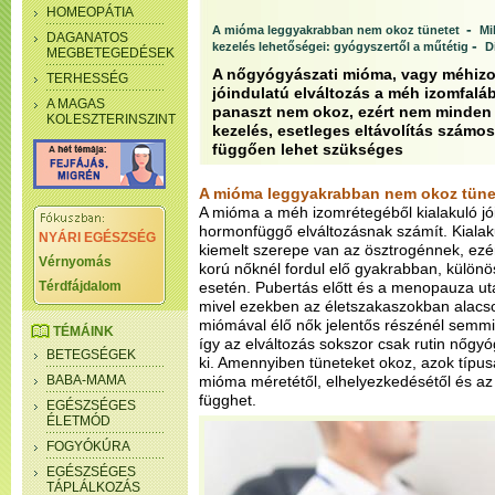
HOMEOPÁTIA
-
A mióma leggyakrabban nem okoz tünetet
Mi
DAGANATOS
-
kezelés lehetőségei: gyógyszertől a műtétig
D
MEGBETEGEDÉSEK
A nőgyógyászati mióma, vagy méhiz
TERHESSÉG
jóindulatú elváltozás a méh izomfal
A MAGAS
panaszt nem okoz, ezért nem minden 
KOLESZTERINSZINT
kezelés, esetleges eltávolítás számo
függően lehet szükséges
A mióma leggyakrabban nem okoz tüne
A mióma a méh izomrétegéből kialakuló jó
hormonfüggő elváltozásnak számít. Kial
NYÁRI EGÉSZSÉG
kiemelt szerepe van az ösztrogénnek, ez
Vérnyomás
korú nőknél fordul elő gyakrabban, külö
Térdfájdalom
esetén. Pubertás előtt és a menopauza ut
mivel ezekben az életszakaszokban alacso
miómával élő nők jelentős részénél semmi
TÉMÁINK
így az elváltozás sokszor csak rutin nőgyó
BETEGSÉGEK
ki. Amennyiben tüneteket okoz, azok típu
BABA-MAMA
mióma méretétől, elhelyezkedésétől és a
függhet.
EGÉSZSÉGES
ÉLETMÓD
FOGYÓKÚRA
EGÉSZSÉGES
TÁPLÁLKOZÁS