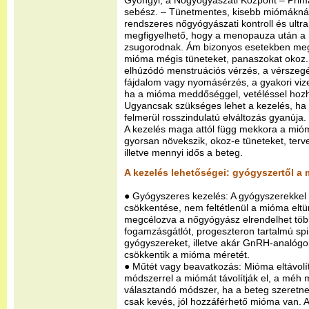
Gyöngyi, a Nőgyógyászati Központ – Pri
sebész. – Tünetmentes, kisebb miómákná
rendszeres nőgyógyászati kontroll és ultr
megfigyelhető, hogy a menopauza után a
zsugorodnak. Ám bizonyos esetekben meg
mióma mégis tüneteket, panaszokat okoz. 
elhúzódó menstruációs vérzés, a vérszeg
fájdalom vagy nyomásérzés, a gyakori viz
ha a mióma meddőséggel, vetéléssel hoz
Ugyancsak szükséges lehet a kezelés, ha
felmerül rosszindulatú elváltozás gyanúja.
A kezelés maga attól függ mekkora a mióma
gyorsan növekszik, okoz-e tüneteket, terv
illetve mennyi idős a beteg.
A kezelés lehetőségei: gyógyszertől a 
● Gyógyszeres kezelés: A gyógyszerekkel a
csökkentése, nem feltétlenül a mióma eltün
megcélozva a nőgyógyász elrendelhet töb
fogamzásgátlót, progeszteron tartalmú spi
gyógyszereket, illetve akár GnRH-analógo
csökkentik a mióma méretét.
● Műtét vagy beavatkozás: Mióma eltávol
módszerrel a miómát távolítják el, a mé
választandó módszer, ha a beteg szeretn
csak kevés, jól hozzáférhető mióma van. A