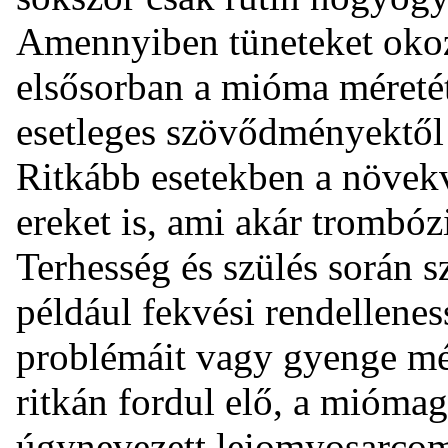
Amennyiben tüneteket okoz,
elsősorban a mióma méretét
esetleges szövődményektől
Ritkább esetekben a növe
ereket is, ami akár trombóz
Terhesség és szülés során 
például fekvési rendellenes
problémáit vagy gyenge m
ritkán fordul elő, a mióma
úgynevezett leiomyosarcom