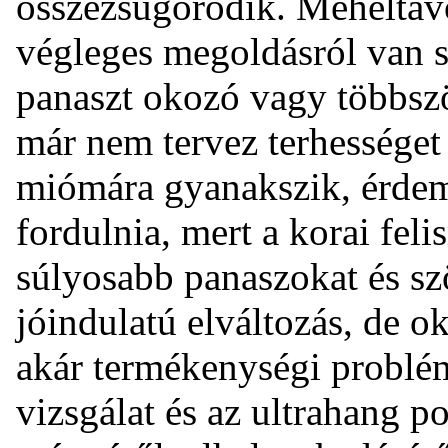
összezsugorodik. Méheltávol
végleges megoldásról van s
panaszt okozó vagy többsz
már nem tervez terhességet
miómára gyanakszik, érde
fordulnia, mert a korai fel
súlyosabb panaszokat és s
jóindulatú elváltozás, de 
akár termékenységi problém
vizsgálat és az ultrahang 