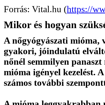
Forrás: Vital.hu (
https://ww
Mikor és hogyan szüks
A nőgyógyászati mióma,
gyakori, jóindulatú elvál
nőnél semmilyen panaszt
mióma igényel kezelést. A k
számos további szempontt
A mióma leggyakrabban 