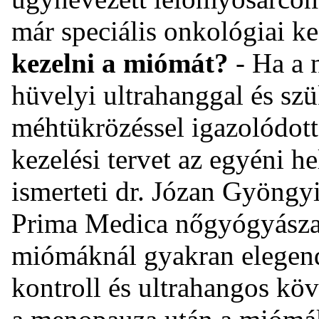
már speciális onkológiai ke
kezelni a miómát?
- Ha a 
hüvelyi ultrahanggal és sz
méhtükrözéssel igazolódott
kezelési tervet az egyéni hel
ismerteti dr. Józan Gyöngy
Prima Medica nőgyógyásza,
miómáknál gyakran elegend
kontroll és ultrahangos köv