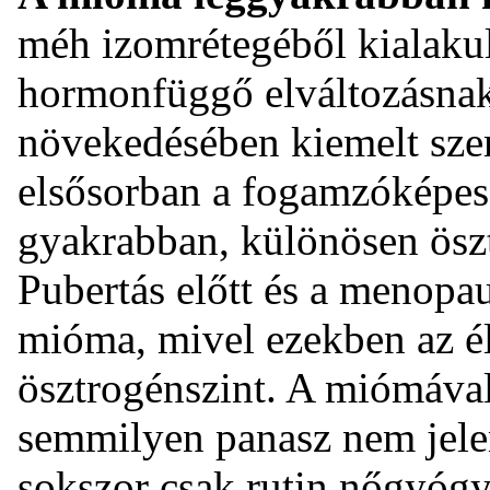
méh izomrétegéből kialakul
hormonfüggő elváltozásnak
növekedésében kiemelt szer
elsősorban a fogamzóképes 
gyakrabban, különösen ösz
Pubertás előtt és a menopau
mióma, mivel ezekben az é
ösztrogénszint. A miómával
semmilyen panasz nem jelen
sokszor csak rutin nőgyógyá