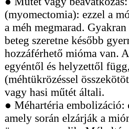
● Műtét vagy beavatkozás:
(myomectomia): ezzel a mód
a méh megmarad. Gyakran e
beteg szeretne később gyer
hozzáférhető mióma van. A
egyéntől és helyzettől függ
(méhtükrözéssel összekötött
vagy hasi műtét általi.
● Méhartéria embolizáció: 
amely során elzárják a mióm