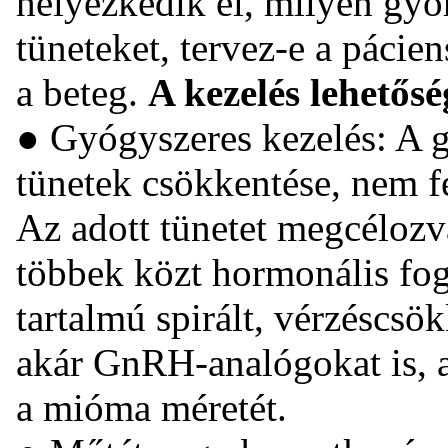
helyezkedik el, milyen gyo
tüneteket, tervez-e a pácien
a beteg.
A kezelés lehetősé
● Gyógyszeres kezelés: A g
tünetek csökkentése, nem fe
Az adott tünetet megcélozv
többek közt hormonális fog
tartalmú spirált, vérzéscsö
akár GnRH-analógokat is, 
a mióma méretét.