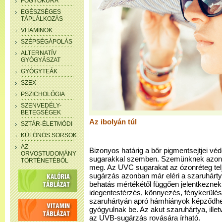
FOGYÓKÚRA
EGÉSZSÉGES
TÁPLÁLKOZÁS
VITAMINOK
SZÉPSÉGÁPOLÁS
ALTERNATÍV
GYÓGYÁSZAT
GYÓGYTEÁK
SZEX
PSZICHOLÓGIA
SZENVEDÉLY-
BETEGSÉGEK
Az ibolyán túl
SZTÁR-ÉLETMÓDI
KÜLÖNÖS SORSOK
AZ
Bizonyos határig a bőr pigmentsejtjei vé
ORVOSTUDOMÁNY
sugarakkal szemben. Szemünknek azonb
TÖRTÉNETÉBŐL
meg. Az UVC sugarakat az ózonréteg tel
sugárzás azonban már eléri a szaruhártyát,
behatás mértékétől függően jelentkezne
idegentestérzés, könnyezés, fénykerülés
szaruhártyán apró hámhiányok képződhet
gyógyulnak be. Az akut szaruhártya, illet
az UVB-sugárzás rovására írható.