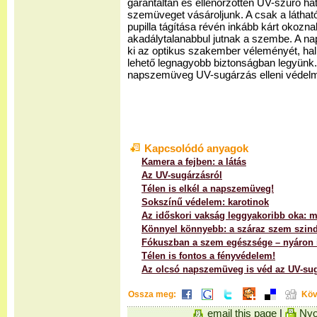
garantáltan és ellenőrzötten UV-szűrő ha
szemüveget vásároljunk. A csak a látható
pupilla tágítása révén inkább kárt okozn
akadálytalanabbul jutnak a szembe. A n
ki az optikus szakember véleményét, ha
lehető legnagyobb biztonságban legyünk.
napszemüveg UV-sugárzás elleni védelm
Kapcsolódó anyagok
Kamera a fejben: a látás
Az UV-sugárzásról
Télen is elkél a napszemüveg!
Sokszínű védelem: karotinok
Az időskori vakság leggyakoribb oka: 
Könnyel könnyebb: a száraz szem szin
Fókuszban a szem egészsége – nyáron 
Télen is fontos a fényvédelem!
Az olcsó napszemüveg is véd az UV-sug
Ossza meg:
Köv
email this page
|
Nyo