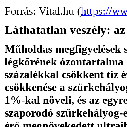
Forrás: Vital.hu (
https://ww
Láthatatlan veszély: a
Műholdas megfigyelések sz
légkörének ózontartalma 
százalékkal csökkent tíz 
csökkenése a szürkehályo
1%-kal növeli, és az egyr
szaporodó szürkehályog-e
érő megnövekedett ultrai