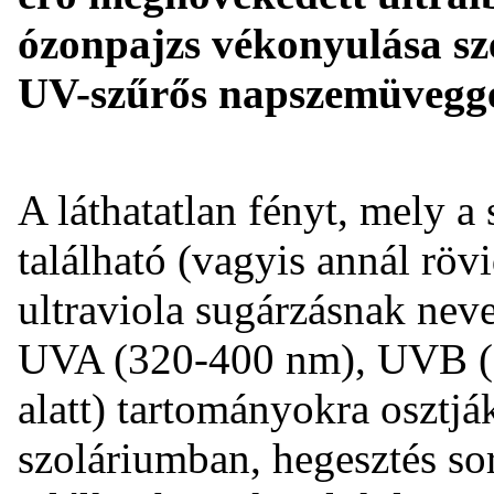
ózonpajzs vékonyulása s
UV-szűrős napszemüvegge
A láthatatlan fényt, mely a
található (vagyis annál rö
ultraviola sugárzásnak ne
UVA (320-400 nm), UVB (
alatt) tartományokra osztjá
szoláriumban, hegesztés so