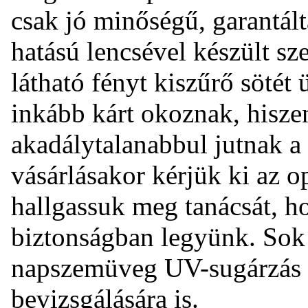
csak jó minőségű, garantál
hatású lencsével készült s
látható fényt kiszűrő sötét 
inkább kárt okoznak, hisz
akadálytalanabbul jutnak 
vásárlásakor kérjük ki az 
hallgassuk meg tanácsát, h
biztonságban legyünk. Sok 
napszemüveg UV-sugárzás 
bevizsgálására is.