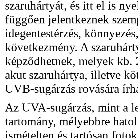
szaruhártyát, és itt el is n
függően jelentkeznek szemp
idegentestérzés, könnyezés,
következmény. A szaruhár
képződhetnek, melyek kb. 2
akut szaruhártya, illetve k
UVB-sugárzás rovására írh
Az UVA-sugárzás, mint a 
tartomány, mélyebbre hatol
ismételten és tartósan fot