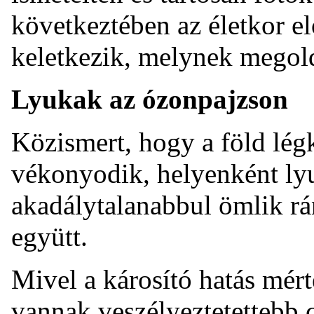
következtében az életkor e
keletkezik, melynek megold
Lyukak az ózonpajzson
Közismert, hogy a föld lég
vékonyodik, helyenként lyu
akadálytalanabbul ömlik r
együtt.
Mivel a károsító hatás mért
vannak veszélyeztetettebb 