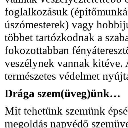
foglalkozásuk (építőmunká
úszómesterek) vagy hobbiju
többet tartózkodnak a sza
fokozottabban fényátereszt
veszélynek vannak kitéve.
természetes védelmet nyújt
Drága szem(üveg)ünk…
Mit tehetünk szemünk épsé
megoldás napvédő szemüveg