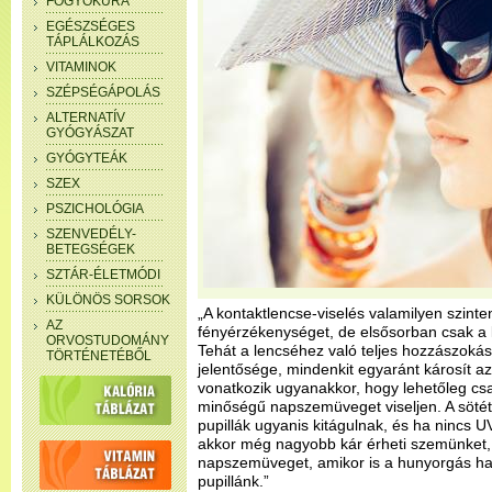
FOGYÓKÚRA
EGÉSZSÉGES
TÁPLÁLKOZÁS
VITAMINOK
SZÉPSÉGÁPOLÁS
ALTERNATÍV
GYÓGYÁSZAT
GYÓGYTEÁK
SZEX
PSZICHOLÓGIA
SZENVEDÉLY-
BETEGSÉGEK
SZTÁR-ÉLETMÓDI
KÜLÖNÖS SORSOK
„A kontaktlencse-viselés valamilyen szinte
AZ
fényérzékenységet, de elsősorban csak a k
ORVOSTUDOMÁNY
Tehát a lencséhez való teljes hozzászokás
TÖRTÉNETÉBŐL
jelentősége, mindenkit egyaránt károsít a
vonatkozik ugyanakkor, hogy lehetőleg csak
minőségű napszemüveget viseljen. A söté
pupillák ugyanis kitágulnak, és ha nincs U
akkor még nagyobb kár érheti szemünket,
napszemüveget, amikor is a hunyorgás ha
pupillánk.”