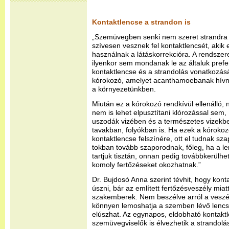
Kontaktlencse a strandon is
„Szemüvegben senki nem szeret strandra j
szívesen vesznek fel kontaktlencsét, aki
használnak a látáskorrekcióra. A rendszer
ilyenkor sem mondanak le az általuk prefe
kontaktlencse és a strandolás vonatkozás
kórokozó, amelyet acanthamoebanak hívna
a környezetünkben.
Miután ez a kórokozó rendkívül ellenálló,
nem is lehet elpusztítani klórozással sem,
uszodák vizében és a természetes vizekb
tavakban, folyókban is. Ha ezek a kórokoz
kontaktlencse felszínére, ott el tudnak sz
tokban tovább szaporodnak, főleg, ha a 
tartjuk tisztán, onnan pedig továbbkerül
komoly fertőzéseket okozhatnak.”
Dr. Bujdosó Anna szerint tévhit, hogy kont
úszni, bár az említett fertőzésveszély mia
szakemberek. Nem beszélve arról a veszél
könnyen lemoshatja a szemben lévő lencsét
elúszhat. Az egynapos, eldobható kontakt
szemüvegviselők is élvezhetik a strandolá