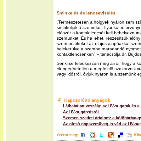
Sminkelés és lencseviselés
„Természetesen a hölgyek nyáron sem szí
sminkeljék a szemüket. Ilyenkor is érvény
először a kontaktlencsét kell behelyeznünk
szemünket. És ha lehet, részesítsük előn
szemfestékeket az olajos alapúakkal szem
belekerülve a szembe maradandó nyomot
kontaktlencsénken” – tanácsolja dr. Bujdo
Senki se feledkezzen meg arról, hogy a k
elengedhetetlen a megfelelő szakorvosi viz
vagy idősről, óvjuk nyáron is a szemünk e
Kapcsolódó anyagok
Láthatatlan veszély: az UV-sugarak és 
Az UV-sugárzásról
Szemen szedett ártalom: a kötőhártya-g
Az olcsó napszemüveg is véd az UV-sug
Ossza meg:
Köv