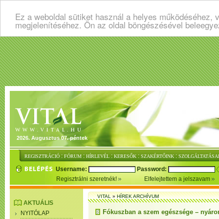
Ez a weboldal sütiket használ a helyes működéséhez, v
megjelenítéséhez. Ön az oldal böngészésével beleegye
2026. Augusztus 07. péntek
:
:
:
:
:
REGISZTRÁCIÓ
FÓRUM
HÍRLEVÉL
KERESŐK
SZAKÉRTŐINK
SZOLGÁLTATÁSA
Username:
Password:
Regisztrálni szeretnék!
Elfelejtettem a jelszavam
VITAL
»
HÍREK ARCHÍVUM
AKTUÁLIS
Fókuszban a szem egészsége – nyáron
NYITÓLAP