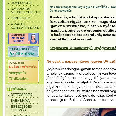
HOMEOPÁTIA
-
Ne csak a napszemüveg legyen UV-szűrős
Kon
DAGANATOS
és lencseviselés
MEGBETEGEDÉSEK
A vakáció, a felhőtlen kikapcsolódás é
TERHESSÉG
fokozottan vigyáznunk kell magunkr
A MAGAS
igaz ez a szemünkre, hiszen a nyár töb
KOLESZTERINSZINT
magában, amelyekre érdemes odafigy
is látáskorrekcióra szorulunk, azaz 
kontaktlencsét viselünk.
Szájmaszk, gumikesztyű, gyógyszert
Ne csak a napszemüveg legyen UV-szű
NYÁRI EGÉSZSÉG
„Nyáron két dologra igazán fontos odafigy
Vérnyomás
amelynek szemünk erőteljesen ki van téve
jó minőségű napszemüveggel folyamatosan 
Térdfájdalom
egy részét szintén ellátják UV-szűrő réteg
jegyeznem azt, hogy ez nem alkalmas a te
TÉMÁINK
helyettesítheti az UV-szűrős napszemüvege
BETEGSÉGEK
lehet a kontaktlencséknek, de teljes körű 
tanácsolja dr. Bujdosó Anna szemészorvos
BABA-MAMA
EGÉSZSÉGES
ÉLETMÓD