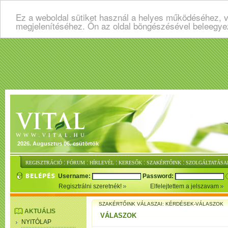
Ez a weboldal sütiket használ a helyes működéséhez, v
megjelenítéséhez. Ön az oldal böngészésével beleegye
2026. Augusztus 06. csütörtök
:
:
:
:
:
REGISZTRÁCIÓ
FÓRUM
HÍRLEVÉL
KERESŐK
SZAKÉRTŐINK
SZOLGÁLTATÁSA
Username:
Password:
Regisztrálni szeretnék!
Elfelejtettem a jelszavam
SZAKÉRTŐINK VÁLASZAI: KÉRDÉSEK-VÁLASZOK
AKTUÁLIS
VÁLASZOK
NYITÓLAP