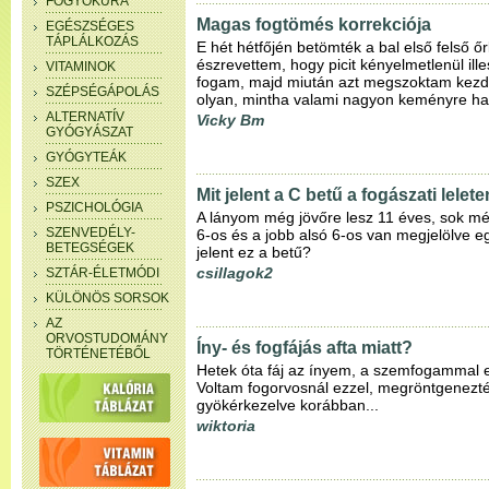
FOGYÓKÚRA
Magas fogtömés korrekciója
EGÉSZSÉGES
TÁPLÁLKOZÁS
E hét hétfőjén betömték a bal első felső ő
észrevettem, hogy picit kényelmetlenül ille
VITAMINOK
fogam, majd miután azt megszoktam kezdt
SZÉPSÉGÁPOLÁS
olyan, mintha valami nagyon keményre ha
ALTERNATÍV
Vicky Bm
GYÓGYÁSZAT
GYÓGYTEÁK
SZEX
Mit jelent a C betű a fogászati lelet
PSZICHOLÓGIA
A lányom még jövőre lesz 11 éves, sok még 
SZENVEDÉLY-
6-os és a jobb alsó 6-os van megjelölve eg
BETEGSÉGEK
jelent ez a betű?
csillagok2
SZTÁR-ÉLETMÓDI
KÜLÖNÖS SORSOK
AZ
ORVOSTUDOMÁNY
Íny- és fogfájás afta miatt?
TÖRTÉNETÉBŐL
Hetek óta fáj az ínyem, a szemfogammal 
Voltam fogorvosnál ezzel, megröntgenezté
gyökérkezelve korábban...
wiktoria