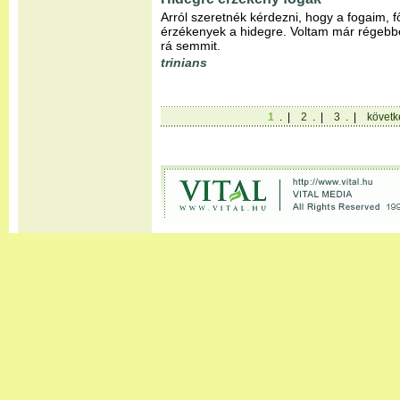
Arról szeretnék kérdezni, hogy a fogaim, 
érzékenyek a hidegre. Voltam már régeb
rá semmit.
trinians
1
. |
2
. |
3
. |
követk