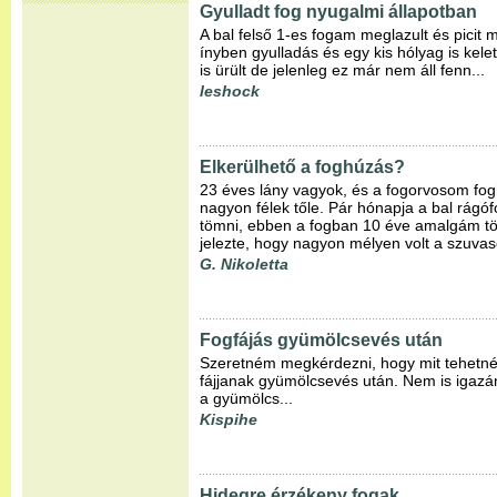
Gyulladt fog nyugalmi állapotban
A bal felső 1-es fogam meglazult és picit 
ínyben gyulladás és egy kis hólyag is kel
is ürült de jelenleg ez már nem áll fenn...
leshock
Elkerülhető a foghúzás?
23 éves lány vagyok, és a fogorvosom fog
nagyon félek tőle. Pár hónapja a bal rágóf
tömni, ebben a fogban 10 éve amalgám tömé
jelezte, hogy nagyon mélyen volt a szuvas
G. Nikoletta
Fogfájás gyümölcsevés után
Szeretném megkérdezni, hogy mit tehetnék
fájjanak gyümölcsevés után. Nem is igazán
a gyümölcs...
Kispihe
Hidegre érzékeny fogak