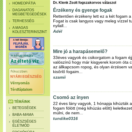
Dr. Klenk Zsolt fogszakorvos válaszol
HOMEOPÁTIA
Érzékeny és gyenge fogak
DAGANATOS
MEGBETEGEDÉSEK
Rettentően érzékeny lett ez a két fogam a
Fogat is csak langyos vagy meleg vízzel t
TERHESSÉG
nyilall...
A MAGAS
Adél
KOLESZTERINSZINT
Mire jó a harapásemelő?
33éves vagyok és csikorgatom a fogam éj
valószínű hogy már kisgyerek korom óta cs
az állkapcsom ropog, és olyan érzésem v
kisőrlő fogaim...
NYÁRI EGÉSZSÉG
szamii
Vérnyomás
Térdfájdalom
Csomó az ínyen
TÉMÁINK
22 éves lány vagyok, 1 hónapja kihúzták a
BETEGSÉGEK
fogam fölött (még kihúzás előtt) keletkezet
múlni, de nem...
BABA-MAMA
tundike0316
EGÉSZSÉGES
ÉLETMÓD