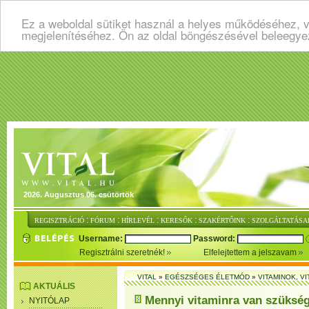
Ez a weboldal sütiket használ a helyes működéséhez, v
megjelenítéséhez. Ön az oldal böngészésével beleegye
2026. Augusztus 06. csütörtök
:
:
:
:
:
REGISZTRÁCIÓ
FÓRUM
HÍRLEVÉL
KERESŐK
SZAKÉRTŐINK
SZOLGÁLTATÁSA
Username:
Password:
Regisztrálni szeretnék!
Elfelejtettem a jelszavam
VITAL
»
EGÉSZSÉGES ÉLETMÓD
»
VITAMINOK, V
AKTUÁLIS
Mennyi vitaminra van szüksé
NYITÓLAP