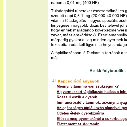
naponta 0,01 mg (400 NE).
Túladagolási tüneteket csecsemőknél és
szedett napi 0,5-1 mg (20 000-40 000 NE) 
vitamin-túladagolás – egyes speciális esete
lényegesen nagyobb dózis bevitelével jöhet
hogy ennek maradandó következményei is
zavar, mészlerakódások). Ezért amennyib
márpedig gyakorlatilag minden gyermek ka
fokozottan oda kell figyelni a helyes adago
A táplálkozásban jó D-vitamin-források a te
máj.
A cikk folytatódik - 
Kapcsolódó anyagok
Mennyi vitaminra van szükségünk?
A gyermekkori táplálkozás hatása a feln
Rosszul eszik a gyerek
Immunerősítő vitaminok, ásványi anya
Az egészséges táplálkozás alapelvei g
Ötletes ételek gyerekzsúrra
Előzze meg gyermekénél a cukorbetegs
Életet ment az A-vitamin