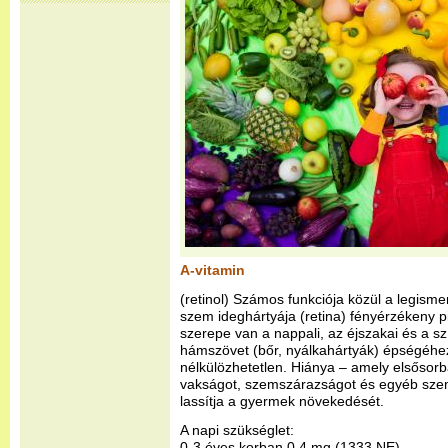
A-vitamin
(retinol) Számos funkciója közül a legisme
szem ideghártyája (retina) fényérzékeny p
szerepe van a nappali, az éjszakai és a sz
hámszövet (bőr, nyálkahártyák) épségéhe
nélkülözhetetlen. Hiánya – amely elsősorb
vakságot, szemszárazságot és egyéb sze
lassítja a gyermek növekedését.
A napi szükséglet:
0-3 éves korban 0,4 mg (1333 NE),