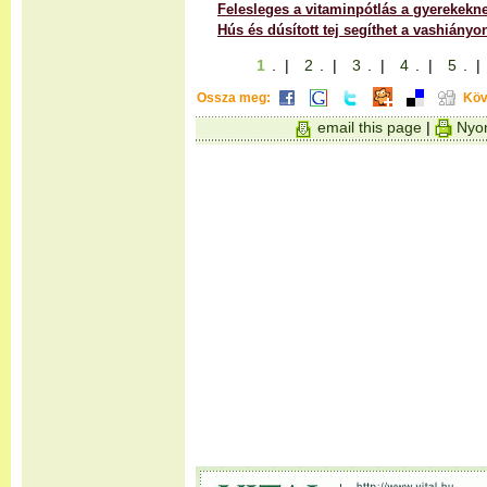
Felesleges a vitaminpótlás a gyerekekn
Hús és dúsított tej segíthet a vashiányo
1
. |
2
. |
3
. |
4
. |
5
. 
Ossza meg:
Köv
email this page
|
Nyom