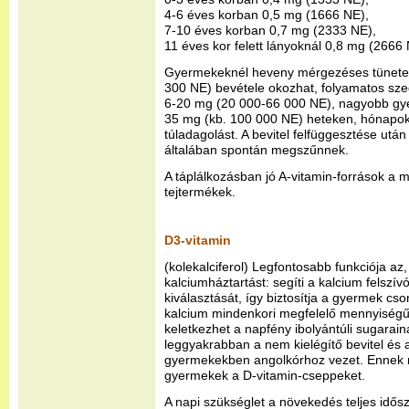
4-6 éves korban 0,5 mg (1666 NE),
7-10 éves korban 0,7 mg (2333 NE),
11 éves kor felett lányoknál 0,8 mg (2666
Gyermekeknél heveny mérgezéses tünetek
300 NE) bevétele okozhat, folyamatos sz
6-20 mg (20 000-66 000 NE), nagyobb gye
35 mg (kb. 100 000 NE) heteken, hónapoko
túladagolást. A bevitel felfüggesztése után
általában spontán megszűnnek.
A táplálkozásban jó A-vitamin-források a má
tejtermékek.
D3-vitamin
(kolekalciferol) Legfontosabb funkciója az
kalciumháztartást: segíti a kalcium felszí
kiválasztását, így biztosítja a gyermek c
kalcium mindenkori megfelelő mennyiségű j
keletkezhet a napfény ibolyántúli sugarai
leggyakrabban a nem kielégítő bevitel és
gyermekekben angolkórhoz vezet. Ennek
gyermekek a D-vitamin-cseppeket.
A napi szükséglet a növekedés teljes idős