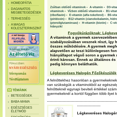
HOMEOPÁTIA
-
-
Zsírban oldódó vitaminok
A-vitamin
D3-vit
DAGANATOS
-
-
vitaminok
Vízben oldódó vitaminok
B1-vita
MEGBETEGEDÉSEK
-
-
(riboflavin)
E-vitamin (alfa-tokoferol)
B5-vit
-
TERHESSÉG
(piridoxin)
B12-vitamin (cianokobalamin, hidr
-
-
(pteroilglutaminsav)
H-vitamin (biotin)
C-vi
A MAGAS
hiányzik!
KOLESZTERINSZINT
Fogyókúrázóknak: Légkeve
A vitaminok a gyermek szervezetében 
szabályozásában vesznek részt, így h
összes működésére. A gyermek megfel
alapvetően az teszi különlegesen fon
hiányállapot végső soron a gyermek 
érinti károsan. Ennek az általános é
pedig könnyen beláthatók.
NYÁRI EGÉSZSÉG
Légkeveréses Halogén Főzőkészülék
Vérnyomás
Térdfájdalom
A felnőttekhez hasonlóan a gyermekeknek
van szükségük a vitaminokból az egészs
felnőtteknél egynapi beviteli értékkel szá
TÉMÁINK
gyermekeknél a kortól függően több ilyet k
BETEGSÉGEK
--------------------------------------------------
BABA-MAMA
------------------
EGÉSZSÉGES
ÉLETMÓD
Légkeveréses Halogén