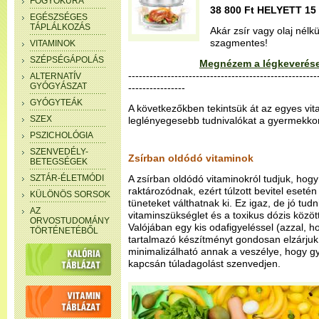
FOGYÓKÚRA
38 800 Ft HELYETT 15 
EGÉSZSÉGES
TÁPLÁLKOZÁS
Akár zsír vagy olaj nélk
szagmentes!
VITAMINOK
SZÉPSÉGÁPOLÁS
Megnézem a légkeverése
-----------------------------------------------------
ALTERNATÍV
GYÓGYÁSZAT
----------------
GYÓGYTEÁK
A következőkben tekintsük át az egyes vit
SZEX
leglényegesebb tudnivalókat a gyermekkor
PSZICHOLÓGIA
SZENVEDÉLY-
Zsírban oldódó vitaminok
BETEGSÉGEK
SZTÁR-ÉLETMÓDI
A zsírban oldódó vitaminokról tudjuk, hog
raktározódnak, ezért túlzott bevitel esetén
KÜLÖNÖS SORSOK
tüneteket válthatnak ki. Ez igaz, de jó tudn
AZ
vitaminszükséglet és a toxikus dózis közöt
ORVOSTUDOMÁNY
Valójában egy kis odafigyeléssel (azzal, h
TÖRTÉNETÉBŐL
tartalmazó készítményt gondosan elzárjuk
minimalizálható annak a veszélye, hogy g
kapcsán túladagolást szenvedjen.