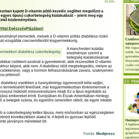
Ajánl
OLDAL
rban kapott D-vitamin pótló kezelés segíthet megelőzni a
egyes típusú cukorbetegség kialakulását – jelent meg egy
kintő közleményében.
 Vital EgészségPlázában!
 tanulmányt elemeztek, melyek a D-vitamin pótlás diabétesz-rizikó
Csaláno
át vizsgálták csecsemőkortól kisgyermekkorig.
sampon
Már nagya
A manchesteri kutatás
tudták, ho
eredményei szerint a
gyorsabban
betegség kialakulásának
fényesebb
lékkal csökkent azoknál a gyerekeknél, akik részesültek D-vitamin
csalán csö
khoz képest, akik nem. A diabétesz idült megbetegedés, melyre az
zsírosságá
s csökkenése, vagy a hormon felhasználásának zavara, szaknyelven
cia jellemző.
Vital 
 diabétesz esetében a hasnyálmirigy úgynevezett béta-sejtjei,
in termeléséért felelősek, már kisgyermekkorban tönkremennek a
, rosszul működő immunrendszere miatt. Ez a típus leginkább az
zású embereket érinti. Európában és Észak-Amerikában mintegy
ető a betegek száma, és egyelőre ismeretlen okból, de egyre inkább
b a cukorbetegség kettes típusa, mely elsősorban az egészségtelen
etmód következtében alakul ki. A fejlett és gyorsan fejlődő
Haslapos
nte járványos méreteket ölt.
A legillat
legízletes
Forrás:
Medipress
gyógyfűve
együttesen