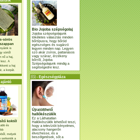
atunk
Bio Jojoba szépségolaj
Jojoba szépségolajunk
tökéletes választás minden
s-sörös
bőrtípusra, hogy bőröd
szappan
egészséges és sugárzó
legyen minden nap. Legyen
nyáink is
szó akár zsíros, pattanásos
gy sörtől
vagy száraz, érzékeny
 nő a haj,
bőrről, Jojoba
 lesz. A
Szépségolajunk mindig a
kkenti a haj
segítségedre lesz.
t, a korpát.
- Egészségpláza
ajánlatunk -
ajánló
Újratölthető
hallókészülék
Ez a Láthatatlan
ító koktél
Hallókészülék lehetővé teszi,
hogy a televíziót kényelmes,
osabb és
alacsony hangerőn
ebb
élvezhesse, és a
kből, melyek
beszélgetések, sőt a
 serkentik a