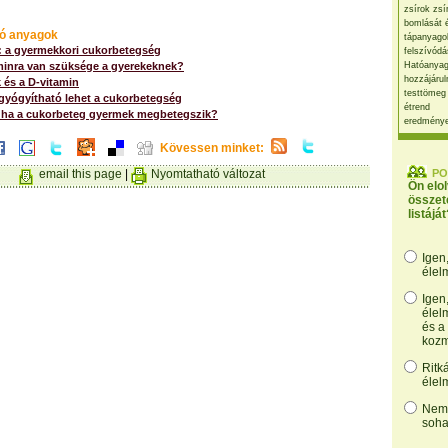
zsírok zsí
bomlását 
ó anyagok
tápanyago
 a gyermekkori cukorbetegség
felszívódá
minra van szüksége a gyerekeknek?
Hatóanyag
hozzájárul
 és a D-vitamin
testtömeg
gyógyítható lehet a cukorbetegség
étrend
, ha a cukorbeteg gyermek megbetegszik?
eredmény
Kövessen minket:
email this page
|
Nyomtatható változat
PO
Ön elo
összet
listáját
Igen
élel
Igen
élel
és a
kozm
Ritk
élel
Nem,
soha