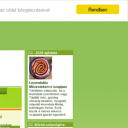
Rendben
 az oldal böngészésével
- 2026 ajánlata -
Levendulás
Mézestekercs szappan
Tökéletes választás, ha a
levendula szerelmese vagy.
Tápláló méz, gazdag
sheavaj-tartalom, nyugtató,
relaxáló levendula illóolaj,
különleges forma. Ezek
teszik a mézes tekercs
szappant igazán egyedivé.
ió
-Bőröd szépségére-
gészsége