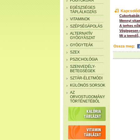
FOGYÓKÚRA
EGÉSZSÉGES
Kapcsolód
TÁPLÁLKOZÁS
Cukorbabák:
VITAMINOK
Mennyi vita
A terhes nők
SZÉPSÉGÁPOLÁS
Véglegesen 
ALTERNATÍV
Mi a teendő
GYÓGYÁSZAT
GYÓGYTEÁK
Ossza meg:
SZEX
PSZICHOLÓGIA
SZENVEDÉLY-
BETEGSÉGEK
SZTÁR-ÉLETMÓDI
KÜLÖNÖS SORSOK
AZ
ORVOSTUDOMÁNY
TÖRTÉNETÉBŐL