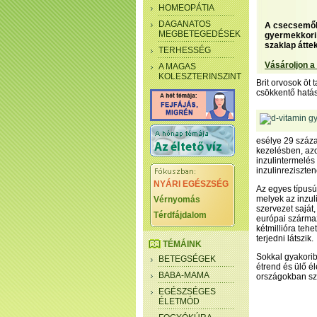
HOMEOPÁTIA
DAGANATOS
A csecsemőko
MEGBETEGEDÉSEK
gyermekkori 
szaklap átte
TERHESSÉG
Vásároljon a
A MAGAS
KOLESZTERINSZINT
Brit orvosok öt
csökkentő hatás
esélye 29 száza
kezelésben, azo
inzulintermelé
inzulinreziszten
NYÁRI EGÉSZSÉG
Az egyes típusú
melyek az inzul
Vérnyomás
szervezet saját
Térdfájdalom
európai szárma
kétmillióra teh
terjedni látszik.
TÉMÁINK
Sokkal gyakorib
BETEGSÉGEK
étrend és ülő él
BABA-MAMA
országokban szi
EGÉSZSÉGES
ÉLETMÓD