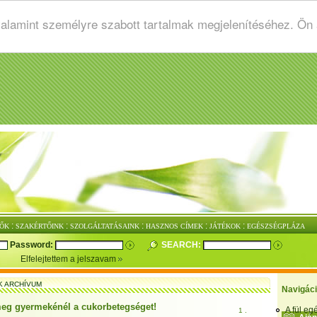
valamint személyre szabott tartalmak megjelenítéséhez. Ön
:
:
:
:
:
ŐK
SZAKÉRTŐINK
SZOLGÁLTATÁSAINK
HASZNOS CÍMEK
JÁTÉKOK
EGÉSZSÉGPLÁZA
Password:
SEARCH:
Elfelejtettem a jelszavam
K ARCHÍVUM
Navigác
eg gyermekénél a cukorbetegséget!
A fül e
1 .