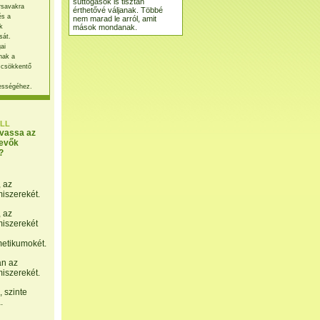
suttogások is tisztán
rsavakra
érthetővé váljanak. Többé
és a
nem marad le arról, amit
mások mondanak.
k
sát.
ai
nak a
 csökkentő
ességéhez.
LL
lvassa az
evők
?
, az
miszerekét.
, az
miszerekét
etikumokét.
án az
miszerekét.
 szinte
.