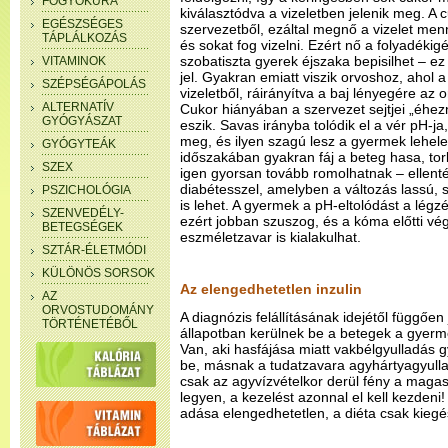
FOGYÓKÚRA
kiválasztódva a vizeletben jelenik meg. A c
EGÉSZSÉGES
szervezetből, ezáltal megnő a vizelet me
TÁPLÁLKOZÁS
és sokat fog vizelni. Ezért nő a folyadékig
szobatiszta gyerek éjszaka bepisilhet – ez 
VITAMINOK
jel. Gyakran emiatt viszik orvoshoz, ahol a
SZÉPSÉGÁPOLÁS
vizeletből, ráirányítva a baj lényegére az o
ALTERNATÍV
Cukor hiányában a szervezet sejtjei „éhezn
GYÓGYÁSZAT
eszik. Savas irányba tolódik el a vér pH-ja
meg, és ilyen szagú lesz a gyermek lehele
GYÓGYTEÁK
időszakában gyakran fáj a beteg hasa, tor
SZEX
igen gyorsan tovább romolhatnak – ellenté
diabétesszel, amelyben a változás lassú, 
PSZICHOLÓGIA
is lehet. A gyermek a pH-eltolódást a légzé
SZENVEDÉLY-
ezért jobban szuszog, és a kóma előtti v
BETEGSÉGEK
eszméletzavar is kialakulhat.
SZTÁR-ÉLETMÓDI
KÜLÖNÖS SORSOK
Az elengedhetetlen inzulin
AZ
ORVOSTUDOMÁNY
A diagnózis felállításának idejétől függően
TÖRTÉNETÉBŐL
állapotban kerülnek be a betegek a gyer
Van, aki hasfájása miatt vakbélgyulladás 
be, másnak a tudatzavara agyhártyagyullad
csak az agyvízvételkor derül fény a magas
legyen, a kezelést azonnal el kell kezden
adása elengedhetetlen, a diéta csak kiegé