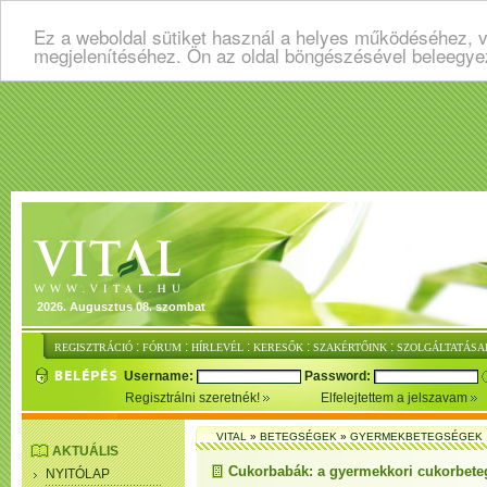
Ez a weboldal sütiket használ a helyes működéséhez, v
megjelenítéséhez. Ön az oldal böngészésével beleegye
2026. Augusztus 08. szombat
:
:
:
:
:
REGISZTRÁCIÓ
FÓRUM
HÍRLEVÉL
KERESŐK
SZAKÉRTŐINK
SZOLGÁLTATÁSA
Username:
Password:
Regisztrálni szeretnék!
Elfelejtettem a jelszavam
VITAL
»
BETEGSÉGEK
»
GYERMEKBETEGSÉGEK
AKTUÁLIS
Cukorbabák: a gyermekkori cukorbete
NYITÓLAP