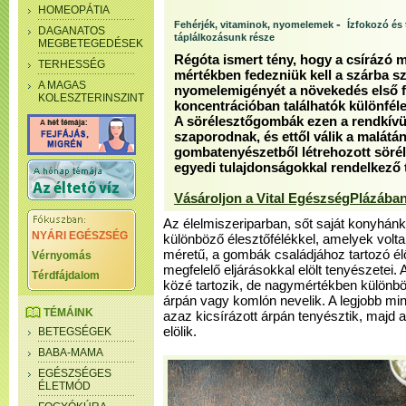
HOMEOPÁTIA
-
Fehérjék, vitaminok, nyomelemek
Ízfokozó és 
DAGANATOS
táplálkozásunk része
MEGBETEGEDÉSEK
Régóta ismert tény, hogy a csírázó 
TERHESSÉG
mértékben fedezniük kell a szárba s
A MAGAS
nyomelemigényét a növekedés első fá
KOLESZTERINSZINT
koncentrációban találhatók különféle
A sörélesztőgombák ezen a rendkívü
szaporodnak, és ettől válik a malátán
gombatenyészetből létrehozott sörél
egyedi tulajdonságokkal rendelkező
Vásároljon a Vital EgészségPlázában
Az élelmiszeriparban, sőt saját konyhánk
NYÁRI EGÉSZSÉG
különböző élesztőfélékkel, amelyek vol
méretű, a gombák családjához tartozó élő
Vérnyomás
megfelelő eljárásokkal elölt tenyészetei. 
Térdfájdalom
közé tartozik, de nagymértékben különböz
árpán vagy komlón nevelik. A legjobb mi
TÉMÁINK
azaz kicsírázott árpán tenyésztik, majd 
elölik.
BETEGSÉGEK
BABA-MAMA
EGÉSZSÉGES
ÉLETMÓD