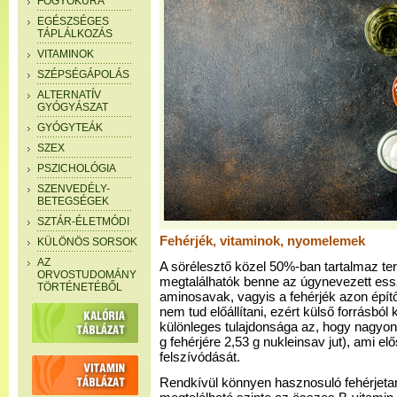
FOGYÓKÚRA
EGÉSZSÉGES
TÁPLÁLKOZÁS
VITAMINOK
SZÉPSÉGÁPOLÁS
ALTERNATÍV
GYÓGYÁSZAT
GYÓGYTEÁK
SZEX
PSZICHOLÓGIA
SZENVEDÉLY-
BETEGSÉGEK
SZTÁR-ÉLETMÓDI
Fehérjék, vitaminok, nyomelemek
KÜLÖNÖS SORSOK
AZ
A sörélesztő közel 50%-ban tartalmaz te
ORVOSTUDOMÁNY
megtalálhatók benne az úgynevezett essz
TÖRTÉNETÉBŐL
aminosavak, vagyis a fehérjék azon épít
nem tud előállítani, ezért külső forrásból 
különleges tulajdonsága az, hogy nagyo
g fehérjére 2,53 g nukleinsav jut), ami elő
felszívódását.
Rendkívül könnyen hasznosuló fehérjetar