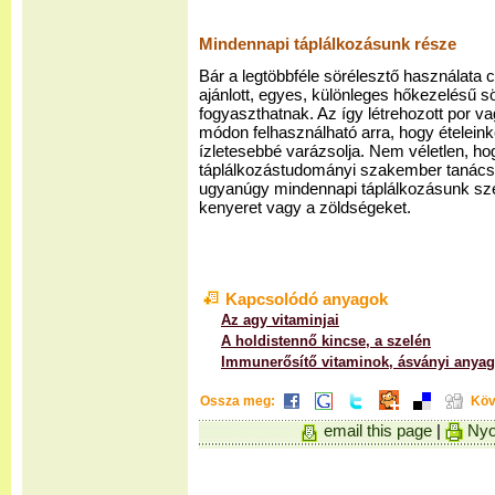
Mindennapi táplálkozásunk része
Bár a legtöbbféle sörélesztő használata
ajánlott, egyes, különleges hőkezelésű sö
fogyaszthatnak. Az így létrehozott por v
módon felhasználható arra, hogy ételei
ízletesebbé varázsolja. Nem véletlen, ho
táplálkozástudományi szakember tanácsol
ugyanúgy mindennapi táplálkozásunk sze
kenyeret vagy a zöldségeket.
Kapcsolódó anyagok
Az agy vitaminjai
A holdistennő kincse, a szelén
Immunerősítő vitaminok, ásványi anya
Ossza meg:
Köv
email this page
|
Nyo