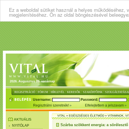
Ez a weboldal sütiket használ a helyes működéséhez, v
megjelenítéséhez. Ön az oldal böngészésével beleegye
2026. Augusztus 09. vasárnap
:
:
:
:
:
REGISZTRÁCIÓ
FÓRUM
HÍRLEVÉL
KERESŐK
SZAKÉRTŐINK
SZOLGÁLTATÁSA
Username:
Password:
Regisztrálni szeretnék!
Elfelejtettem a jelszavam
VITAL
»
EGÉSZSÉGES ÉLETMÓD
»
VITAMINOK, V
AKTUÁLIS
Szárba szökkent energia: a sörélesztő
NYITÓLAP