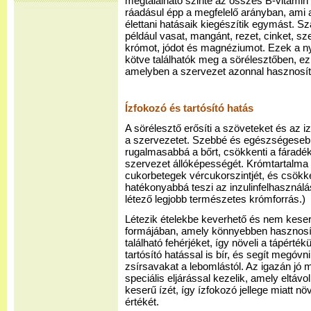
megtalálható szinte az összes B-vitamin 
ráadásul épp a megfelelő arányban, ami 
élettani hatásaik kiegészítik egymást. 
például vasat, mangánt, rezet, cinket, sze
krómot, jódot és magnéziumot. Ezek a
kötve találhatók meg a sörélesztőben, e
amelyben a szervezet azonnal hasznosíta
Ízfokozó és tartósító hatás
A sörélesztő erősíti a szöveteket és az iz
a szervezetet. Szebbé és egészségesebbé
rugalmasabbá a bőrt, csökkenti a fáradé
szervezet állóképességét. Krómtartalma se
cukorbetegek vércukorszintjét, és csökke
hatékonyabbá teszi az inzulinfelhasználás
létező legjobb természetes krómforrás.)
Létezik ételekbe keverhető és nem keser
formájában, amely könnyebben hasznosít
található fehérjéket, így növeli a tápérté
tartósító hatással is bír, és segít megóv
zsírsavakat a lebomlástól. Az igazán jó
speciális eljárással kezelik, amely eltávol
keserű ízét, így ízfokozó jellege miatt növ
értékét.