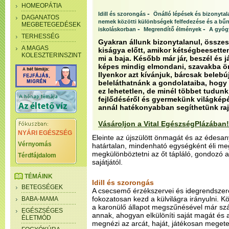
HOMEOPÁTIA
-
Idill és szorongás
Önálló lépések és bizonyta
DAGANATOS
nemek közötti különbségek felfedezése és a bű
MEGBETEGEDÉSEK
-
-
iskoláskorban
Megrendítő élmények
A gyógy
TERHESSÉG
Gyakran állunk bizonytalanul, össze
A MAGAS
kiságya előtt, amikor kétségbeesetten
KOLESZTERINSZINT
mi a baja. Később már jár, beszél és 
képes mindig elmondani, szavakba ön
Ilyenkor azt kívánjuk, bárcsak beleb
beleláthatnánk a gondolataiba, hogy 
ez lehetetlen, de minél többet tudunk
fejlődéséről és gyermekünk világkép
annál hatékonyabban segíthetünk raj
Vásároljon a Vital EgészségPlázában!
NYÁRI EGÉSZSÉG
Eleinte az újszülött önmagát és az édesany
Vérnyomás
határtalan, mindenható egységként éli m
megkülönböztetni az őt tápláló, gondozó an
Térdfájdalom
sajátjától.
TÉMÁINK
Idill és szorongás
BETEGSÉGEK
A csecsemő érzékszervei és idegrendszere
fokozatosan kezd a külvilágra irányulni. K
BABA-MAMA
a karonülő állapot megszűnésével már szá
EGÉSZSÉGES
annak, ahogyan elkülöníti saját magát és 
ÉLETMÓD
megnézi az arcát, haját, játékosan megete