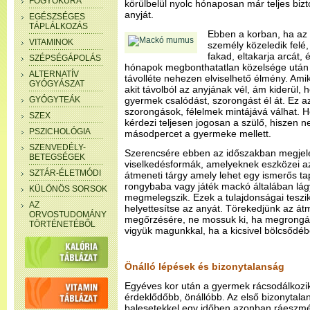
FOGYÓKÚRA
körülbelül nyolc hónaposan már teljes bi
anyját.
EGÉSZSÉGES
TÁPLÁLKOZÁS
Ebben a korban, ha az 
VITAMINOK
személy közeledik felé
fakad, eltakarja arcát,
SZÉPSÉGÁPOLÁS
hónapok megbonthatatlan közelsége után
ALTERNATÍV
távolléte nehezen elviselhető élmény. Amik
GYÓGYÁSZAT
akit távolból az anyjának vél, ám kiderül, h
GYÓGYTEÁK
gyermek csalódást, szorongást él át. Ez 
szorongások, félelmek mintájává válhat. 
SZEX
kérdezi teljesen jogosan a szülő, hiszen 
PSZICHOLÓGIA
másodpercet a gyermeke mellett.
SZENVEDÉLY-
Szerencsére ebben az időszakban megje
BETEGSÉGEK
viselkedésformák, amelyeknek eszközei az
SZTÁR-ÉLETMÓDI
átmeneti tárgy amely lehet egy ismerős tapi
rongybaba vagy játék mackó általában lágy,
KÜLÖNÖS SORSOK
megmelegszik. Ezek a tulajdonságai teszik
AZ
helyettesítse az anyát. Törekedjünk az át
ORVOSTUDOMÁNY
megőrzésére, ne mossuk ki, ha megrongálód
TÖRTÉNETÉBŐL
vigyük magunkkal, ha a kicsivel bölcsőd
Önálló lépések és bizonytalanság
Egyéves kor után a gyermek rácsodálkozik
érdeklődőbb, önállóbb. Az első bizonytala
balesetekkel egy időben azonban ráeszmé