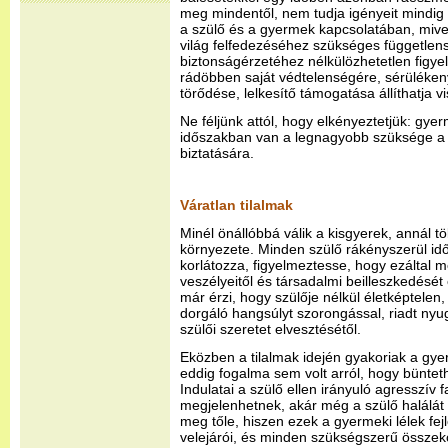
meg mindentől, nem tudja igényeit mindig 
a szülő és a gyermek kapcsolatában, mivel
világ felfedezéséhez szükséges független
biztonságérzetéhez nélkülözhetetlen figye
rádöbben saját védtelenségére, sérülékeny
törődése, lelkesítő támogatása állíthatja v
Ne féljünk attól, hogy elkényeztetjük: gy
időszakban van a legnagyobb szüksége a 
biztatására.
Váratlan tilalmak
Minél önállóbbá válik a kisgyerek, annál tö
környezete. Minden szülő rákényszerül id
korlátozza, figyelmeztesse, hogy ezáltal 
veszélyeitől és társadalmi beilleszkedését 
már érzi, hogy szülője nélkül életképtelen
dorgáló hangsúlyt szorongással, riadt nyug
szülői szeretet elvesztésétől.
Eközben a tilalmak idején gyakoriak a gye
eddig fogalma sem volt arról, hogy büntet
Indulatai a szülő ellen irányuló agresszív 
megjelenhetnek, akár még a szülő halálát i
meg tőle, hiszen ezek a gyermeki lélek f
velejárói, és minden szükségszerű összek