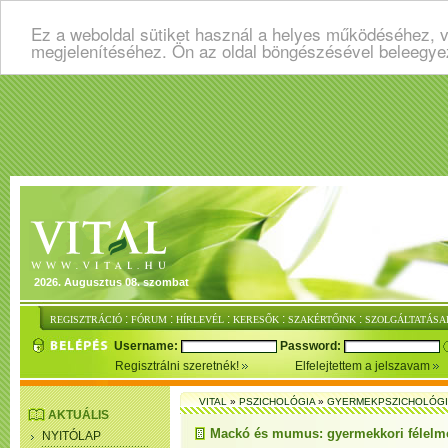
Ez a weboldal sütiket használ a helyes működéséhez, v
megjelenítéséhez. Ön az oldal böngészésével beleegye
2026. Augusztus 08. szombat
:
:
:
:
:
REGISZTRÁCIÓ
FÓRUM
HÍRLEVÉL
KERESŐK
SZAKÉRTŐINK
SZOLGÁLTATÁSA
Username:
Password:
Regisztrálni szeretnék!
Elfelejtettem a jelszavam
VITAL
»
PSZICHOLÓGIA
»
GYERMEKPSZICHOLÓG
AKTUÁLIS
Mackó és mumus: gyermekkori félelm
NYITÓLAP