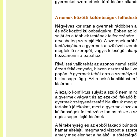
gyermeket szeretetünk, törődésünk álland
A nemek közötti különbségek felfedezé
Négyéves kor után a gyermek rádöbben a fiú
és nők közötti különbségekre. Ebben az i
saját és a többiek testének felfedezésére i
orvosbeteg szerepjáték). A szerepek prób
fantáziájában a gyermek a szülővel szemb
megfelelő szerepét, vagyis feleségül akar
hozzámenni a papához.
Riválissá válik tehát az azonos nemű szül
érzett féltékenység, hiszen osztozni kell
papán. A gyermek tehát arra a személyre fé
biztonsága függ. Ezt a belső konfliktust e
kísérheti.
A lezajló konfliktus súlyát a szülő nem mi
a gyermek vágyait és az ezekből fakadó b
gyermek szégyenérzetét! Ne tiltsuk meg 
tartalmú játékokat, mert a gyermeki szexu
különbségek felfedezése fontos része a s
egészséges fejlődésének.
A féltékenység és az ebből fakadó bűntuda
hamar elfelejti, megmarad viszont a szoro
amely megjelenhet a haláltól, a sötétségtő