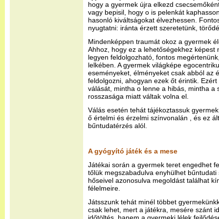
hogy a gyermek újra elkezd csecsemőként 
vagy bepisil, hogy o is pelenkát kaphasso
hasonló kiváltságokat élvezhessen. Fontos
nyugtatni: iránta érzett szeretetünk, törő
Mindenképpen traumát okoz a gyermek éle
Ahhoz, hogy ez a lehetőségekhez képest mi
legyen feldolgozható, fontos megértenünk, 
lelkében. A gyermek világképe egocentrikus
eseményeket, élményeket csak abból az ér
feldolgozni, ahogyan ezek őt érintik. Ezér
válását, mintha o lenne a hibás, mintha a
rosszasága miatt váltak volna el.
Válás esetén tehát tájékoztassuk gyermekü
ő értelmi és érzelmi színvonalán , és ez ál
bűntudatérzés alól.
A gyógyító játék és a mese
Játékai során a gyermek teret engedhet fe
tőlük megszabadulva enyhülhet bűntudati
hőseivel azonosulva megoldást találhat kín
félelmeire.
Játsszunk tehát minél többet gyermekünkk
csak lehet, mert a játékra, mesére szánt 
időtöltés, hanem a gyermeki lélek fejlődés