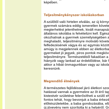
képében.
Teljesítménykényszer iskoláskorban
A szülőtől való hirtelen elválás, az új körn
gyermek számára eddig ismeretlen követe
megterhelést jelenthetnek, kivált manaps
általános iskolába is felvételizni kell. Egés
okozhatnak a gyermek személyiségében az é
meghaladó, teljesítményre motiváló követe
felfedezésének vágya és az egymás közöt
amúgy is megjelennek ebben az életkorba
gyermeket jó jegyek, piros pontok megköv
teljesítményre. Természetéből fakadóan a
hiányzik vagy lankad az érdeklődése, bár 
akkor a hibát önmagunkban vagy az iskola
keresnünk.
Megrendítő élmények
A természetes fejlődéssel járó életkori sz
hatással vannak a gyermekre az őt érő ta
kistestvér születése felerősítheti a szülő e
fontos tehát, hogy bevonjuk a baba érkez
előkészületekbe, a baba gondozásába, ellá
új jövevény nem szorította ki a helyéről. 