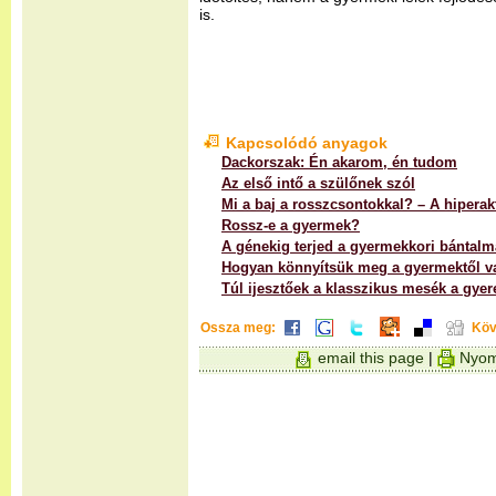
is.
Kapcsolódó anyagok
Dackorszak: Én akarom, én tudom
Az első intő a szülőnek szól
Mi a baj a rosszcsontokkal? – A hiperakt
Rossz-e a gyermek?
A génekig terjed a gyermekkori bántalm
Hogyan könnyítsük meg a gyermektől va
Túl ijesztőek a klasszikus mesék a gye
Ossza meg:
Köv
email this page
|
Nyom