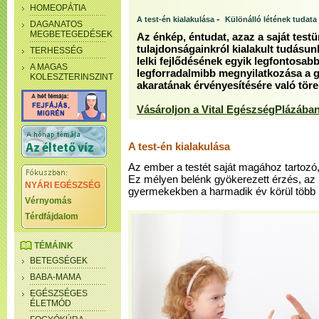
HOMEOPÁTIA
-
A test-én kialakulása
Különálló létének tudata
DAGANATOS
MEGBETEGEDÉSEK
Az énkép, éntudat, azaz a saját testü
tulajdonságainkról kialakult tudásun
TERHESSÉG
lelki fejlődésének egyik legfontosab
A MAGAS
legforradalmibb megnyilatkozása a 
KOLESZTERINSZINT
akaratának érvényesítésére való töre
Vásároljon a Vital EgészségPlázában
A test-én kialakulása
Az ember a testét saját magához tartozó
Ez mélyen belénk gyökerezett érzés, az 
NYÁRI EGÉSZSÉG
gyermekekben a harmadik év körül több l
Vérnyomás
Térdfájdalom
TÉMÁINK
BETEGSÉGEK
BABA-MAMA
EGÉSZSÉGES
ÉLETMÓD