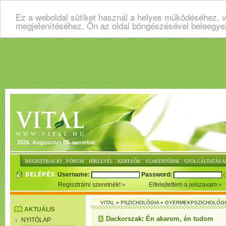
Ez a weboldal sütiket használ a helyes működéséhez, v
megjelenítéséhez. Ön az oldal böngészésével beleegye
2026. Augusztus 08. szombat
:
:
:
:
:
REGISZTRÁCIÓ
FÓRUM
HÍRLEVÉL
KERESŐK
SZAKÉRTŐINK
SZOLGÁLTATÁSA
Username:
Password:
Regisztrálni szeretnék!
Elfelejtettem a jelszavam
VITAL
»
PSZICHOLÓGIA
»
GYERMEKPSZICHOLÓG
AKTUÁLIS
Dackorszak: Én akarom, én tudom
NYITÓLAP