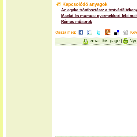
Kapcsolódó anyagok
Az egyke trónfosztása: a testvérféltéke
Mackó és mumus: gyermekkori félelme
Rémes műsorok
Ossza meg:
Köv
email this page
|
Nyo