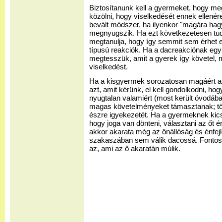
Biztosítanunk kell a gyermeket, hogy meg
közölni, hogy viselkedését ennek ellenér
bevált módszer, ha ilyenkor "magára hagy
megnyugszik. Ha ezt következetesen tud
megtanulja, hogy így semmit sem érhet 
típusú reakciók. Ha a dacreakciónak eg
megtesszük, amit a gyerek így követel, 
viselkedést.
Ha a kisgyermek sorozatosan magáért az
azt, amit kérünk, el kell gondolkodni, hog
nyugtalan valamiért (most került óvodába, 
magas követelményeket támasztanak; tö
észre igyekezetét. Ha a gyermeknek kicsi
hogy joga van dönteni, választani az őt 
akkor akarata még az önállóság és énfej
szakaszában sem válik dacossá. Fontos,
az, ami az ő akaratán múlik.