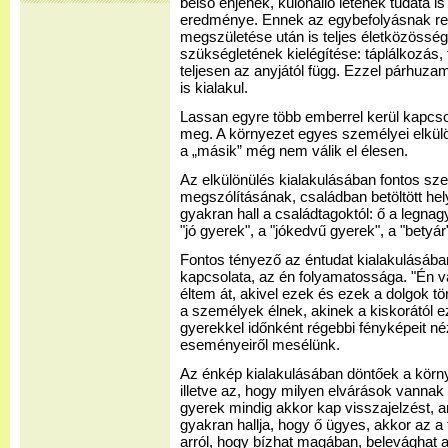
belső énjének, különálló létének tudata is
eredménye. Ennek az egybefolyásnak reá
megszületése után is teljes életközössé
szükségletének kielégítése: táplálkozás, 
teljesen az anyjától függ. Ezzel párhuz
is kialakul.
Lassan egyre több emberrel kerül kapcso
meg. A környezet egyes személyei elkülö
a „másik” még nem válik el élesen.
Az elkülönülés kialakulásában fontos sz
megszólításának, családban betöltött he
gyakran hall a családtagoktól: ő a legna
"jó gyerek", a "jókedvű gyerek", a "betyár
Fontos tényező az éntudat kialakulásába
kapcsolata, az én folyamatossága. "Én
éltem át, akivel ezek és ezek a dolgok tö
a személyek élnek, akinek a kiskorától ez
gyerekkel időnként régebbi fényképeit né
eseményeiről mesélünk.
Az énkép kialakulásában döntőek a körny
illetve az, hogy milyen elvárások vanna
gyerek mindig akkor kap visszajelzést, am
gyakran hallja, hogy ő ügyes, akkor az a
arról, hogy bízhat magában, belevághat 