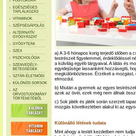
FOGYÓKÚRA
EGÉSZSÉGES
TÁPLÁLKOZÁS
VITAMINOK
SZÉPSÉGÁPOLÁS
ALTERNATÍV
GYÓGYÁSZAT
GYÓGYTEÁK
SZEX
a) A 3-6 hónapos korig terjedő időben a 
PSZICHOLÓGIA
testrészeit figyelemmel, érdeklődéssel né
a külvilág egyéb tárgyaival. A látás és 
SZENVEDÉLY-
egyidejűsége lassanként hozzásegíti, hog
BETEGSÉGEK
megkülönböztesse. Érzékeli a mozgást, é
SZTÁR-ÉLETMÓDI
elmozdul.
KÜLÖNÖS SORSOK
b) Miután a gyermek az egyes testrészeke
AZ
azok az övéi, ezek még nem állnak össz
ORVOSTUDOMÁNY
TÖRTÉNETÉBŐL
c) Sok játék és játék során szerzett tapasz
mozgás következtében alakul ki az egysé
Különálló létének tudata
Mint ahogy a testét kezdetben nem tudja e