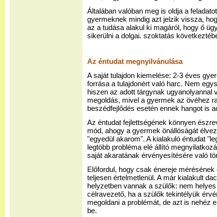
Általában valóban meg is oldja a feladat
gyermeknek mindig azt jelzik vissza, hog
az a tudása alakul ki magáról, hogy ő üg
sikerülni a dolgai. szoktatás következtéb
Az éntudat megnyilvánulása
A saját tulajdon kiemelése: 2-3 éves gyer
forrása a tulajdonért való harc. Nem egys
hiszen az adott tárgynak ugyanolyannal 
megoldás, mivel a gyermek az övéhez ra
beszédfejlődés esetén ennek hangot is a
Az éntudat fejlettségének könnyen észr
mód, ahogy a gyermek önállóságát élvezi 
"egyedül akarom". A kialakuló éntudat "leg
legtöbb probléma elé állító megnyilatko
saját akaratának érvényesítésére való tö
Előfordul, hogy csak énereje mérésének 
teljesen értelmetlenül. A már kialakult 
helyzetben vannak a szülők: nem helyes 
célravezető, ha a szülők tekintélyük érv
megoldani a problémát, de azt is nehéz 
be.