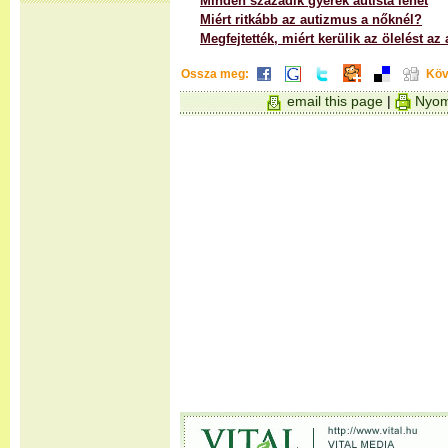
Minden századik gyerek autista lehet
Miért ritkább az autizmus a nőknél?
Megfejtették, miért kerülik az ölelést az 
Ossza meg:
Köv
email this page
|
Nyom