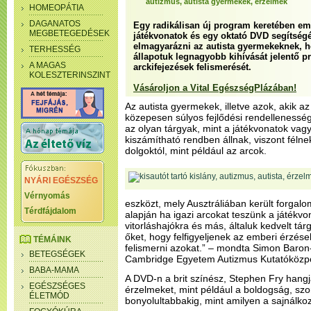
autizmus, autista gyermekek, érzelmek
HOMEOPÁTIA
DAGANATOS
Egy radikálisan új program keretében embe
MEGBETEGEDÉSEK
játékvonatok és egy oktató DVD segítség
elmagyarázni az autista gyermekeknek, h
TERHESSÉG
állapotuk legnagyobb kihívását jelentő p
A MAGAS
arckifejezések felismerését.
KOLESZTERINSZINT
Vásároljon a Vital EgészségPlázában!
Az autista gyermekek, illetve azok, akik 
közepesen súlyos fejlődési rendellenessé
az olyan tárgyak, mint a játékvonatok va
kiszámítható rendben állnak, viszont fél
dolgoktól, mint például az arcok.
NYÁRI EGÉSZSÉG
Vérnyomás
eszközt, mely Ausztráliában került forgal
Térdfájdalom
alapján ha igazi arcokat teszünk a játékvo
vitorláshajókra és más, általuk kedvelt tár
őket, hogy felfigyeljenek az emberi érzés
TÉMÁINK
felismerni azokat.” – mondta Simon Baron
BETEGSÉGEK
Cambridge Egyetem Autizmus Kutatóközpo
BABA-MAMA
A DVD-n a brit színész, Stephen Fry han
EGÉSZSÉGES
érzelmeket, mint például a boldogság, sz
ÉLETMÓD
bonyolultabbakig, mint amilyen a sajnálkoz