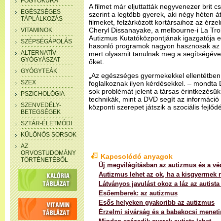
FOGYÓKÚRA
A filmet már eljuttatták negyvenezer brit
EGÉSZSÉGES
szerint a legtöbb gyerek, aki négy héten á
TÁPLÁLKOZÁS
filmeket, felzárkózott kortársaihoz az érze
Cheryl Dissanayake, a melbourne-i La Tr
VITAMINOK
Autizmus Kutatóközpontjának igazgatója 
SZÉPSÉGÁPOLÁS
hasonló programok nagyon hasznosak az 
ALTERNATÍV
mert olyasmit tanulnak meg a segítségével
GYÓGYÁSZAT
őket.
GYÓGYTEÁK
„Az egészséges gyermekekkel ellentétben 
SZEX
foglalkoznak ilyen kérdésekkel. – mondta
sok problémát jelent a társas érintkezésük
PSZICHOLÓGIA
technikák, mint a DVD segít az információ
SZENVEDÉLY-
központi szerepet játszik a szociális fejlő
BETEGSÉGEK
SZTÁR-ÉLETMÓDI
KÜLÖNÖS SORSOK
AZ
ORVOSTUDOMÁNY
Kapcsolódó anyagok
TÖRTÉNETÉBŐL
Új megvilágításban az autizmus és a vé
Autizmus lehet az ok, ha a kisgyermek 
Látványos javulást okoz a láz az autist
Esőemberek: az autizmus
Esős helyeken gyakoribb az autizmus
Érzelmi sivárság és a babakocsi meneti