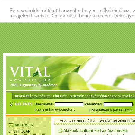
Ez a weboldal sütiket használ a helyes működéséhez, v
megjelenítéséhez. Ön az oldal böngészésével beleegye
2026. Augusztus 09. vasárnap
:
:
:
:
:
REGISZTRÁCIÓ
FÓRUM
HÍRLEVÉL
KERESŐK
SZAKÉRTŐINK
SZOLGÁLTATÁSA
Username:
Password:
Regisztrálni szeretnék!
Elfelejtettem a jelszavam
VITAL
»
PSZICHOLÓGIA
»
GYERMEKPSZICHOLÓG
AKTUÁLIS
Akiknek tanítani kell az érzelmeket
NYITÓLAP