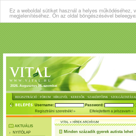
Ez a weboldal sütiket használ a helyes működéséhez, v
megjelenítéséhez. Ön az oldal böngészésével beleegye
2026. Augusztus 08. szombat
:
:
:
:
:
REGISZTRÁCIÓ
FÓRUM
HÍRLEVÉL
KERESŐK
SZAKÉRTŐINK
SZOLGÁLTATÁSA
Username:
Password:
Regisztrálni szeretnék!
Elfelejtettem a jelszavam
VITAL
»
HÍREK ARCHÍVUM
AKTUÁLIS
Minden századik gyerek autista lehet
NYITÓLAP