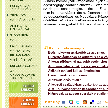
FOGYÓKÚRA
A másik kormányzati vizsgálatban nyolcév
egészségügyi adatait elemezték – ez a me
EGÉSZSÉGES
szerint pontosabb megközelítést ad. Ez a
TÁPLÁLKOZÁS
nem látott napvilágot, ám az újonnan pub
VITAMINOK
Betegségellenőrzési és Megelőzési Közpon
döntöttek, közzéteszik előzetes eredményei
SZÉPSÉGÁPOLÁS
felmérés is nagyjából 1:100 arányt mutat az
ALTERNATÍV
GYÓGYÁSZAT
GYÓGYTEÁK
SZEX
PSZICHOLÓGIA
Kapcsolódó anyagok
SZENVEDÉLY-
Esős helyeken gyakoribb az autizmus
BETEGSÉGEK
Új megvilágításban az autizmus és a vé
SZTÁR-ÉLETMÓDI
A koraszülötteknél nagyobb esély lehet
KÜLÖNÖS SORSOK
Autizmus lehet az ok, ha a kisgyermek 
Akiknek tanítani kell az érzelmeket
AZ
ORVOSTUDOMÁNY
Esőemberek: az autizmus
TÖRTÉNETÉBŐL
Autizmus oltás miatt?
A képzett családokban gyakoribb az au
A szülői ivarsejtekben kezdődhet az au
Hiányosak az autista gyerekek vizuális 
Ossza meg:
Köv