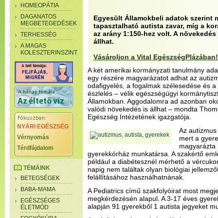
HOMEOPÁTIA
DAGANATOS
Egyesült Államokbeli adatok szerint
MEGBETEGEDÉSEK
tapasztalható autista zavar, míg a ko
az arány 1:150-hez volt. A növekedés
TERHESSÉG
állhat.
A MAGAS
KOLESZTERINSZINT
Vásároljon a Vital EgészségPlázában!
A két amerikai kormányzati tanulmány adat
egy részére magyarázatot adhat az autizm
odafigyelés, a fogalmak szélesedése és a 
észlelés – vélik egészségügyi kormánytisz
Államokban. Aggodalomra ad azonban oko
valódi növekedés is állhat – mondta Thoma
Egészség Intézetének igazgatója.
NYÁRI EGÉSZSÉG
Az autizmus
Vérnyomás
mert a gyere
magyarázta S
Térdfájdalom
gyerekkórház munkatársa. A szakértő emlé
például a diabétesznél mérhető a vércukor
TÉMÁINK
napig nem találtak olyan biológiai jellemző
felállításához használhatnának.
BETEGSÉGEK
BABA-MAMA
A Pediatrics című szakfolyóirat most megj
megkérdezésén alapul. A 3-17 éves gyere
EGÉSZSÉGES
alapján 91 gyerekből 1 autista jegyeket mu
ÉLETMÓD