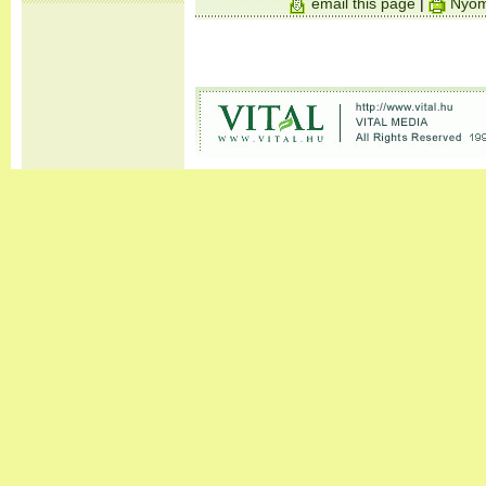
email this page
|
Nyom