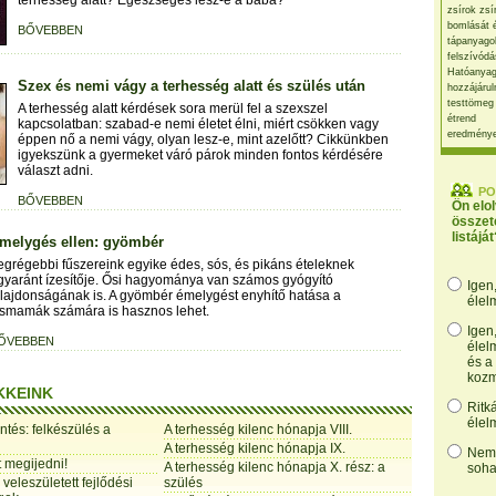
terhesség alatt? Egészséges lesz-e a baba?
zsírok zsí
bomlását 
BŐVEBBEN
tápanyago
felszívódá
Hatóanyag
Szex és nemi vágy a terhesség alatt és szülés után
hozzájárul
testtömeg
A terhesség alatt kérdések sora merül fel a szexszel
étrend
kapcsolatban: szabad-e nemi életet élni, miért csökken vagy
eredmény
éppen nő a nemi vágy, olyan lesz-e, mint azelőtt? Cikkünkben
igyekszünk a gyermeket váró párok minden fontos kérdésére
választ adni.
PO
BŐVEBBEN
Ön elo
összet
listáját
melygés ellen: gyömbér
egrégebbi fűszereink egyike édes, sós, és pikáns ételeknek
gyaránt ízesítője. Ősi hagyománya van számos gyógyító
Igen
ulajdonságának is. A gyömbér émelygést enyhítő hatása a
élel
ismamák számára is hasznos lehet.
Igen
ŐVEBBEN
élel
és a
kozm
KKEINK
Ritk
élel
ntés: felkészülés a
A terhesség kilenc hónapja VIII.
A terhesség kilenc hónapja IX.
Nem,
t megijedni!
A terhesség kilenc hónapja X. rész: a
soha
veleszületett fejlődési
szülés