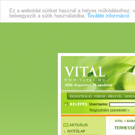
Ez a weboldal sütiket használ a helyes működéséhez, 
beleegyezik a sütik használatába.
További információ
2026. Augusztus 09. vasárnap
:
:
:
REGISZTRÁCIÓ
FÓRUM
HÍRLEVÉL
KERES
Username:
Regisztrálni szeretnék!
VITAL
»
BABA
AKTUÁLIS
TERHESS
NYITÓLAP