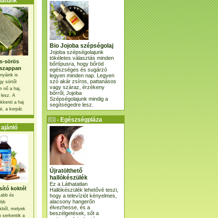
atunk
Bio Jojoba szépségolaj
Jojoba szépségolajunk
tökéletes választás minden
s-sörös
bőrtípusra, hogy bőröd
szappan
egészséges és sugárzó
legyen minden nap. Legyen
nyáink is
szó akár zsíros, pattanásos
gy sörtől
vagy száraz, érzékeny
 nő a haj,
bőrről, Jojoba
 lesz. A
Szépségolajunk mindig a
kkenti a haj
segítségedre lesz.
t, a korpát.
- Egészségpláza
ajánlatunk -
ajánló
Újratölthető
hallókészülék
Ez a Láthatatlan
ító koktél
Hallókészülék lehetővé teszi,
hogy a televíziót kényelmes,
osabb és
alacsony hangerőn
ebb
élvezhesse, és a
kből, melyek
beszélgetések, sőt a
 serkentik a