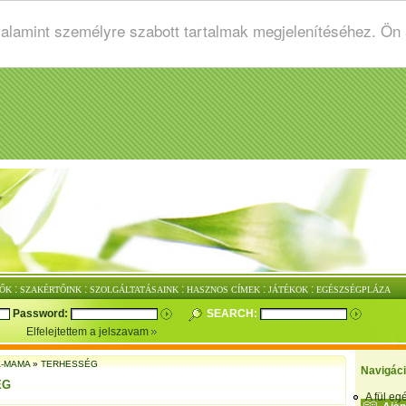
valamint személyre szabott tartalmak megjelenítéséhez. Ön
:
:
:
:
:
ŐK
SZAKÉRTŐINK
SZOLGÁLTATÁSAINK
HASZNOS CÍMEK
JÁTÉKOK
EGÉSZSÉGPLÁZA
Password:
SEARCH:
Elfelejtettem a jelszavam
-MAMA
»
TERHESSÉG
Navigác
ÉG
A fül e