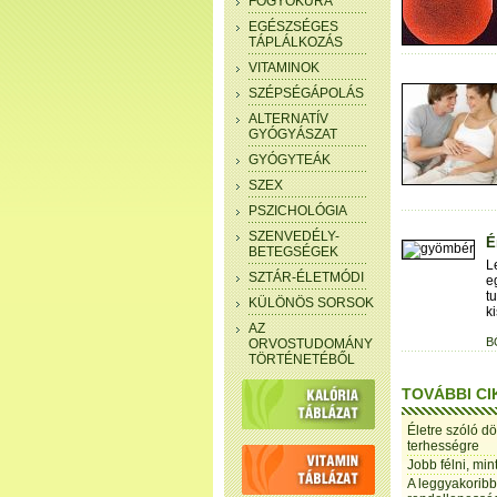
FOGYÓKÚRA
EGÉSZSÉGES
TÁPLÁLKOZÁS
VITAMINOK
SZÉPSÉGÁPOLÁS
ALTERNATÍV
GYÓGYÁSZAT
GYÓGYTEÁK
SZEX
PSZICHOLÓGIA
SZENVEDÉLY-
É
BETEGSÉGEK
L
SZTÁR-ÉLETMÓDI
e
t
KÜLÖNÖS SORSOK
k
AZ
B
ORVOSTUDOMÁNY
TÖRTÉNETÉBŐL
TOVÁBBI CI
Életre szóló dö
terhességre
Jobb félni, min
A leggyakoribb 