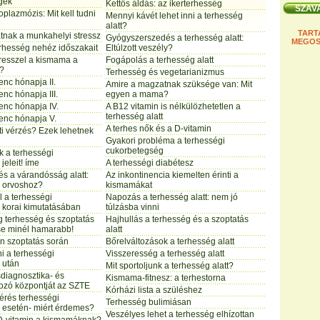
gek
Kettős áldás: az ikerterhesség
plazmózis: Mit kell tudni
Mennyi kávét lehet inni a terhesség
alatt?
TART
tnak a munkahelyi stressz
Gyógyszerszedés a terhesség alatt:
MEGOS
erhesség nehéz időszakait
Eltúlzott veszély?
stresszel a kismama a
Fogápolás a terhesség alatt
t?
Terhesség és vegetarianizmus
enc hónapja II.
Amire a magzatnak szüksége van: Mit
enc hónapja III.
egyen a mama?
lenc hónapja IV.
A B12 vitamin is nélkülözhetetlen a
terhesség alatt
lenc hónapja V.
A terhes nők és a D-vitamin
ti vérzés? Ezek lehetnek
Gyakori probléma a terhességi
cukorbetegség
k a terhességi
jeleit! íme
A terhességi diabétesz
 a várandósság alatt:
Az inkontinencia kiemelten érinti a
n orvoshoz?
kismamákat
el a terhességi
Napozás a terhesség alatt: nem jó
 korai kimutatásában
túlzásba vinni
 terhesség és szoptatás
Hajhullás a terhesség és a szoptatás
sse minél hamarabb!
alatt
on szoptatás során
Bőrelváltozások a terhesség alatt
lni a terhességi
Visszeresség a terhesség alatt
 után
Mit sportoljunk a terhesség alatt?
sdiagnosztika- és
Kismama-fitnesz: a terhestorna
zó központját az SZTE
Kórházi lista a szüléshez
érés terhességi
Terhesség bulimiásan
 esetén- miért érdemes?
Veszélyes lehet a terhesség elhízottan