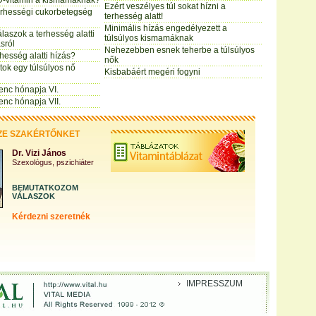
 D-vitamin a kismamáknak?
Ezért veszélyes túl sokat hízni a
 terhességi cukorbetegség
terhesség alatt!
Minimális hízás engedélyezett a
laszok a terhesség alatti
túlsúlyos kismamáknak
sról
Nehezebben esnek teherbe a túlsúlyos
rhesség alatti hízás?
nők
tok egy túlsúlyos nő
Kisbabáért megéri fogyni
lenc hónapja VI.
enc hónapja VII.
ZE SZAKÉRTŐNKET
Dr. Vizi János
Szexológus, pszichiáter
BEMUTATKOZOM
VÁLASZOK
Kérdezni szeretnék
IMPRESSZUM