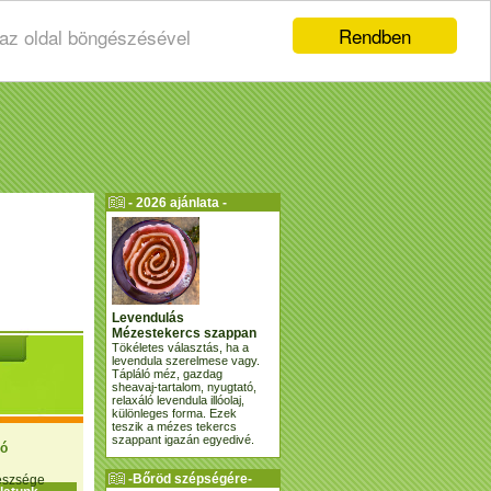
Rendben
 az oldal böngészésével
- 2026 ajánlata -
Levendulás
Mézestekercs szappan
Tökéletes választás, ha a
levendula szerelmese vagy.
Tápláló méz, gazdag
sheavaj-tartalom, nyugtató,
relaxáló levendula illóolaj,
különleges forma. Ezek
teszik a mézes tekercs
szappant igazán egyedivé.
ió
-Bőröd szépségére-
gészsége