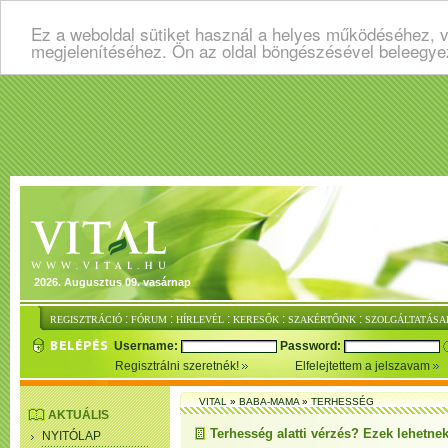
Ez a weboldal sütiket használ a helyes működéséhez, v
megjelenítéséhez. Ön az oldal böngészésével beleegye
2026. Augusztus 09. vasárnap
:
:
:
:
:
REGISZTRÁCIÓ
FÓRUM
HÍRLEVÉL
KERESŐK
SZAKÉRTŐINK
SZOLGÁLTATÁSA
Username:
Password:
Regisztrálni szeretnék!
Elfelejtettem a jelszavam
VITAL
»
BABA-MAMA
»
TERHESSÉG
AKTUÁLIS
Terhesség alatti vérzés? Ezek lehetnek
NYITÓLAP