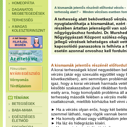
HOMEOPÁTIA
-
A kismamák jelentős részénél előfordul vérzés
DAGANATOS
-
terhesség alatt?
Minden vérzéses esetben font
MEGBETEGEDÉSEK
A terhesség alatt bekövetkező vérzés
TERHESSÉG
nyugtalaníthatja a kismamákat, ezért 
A MAGAS
részében ártatlan jelenségről van szó
KOLESZTERINSZINT
nőgyógyászhoz fordulni. Dr. Murshe
Nőgyógyászati Központ szülész-nőgy
jellegű vérzések lehetséges okait vet
kapcsolódó panaszokra is felhívta a 
esetén azonnal orvoshoz kell fordulni
A kismamák jelentős részénél előfordul
A korai terhességek közel negyedében be
NYÁRI EGÉSZSÉG
vérzés (akár egy szexuális együttlét vagy be
következtében), ami semmilyen problémát
Vérnyomás
igaz, hogy a korai vérzések harmada vetél
Térdfájdalom
későbbi szakaszaiban jóval ritkábban ford
esély arra, hogy komolyabb probléma áll a
terhesség második felében a vérzés mellé 
TÉMÁINK
csatlakoznak, mielőbb kórházba kell vinni 
BETEGSÉGEK
► Ha a vérzés olyan erős, hogy két betéte
BABA-MAMA
szemmel látható, nagy rögök vannak benn
EGÉSZSÉGES
► Ha komoly alhasi vagy vállfájdalom jele
ÉLETMÓD
► Ha láz és hidegrázás kíséri.