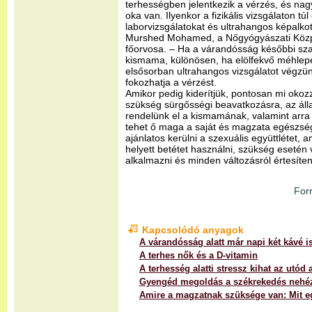
terhességben jelentkezik a vérzés, és nag
oka van. Ilyenkor a fizikális vizsgálaton tú
laborvizsgálatokat és ultrahangos képalkot
Murshed Mohamed, a Nőgyógyászati Közp
főorvosa. – Ha a várandósság későbbi sza
kismama, különösen, ha elölfekvő méhlepé
elsősorban ultrahangos vizsgálatot végzünk
fokozhatja a vérzést.
Amikor pedig kiderítjük, pontosan mi okozz
szükség sürgősségi beavatkozásra, az álla
rendelünk el a kismamának, valamint arra is
tehet ő maga a saját és magzata egészség
ajánlatos kerülni a szexuális együttlétet, 
helyett betétet használni, szükség esetén v
alkalmazni és minden változásról értesíten
For
Kapcsolódó anyagok
A várandósság alatt már napi két kávé i
A terhes nők és a D-vitamin
A terhesség alatti stressz kihat az utód
Gyengéd megoldás a székrekedés nehé
Amire a magzatnak szüksége van: Mit 