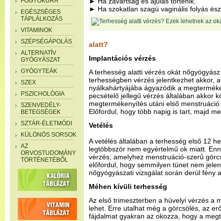
FOGYÓKÚRA
► Ha zavartság és ájulás történik.
► Ha szokatlan szagú vaginális folyás ész
EGÉSZSÉGES
TÁPLÁLKOZÁS
VITAMINOK
SZÉPSÉGÁPOLÁS
alatt?
ALTERNATÍV
Implantációs vérzés
GYÓGYÁSZAT
GYÓGYTEÁK
A terhesség alatti vérzés okát nőgyógyász 
terhességben vérzés jelentkezhet akkor, 
SZEX
nyálkahártyájába ágyazódik a megtermékeny
PSZICHOLÓGIA
pecsételő jellegű vérzés általában akkor k
megtermékenyítés utáni első menstruáció 
SZENVEDÉLY-
Előfordul, hogy több napig is tart, majd m
BETEGSÉGEK
SZTÁR-ÉLETMÓDI
Vetélés
KÜLÖNÖS SORSOK
A vetélés általában a terhesség első 12 h
AZ
legtöbbször nem egyértelmű ok miatt. Enne
ORVOSTUDOMÁNY
vérzés, amelyhez menstruáció-szerű görcs
TÖRTÉNETÉBŐL
előfordul, hogy semmilyen tünet nem jelen
nőgyógyászati vizsgálat során derül fény a
Méhen kívüli terhesség
Az első trimeszterben a hüvelyi vérzés a m
lehet. Erre utalhat még a görcsölés, az erő
fájdalmat gyakran az okozza, hogy a megt