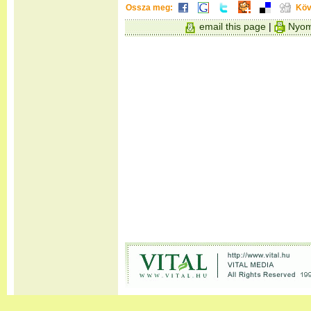
Ossza meg:
Köv
email this page
|
Nyom