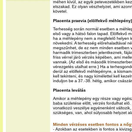
méhen kívül, az egyik petevezetékben kez
elszakad. Ez olyan vészhelyzet, ami azonn
követel.
Placenta praevia (elölfekvő méhlepény
Terhesség során normál esetben a méhl
első vagy a hátsó falon tapad. Elölfekvő 
ha a méhlepény nem a megfelelő helyen ke
növekedni. A terhesség előrehaladtával 
megszűnhet, de ez nem minden esetben van
harmadik trimeszterben jelentkeznek, fájáso
friss vérrel járó vérzés képében, ami mell
vannak. (Az első és második trimeszterbe
vérezgetés utalhat erre.) Ha a terhesgon
derül az elölfekvő méhlepényre, a kismamá
kell tekinteni, és nagy kímélettel kell kezel
induljon be a 37.-38. hétig, amikor császá
Placenta leválás
Amikor a méhlepény egy része vagy egésze
baba születése előtt, vérzés fordulhat el
vonatkozó veszélye egyénenként változik,
szükséges, van, ahol súlyosabb helyzet ala
Minden vérzéses esetben fontos a nőgy
- Azokban az esetekben is fontos a kivizsg