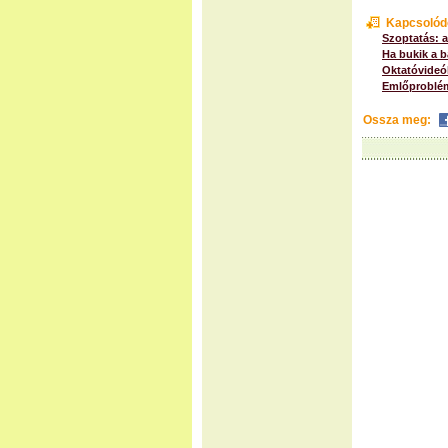
Kapcsolód
Szoptatás: 
Ha bukik a 
Oktatóvideó
Emlőproblém
Ossza meg: