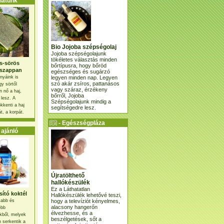
atunk
Bio Jojoba szépségolaj
Jojoba szépségolajunk
tökéletes választás minden
s-sörös
bőrtípusra, hogy bőröd
szappan
egészséges és sugárzó
legyen minden nap. Legyen
nyáink is
szó akár zsíros, pattanásos
gy sörtől
vagy száraz, érzékeny
 nő a haj,
bőrről, Jojoba
 lesz. A
Szépségolajunk mindig a
kkenti a haj
segítségedre lesz.
t, a korpát.
- Egészségpláza
ajánlatunk -
ajánló
Újratölthető
hallókészülék
Ez a Láthatatlan
ító koktél
Hallókészülék lehetővé teszi,
hogy a televíziót kényelmes,
osabb és
alacsony hangerőn
ebb
élvezhesse, és a
kből, melyek
beszélgetések, sőt a
 serkentik a