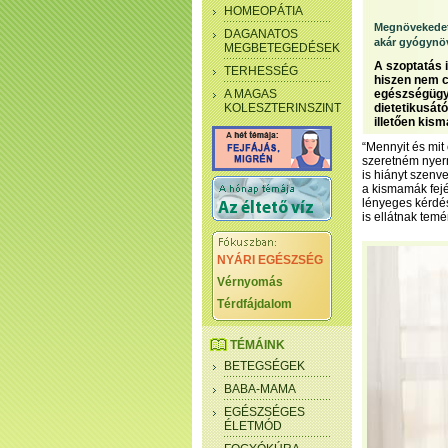
HOMEOPÁTIA
Megnövekedet
DAGANATOS
akár gyógynö
MEGBETEGEDÉSEK
A szoptatás 
TERHESSÉG
hiszen nem cs
A MAGAS
egészségügyi
KOLESZTERINSZINT
dietetikusátó
illetően kis
“Mennyit és mit
szeretném nyern
is hiányt szenv
a kismamák fejé
lényeges kérdés
is ellátnak tem
NYÁRI EGÉSZSÉG
Vérnyomás
Térdfájdalom
TÉMÁINK
BETEGSÉGEK
BABA-MAMA
EGÉSZSÉGES
ÉLETMÓD