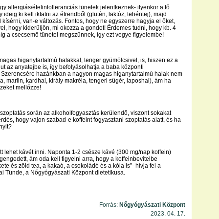
gy allergiás/ételintolleranciás tünetek jelentkeznek- ilyenkor a fő
 ideig ki kell iktatni az étrendből (glutén, laktóz, tehéntej), majd
 kísérni, van-e változás. Fontos, hogy ne egyszerre hagyja el őket,
, hogy kiderüljön, mi okozza a gondot! Érdemes tudni, hogy kb. 4
míg a csecsemő tünetei megszűnnek, így ezt vegye figyelembe!
 magas higanytartalmú halakkal, tenger gyümölcsivel, is, hiszen ez a
ut az anyatejbe is, így befolyásolhatja a baba központi
! Szerencsére hazánkban a nagyon magas higanytartalmú halak nem
, marlin, kardhal, király makréla, tengeri sügér, laposhal), ám ha
ezeket mellőzze!
zoptatás során az alkoholfogyasztás kerülendő, viszont sokakat
rdés, hogy vajon szabad-e koffeint fogyasztani szoptatás alatt, és ha
nyit?
att lehet kávét inni. Naponta 1-2 csésze kávé (300 mg/nap koffein)
engedett, ám oda kell figyelni arra, hogy a koffeinbevitelbe
ete és zöld tea, a kakaó, a csokoládé és a kóla is”- hívja fel a
ai Tünde, a Nőgyógyászati Központ dietetikusa.
Forrás:
Nőgyógyászati Központ
2023. 04. 17.