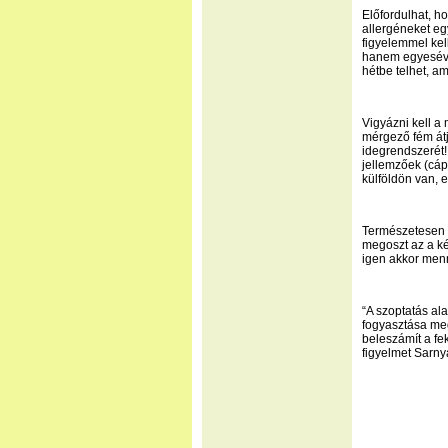
Előfordulhat, ho
allergéneket egy
figyelemmel kell
hanem egyesével
hétbe telhet, a
Vigyázni kell a
mérgező fém átj
idegrendszerét
jellemzőek (cápa
külföldön van, 
Természetesen s
megoszt az a ké
igen akkor men
“A szoptatás al
fogyasztása meg
beleszámít a fek
figyelmet Sarny