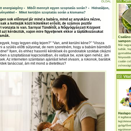
Ajánl
OLDAL
-
-
t energiaigény
Miből mennyit egyen szoptatás során?
Hidratáljon,
-
vényekkel
Miket kerüljön szoptatás során a kismama?
igen sok előnnyel jár mind a babára, mind az anyukára nézve,
ak a kettejük közti köteléket erősíti, de számos pozitív
 vonzata is van. Sarnyai Tündétől, a Nőgyógyászati Központ
l azt kérdeztük, vajon mire figyeljenek ekkor a táplálkozásukat
mamák.
Csaláno
sampon
 egyek, hogy legyen elég tejem?” “Van, amit kerülni kéne?” “Vissza
Már nagya
i a szülés előtti súlyomat, de nem szeretném, hogy a babám bármiből
tudták, ho
edne!” Ilyen, és ehhez hasonló kérdések és gondolatok szoktak cikázni
gyorsabban
ben a szoptatással kapcsolatban, és valljuk be, ezek igen nehéz, ám
fényesebb
ek. Az interneten számtalan ajánlást lehet olvasni, a rokonok, barátok
csalán csö
érdek tanáccsal, ám mit mond a dietetikus?
zsírosságá
Vital 
Haslapos
A legillat
legízletes
gyógyfűve
együttesen