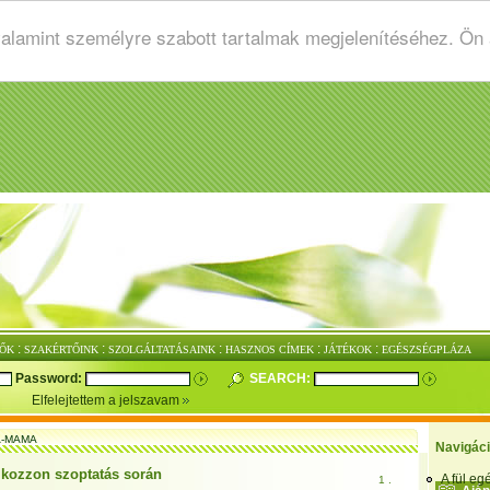
valamint személyre szabott tartalmak megjelenítéséhez. Ön
:
:
:
:
:
ŐK
SZAKÉRTŐINK
SZOLGÁLTATÁSAINK
HASZNOS CÍMEK
JÁTÉKOK
EGÉSZSÉGPLÁZA
Password:
SEARCH:
Elfelejtettem a jelszavam
A-MAMA
Navigác
álkozzon szoptatás során
A fül e
1 .