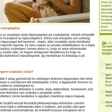
zsírok zsí
bomlását 
tápanyago
felszívódá
Hatóanyag
hozzájárul
testtömeg
étrend
 energiaigény
eredmény
or az anyatejjel olyan tápanyagokat ad a babájának, melyek elősegítik
és hozzájárul az egészségéhez. Ehhez sok energiára van szükség,
 tápanyagot kell bevinnie - elején, aktív szoptatás során körülbelül
PO
 kalóriát naponta. Ez nem csupán az anyatej előállításához és a baba
Ön elo
álásához szükséges, hanem ahhoz is, hogy az anya mihamarabb
összet
a szülés után, ne legyen túlságosan fáradékony és hogy ne
listáját
ála különböző hiányállapotok, így mentálisan és fizikailag is jól
Igen
élel
egyen szoptatás során?
Igen
élel
ább 5 adag gyümölcsöt és zöldséges érdemes fogyasztani (ide lehet
és a
sen a szendvicsre tett zöldségeket, a friss, a fagyasztott, konzerv és
kozm
csöket és zöldségeket is).
vább sovány fehérjére is (csirke, tojás, tejtermékek, hüvelyesek, hal).
Ritk
amm fehérjére van szükség a szoptatás során.
élel
lítetlen) zsírok bevitelére is ügyeljen (maréknyi olajos magvak,
Nem,
r lisztből készült finomított pékárukat teljes kiőrlésűre cserélni.
soha
lmuk miatt a székrekedés ellen is hatásos, ami szülés után igen
oblémát a kismamáknak, de emellett hosszan energiával lát el.