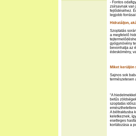
- Fontos odafig
zsírsavnak van 
fejlődéséhez. É
legjobb forrásai
Hidratáljon, a
Szoptatás során
a megfelelő hid
tejtermelődéshe
gyógynövény teá
bevonhatja az é
édeskömény, va
Miket kerüljön
Sajnos sok baba
természetesen a
“A hiedelmekkel
betűs zöldségek 
szoptatás idősz
emészthetetlene
A béltraktusba 
keletkeznek, íg
esetleges hasfá
korlátozása a pu