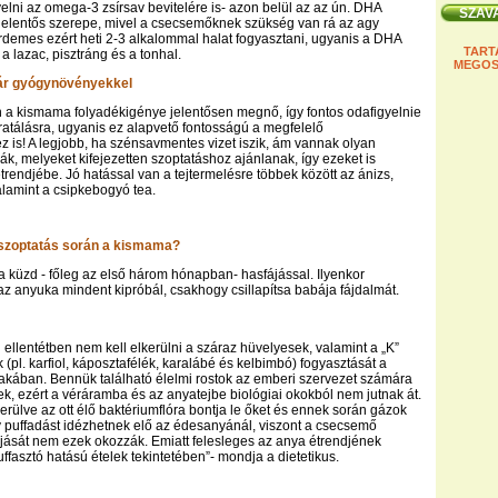
yelni az omega-3 zsírsav bevitelére is- azon belül az az ún. DHA
jelentős szerepe, mivel a csecsemőknek szükség van rá az agy
rdemes ezért heti 2-3 alkalommal halat fogyasztani, ugyanis a DHA
TART
 a lazac, pisztráng és a tonhal.
MEGOS
kár gyógynövényekkel
 a kismama folyadékigénye jelentősen megnő, így fontos odafigyelnie
ratálásra, ugyanis ez alapvető fontosságú a megfelelő
z is! A legjobb, ha szénsavmentes vizet iszik, ám vannak olyan
k, melyeket kifejezetten szoptatáshoz ajánlanak, így ezeket is
trendjébe. Jó hatással van a tejtermelésre többek között az ánizs,
lamint a csipkebogyó tea.
 szoptatás során a kismama?
 küzd - főleg az első három hónapban- hasfájással. Ilyenkor
z anyuka mindent kipróbál, csakhogy csillapítsa babája fájdalmát.
 ellentétben nem kell elkerülni a száraz hüvelyesek, valamint a „K”
(pl. karfiol, káposztafélék, karalábé és kelbimbó) fogyasztását a
akában. Bennük található élelmi rostok az emberi szervezet számára
k, ezért a véráramba és az anyatejbe biológiai okokból nem jutnak át.
kerülve az ott élő baktériumflóra bontja le őket és ennek során gázok
y puffadást idézhetnek elő az édesanyánál, viszont a csecsemő
jását nem ezek okozzák. Emiatt felesleges az anya étrendjének
ffasztó hatású ételek tekintetében”- mondja a dietetikus.