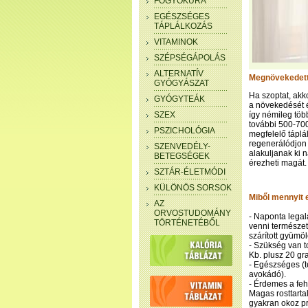
FOGYÓKÚRA
EGÉSZSÉGES
TÁPLÁLKOZÁS
VITAMINOK
SZÉPSÉGÁPOLÁS
ALTERNATÍV
Megnövekedett
GYÓGYÁSZAT
Ha szoptat, akk
GYÓGYTEÁK
a növekedését 
SZEX
így némileg több
további 500-700
PSZICHOLÓGIA
megfelelő tápl
regenerálódjon 
SZENVEDÉLY-
alakuljanak ki n
BETEGSÉGEK
érezheti magát.
SZTÁR-ÉLETMÓDI
KÜLÖNÖS SORSOK
Miből mennyit 
AZ
ORVOSTUDOMÁNY
- Naponta legal
TÖRTÉNETÉBŐL
venni természete
szárított gyümöl
- Szükség van to
Kb. plusz 20 gr
- Egészséges (te
avokádó).
- Érdemes a fehé
Magas rosttarta
gyakran okoz pr