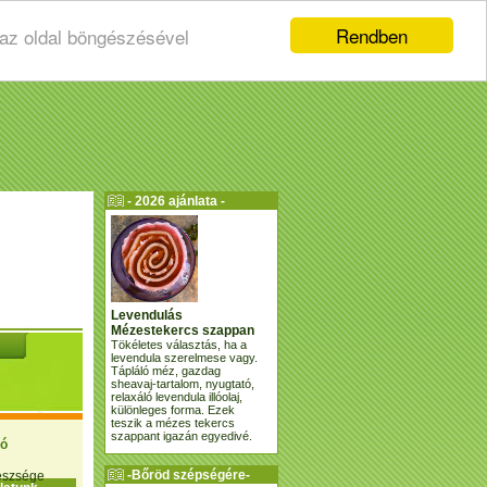
Rendben
 az oldal böngészésével
- 2026 ajánlata -
Levendulás
Mézestekercs szappan
Tökéletes választás, ha a
levendula szerelmese vagy.
Tápláló méz, gazdag
sheavaj-tartalom, nyugtató,
relaxáló levendula illóolaj,
különleges forma. Ezek
teszik a mézes tekercs
szappant igazán egyedivé.
ió
-Bőröd szépségére-
gészsége