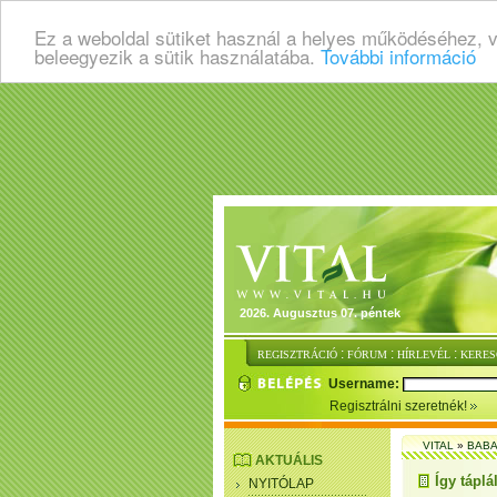
Ez a weboldal sütiket használ a helyes működéséhez, 
beleegyezik a sütik használatába.
További információ
2026. Augusztus 07. péntek
:
:
:
REGISZTRÁCIÓ
FÓRUM
HÍRLEVÉL
KERES
Username:
Regisztrálni szeretnék!
VITAL
»
BAB
AKTUÁLIS
Így tápl
NYITÓLAP