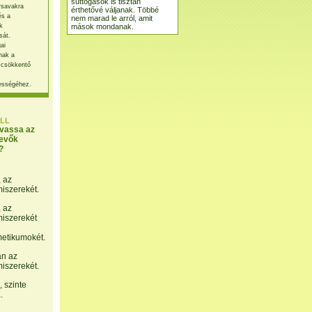
suttogások is tisztán
rsavakra
érthetővé váljanak. Többé
és a
nem marad le arról, amit
mások mondanak.
k
sát.
ai
nak a
 csökkentő
ességéhez.
LL
lvassa az
evők
?
, az
miszerekét.
, az
miszerekét
etikumokét.
án az
miszerekét.
 szinte
.