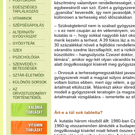
FOGYÓKÚRA
készítmény valamilyen rendellenességet, 
EGÉSZSÉGES
egybeesésről van szó. Ezért a gyógyszer
TÁPLÁLKOZÁS
„gyanúba” keveredik, így nem javasolják, 
különösen a terhesség első időszakában.
VITAMINOK
SZÉPSÉGÁPOLÁS
– Szükségtelenül nem is szabad gyógyszer
– s ez nem csupán az én véleményem, volt
ALTERNATÍV
kutatás is –, hogy sokkal nagyobb kárt ok
GYÓGYÁSZAT
merik kezelni a terhest. A 39 fokos láz 
GYÓGYTEÁK
30 százalékkal növeli a fejlődési rendell
várandós szedne lázcsillapítót, ezt a rizikó
SZEX
küszöbölni – hangsúlyozta Czeizel doktor, 
PSZICHOLÓGIA
témára”, amikor egy-két olyan várandós k
alatt öngyilkosságot kísérelt meg gyógysz
SZENVEDÉLY-
BETEGSÉGEK
– Orvosuk a terhességmegszakítást javas
SZTÁR-ÉLETMÓDI
gyógyszerek miatt a magzat súlyos ártal
voltam biztos ebben, mert úgy vélem, a gy
KÜLÖNÖS SORSOK
ártalmait eltúlozzák. Másrészt akkor ébre
AZ
modell a gyógyszerek teratogén (a magzato
ORVOSTUDOMÁNY
ártalmainak vizsgálatára – ismertette az 
TÖRTÉNETÉBŐL
Árt-e a túl sok tabletta?
A kutatás három részből állt: 1980-ban C
1960-ig visszamenően átnézték a budapes
öngyilkossági kísérlet miatt felvett összes n