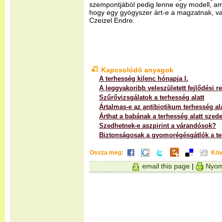
szempontjából pedig lenne egy modell, am
hogy egy gyógyszer árt-e a magzatnak, va
Czeizel Endre.
Kapcsolódó anyagok
A terhesség kilenc hónapja I.
A leggyakoribb veleszületett fejlődési 
Szűrővizsgálatok a terhesség alatt
Ártalmas-e az antibiotikum terhesség al
Árthat a babának a terhesség alatt szed
Szedhetnek-e aszpirint a várandósok?
Biztonságosak a gyomorégésgátlók a ter
Ossza meg:
Köv
email this page
|
Nyom