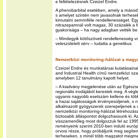
e feltételezésnek Czeizel Endre.
A phenobarbital esetében, amely a másodi
s amelyet szintén nem javasolnak terhese
kimutatni semmiféle rendellenességet. Eg
nitrazepamnál volt magas, 30 százalék a f
gyakorisága – ha nagy adagban vették b
– Mindegyik kötőszöveti rendellenesség vo
veleszületett sérv – tudatta a genetikus.
Nemzetközi monitoring-hálózat a magya
Czeizel Endre és munkatársai kutatásaina
and Industrial Health című nemzetközi sza
amelyben 12 tanulmány kapott helyet.
– A kiadvány megjelenése után az Egészsé
regionális irodájából kerestek meg. A vég
ugyanis nagyobb esetszám kellene és töb
a hazai sajátosságok érvényesüljenek, s
alkalmazott gyógyszerek szerepeljenek a v
nemzetközi monitoring-hálózat létrehozás
biztosabb álláspontot dolgozhassunk ki. 
visszamenőleg most dolgozzuk fel az 1995
reményeink szerint 2010-ben induló európ
orvosi része, hogy próbáljunk meg segíten
terheseken, s minél több magzatot megme