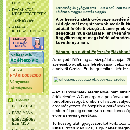
HOMEOPÁTIA
-
Terhesség és gyógyszerek
Árt-e a túl sok tabl
DAGANATOS
hálózat a magyar kutatás alapján
MEGBETEGEDÉSEK
A terhesség alatti gyógyszerszedés á
TERHESSÉG
eddigieknél megbízhatóbb modellt kín
A MAGAS
adatait felölelő vizsgálat, amelynek 
KOLESZTERINSZINT
genetikus munkatársai kilencvenháro
öngyilkosságot megkísérlő várandós
követte nyomon.
Vásároljon a Vital EgészségPlázában!
Az egyedülálló magyar vizsgálat alapján 
szélesebb adatbázis létrehozását célzó eu
amelyről Czeizel Endre genetikust kérdezt
NYÁRI EGÉSZSÉG
Vérnyomás
Térdfájdalom
– Az állatkísérletek eredményei nem alka
értékelésére. A Contergan a patkányoknál
TÉMÁINK
rendellenességet, embernél viszont súlyo
eredményezett. Az Aszpirin a patkányoknál 
BETEGSÉGEK
embernél pedig semmilyen rendellenesség
BABA-MAMA
előre a neves genetikus.
EGÉSZSÉGES
Terhesség alatt gyógyszereket korlátozott
ÉLETMÓD
klinikai dózis igen kicsi, s így nehéz meg