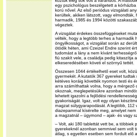
köztük elég sok volt a várandós. A másod
egy pszichológus beszélgetett a kórházba 
korú nővel. Az első periódus vizsgálati a
kerültek, akiken látszott, vagy elmondták,
harmadik, 1985 és 1994 közötti szakaszába
végeztek.
A vizsgálat érdekes összefüggéseket muta
vélték, hogy a legtöbb terhes a harmadik
öngyilkosságot, a vizsgálat során az derül
ötödik héten, ami Czeizel Endre szerint ér
tudomást a lány a nem kívánt terhességről,
fiú szakít vele, a családja pedig kitaszítja 
elkeseredésében követi el szörnyű tettét.
Összesen 1044 értékelhető eset volt, köz
gyermekét. A kutatók 367 gyereket tudtak 
kétéves koráig követték nyomon testi és ér
arra számíthattak volna, hogy a mérgező 
okoznak, meglepetésükre azonban mindö
lehetett igazolni a fejlődési rendellenes
gyakoriságát. Igaz, volt egy olyan készítm
magzat súlygyarapodását. A legtöbb, 112 
diazepammal kísérelte meg, amelyet nem 
a magzatnál – úgymond – ajak- és vagy s
– Volt, aki 180 tablettát vett be, a többie
gyerekeknél azonban semmivel sem volt t
átlag, s egyetlen esetben sem fordult elő