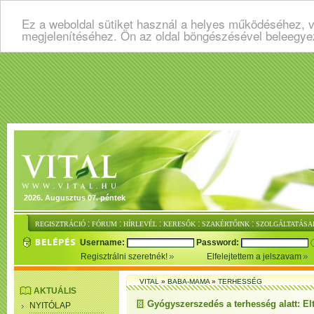
Ez a weboldal sütiket használ a helyes működéséhez, v
megjelenítéséhez. Ön az oldal böngészésével beleegye
2026. Augusztus 07. péntek
:
:
:
:
:
REGISZTRÁCIÓ
FÓRUM
HÍRLEVÉL
KERESŐK
SZAKÉRTŐINK
SZOLGÁLTATÁSA
Username:
Password:
Regisztrálni szeretnék!
Elfelejtettem a jelszavam
VITAL
»
BABA-MAMA
»
TERHESSÉG
AKTUÁLIS
Gyógyszerszedés a terhesség alatt: El
NYITÓLAP