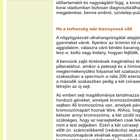
időtartamától és nagyságától függ, a kors
korai stádiumban biztosan diagnosztizálh
megjelenése, benne embrió, szívtelep-pul
Ha a terhesség már bizonyossá vált
A nőgyógyászati ultrahangvizsgálat alapján
gyermeket várok. Ilyenkor az örömön túl r
aggodalom, válaszra váró kérdés kavaro
lesz-e, kisfiú vagy kislány, hogyan fejlődi
A bennünk zajló történések megértéhez té
pillanatához, amikor a petesejt és a hímiva
megtermékenyülési folyamat két szakaszra
szakaszban a spermium a nála 200 ezersz
a második szakaszban pedig a két csíras
létrejön az új sejt.
Az emberi sejt magállománya tartalmazza 
hordozó géneket, amelyek kromoszómákb
sejtben 46 kromoszóma van, amelyek páro
kromoszómapárt hoznak létre. Ahhoz, hog
kétszer annyi kromoszóma, a két szülői iv
szükséges, hogy az ivarsejtekben csak f
mint a test sejtjeiben. Ezért a két csíras
előtt ún. számcsökkentő (redukciós) sejto
kromoszómapárok elválnak egymástól, a c