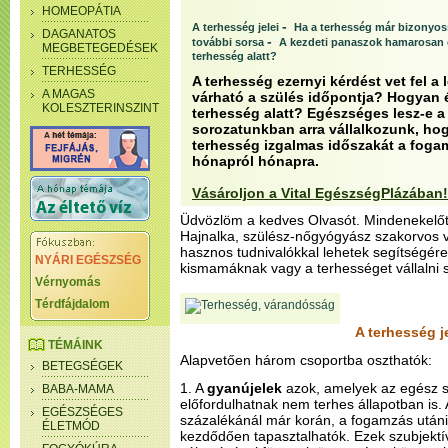
HOMEOPÁTIA
-
A terhesség jelei
Ha a terhesség már bizonyoss
DAGANATOS
-
további sorsa
A kezdeti panaszok hamarosan
MEGBETEGEDÉSEK
terhesség alatt?
TERHESSÉG
A terhesség ezernyi kérdést vet fel a
A MAGAS
várható a szülés időpontja? Hogyan 
KOLESZTERINSZINT
terhesség alatt? Egészséges lesz-e a
sorozatunkban arra vállalkozunk, hog
terhesség izgalmas időszakát a fogam
hónapról hónapra.
Vásároljon a Vital EgészségPlázában!
Üdvözlöm a kedves Olvasót. Mindenekelőt
Hajnalka, szülész-nőgyógyász szakorvos
hasznos tudnivalókkal lehetek segítségér
NYÁRI EGÉSZSÉG
kismamáknak vagy a terhességet vállalni
Vérnyomás
Térdfájdalom
A terhesség j
TÉMÁINK
Alapvetően három csoportba oszthatók:
BETEGSÉGEK
1. A
gyanújelek
azok, amelyek az egész s
BABA-MAMA
előfordulhatnak nem terhes állapotban is.
EGÉSZSÉGES
százalékánál már korán, a fogamzás utáni
ÉLETMÓD
kezdődően tapasztalhatók. Ezek szubjektí