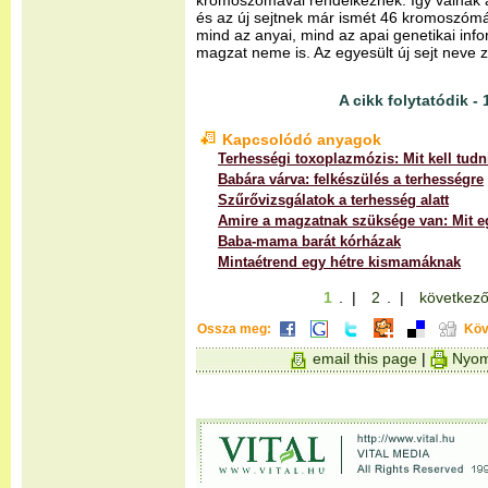
kromoszómával rendelkeznek. Így válnak 
és az új sejtnek már ismét 46 kromoszómá
mind az anyai, mind az apai genetikai info
magzat neme is. Az egyesült új sejt neve z
A cikk folytatódik - 
Kapcsolódó anyagok
Terhességi toxoplazmózis: Mit kell tudn
Babára várva: felkészülés a terhességre
Szűrővizsgálatok a terhesség alatt
Amire a magzatnak szüksége van: Mit 
Baba-mama barát kórházak
Mintaétrend egy hétre kismamáknak
1
. |
2
. |
következő
Ossza meg:
Köv
email this page
|
Nyom