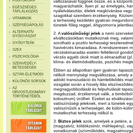
FOGYÓKÚRA
változásával függnek össze, és a központi 
magyarázhatók. Ilyen pl. az émelygés, hán
EGÉSZSÉGES
nyálelválasztás, ételek megkívánása vagy
TÁPLÁLKOZÁS
szagokkal szembeni érzékenység. Közisme
VITAMINOK
a terhesség kezdetén gyakran megundorod
tünetek főleg reggel, éhgyomorra jelentke
SZÉPSÉGÁPOLÁS
ALTERNATÍV
2. A
valószínűségi jelek
a nemi szerveket
GYÓGYÁSZAT
elváltozásokban mutatkoznak meg, valami
sorolható a pozitív terhességi teszteredmé
GYÓGYTEÁK
havivérzés kimaradása. A rendszeresen m
SZEX
vérzéskimaradás esetén feltétlenül gondoln
PSZICHOLÓGIA
vérzés egyéb okok miatt is elmaradhat (pl
klíma- és életmódváltozás, pszichés megte
SZENVEDÉLY-
BETEGSÉGEK
Ebben az állapotban igen gyakran tapaszt
SZTÁR-ÉLETMÓDI
nélküli mennyiségi megváltozása, amely a 
adódó transzudáció és hámlelökődés miatt 
KÜLÖNÖS SORSOK
vizsgálat során a hüvely lilás elszíneződé
AZ
megnagyobbodását és felpuhulását tapasz
ORVOSTUDOMÁNY
megduzzad, érzékennyé válik, a bimbóból e
TÖRTÉNETÉBŐL
kolosztrum) ürülhet. Ezeket az elváltozás
valószínűségi jeleknek, mert a tünetek eg
valószínűsíti a terhességet, de külön-kü
mutatkozhat terhesség nélkül is.
3.
Biztos jelek
azok, amelyek a petére, a
(magzatvíz, köldökzsinór, méhlepény), v
vonatkoznak (szívműködés, magzatmozgás