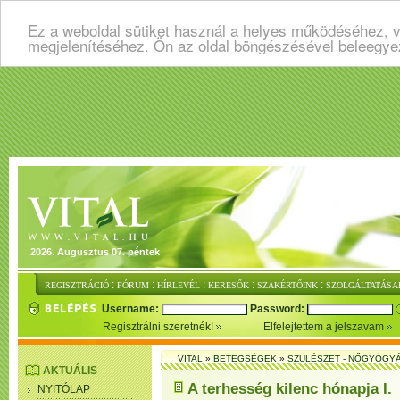
Ez a weboldal sütiket használ a helyes működéséhez, v
megjelenítéséhez. Ön az oldal böngészésével beleegye
2026. Augusztus 07. péntek
:
:
:
:
:
REGISZTRÁCIÓ
FÓRUM
HÍRLEVÉL
KERESŐK
SZAKÉRTŐINK
SZOLGÁLTATÁSA
Username:
Password:
Regisztrálni szeretnék!
Elfelejtettem a jelszavam
VITAL
»
BETEGSÉGEK
»
SZÜLÉSZET - NŐGYÓGY
AKTUÁLIS
A terhesség kilenc hónapja I.
NYITÓLAP