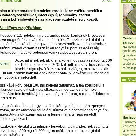
Ajánl
 koffein, kávé
OLDAL
alatt a kismamáknak a minimumra kellene csökkenteniük a
és kólafogyasztásukat, mivel egy új tanulmány szerint
an a koffeinbevitel és az alacsony születési súly között.
 Vital EgészségPlázában!
terhesség 8-12. hetében járó várandós nőket kérdeztek ki étkezési
Csaláno
letve megmérték a nyálukban található koffeinszintet. A kutatók a
sampon
ás mértékét a később megszületett csecsemők születési súlyához
Már nagya
– utóbbi széles körben használt viszonyítási pont az egészség
tudták, ho
 különösen ha cukorbetegség vagy szívbetegség van jelen.
gyorsabban
fényesebb
Azoknál a nőknél, akiknél a koffeinfogyasztás naponta 100
csalán csö
és 199 mg közé esett, 20%-kal nőtt az esély, hogy relatíve
zsírosságá
kisebb súlyú újszülöttet hoznak a világra, mint azok, akik
00 milligramm koffeint vittek be naponta. A kockázat 300 mg feletti
tén 50%-ra emelkedett.
Vital 
ze kávé körülbelül 100 mg koffeint tartalmaz, a tea körülbelül a
a koncentráció változhat az elkészítés módjától és a termék
ően. A koffein továbbá jelen van még a kólában, a csokoládéban és
rekben is.
atás már kiderítette, hogy a koffein könnyen átjut a méhlepényen
zatba, de az alacsony születési súllyal való összefüggés egyelőre
ágos. A kutatók szerint ésszerű lenne már a terhesség előtt
Haslapos
offeinfogyasztást.
A legillat
zerszabvány-Hivatal a tanulmány fényében a várandós nők számára
legízletes
nbevitelt napi 300 mg-ról 200 mg-ra csökkentette – ez megfelel
gyógyfűve
csésze kávénak.
együttesen