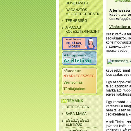
terhesség,
HOMEOPÁTIA
DAGANATOS
A terhesség 
MEGBETEGEDÉSEK
kávé-, tea- 
összefüggés v
TERHESSÉG
Vásároljon a
A MAGAS
KOLESZTERINSZINT
Brit kutatók a 
szokásaikról, il
koffeinfogyaszt
viszonyították 
megítélésében,
kevesebb, mint 1
fogyasztás ese
NYÁRI EGÉSZSÉG
Egy átlagos csés
Vérnyomás
felét, azonban 
Térdfájdalom
márkájától függ
egyes kábítósze
TÉMÁINK
Egy korábbi kut
keresztül a mag
BETEGSÉGEK
nem teljesen vil
BABA-MAMA
csökkenteni a k
EGÉSZSÉGES
A brit Élelmis
ÉLETMÓD
javasolt koffei
körülbelül két 