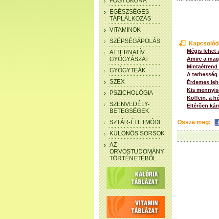
FOGYÓKÚRA
EGÉSZSÉGES
TÁPLÁLKOZÁS
VITAMINOK
SZÉPSÉGÁPOLÁS
Kapcsolód
Mégis lehet 
ALTERNATÍV
GYÓGYÁSZAT
Amire a mag
Mintaétrend
GYÓGYTEÁK
A terhesség 
SZEX
Érdemes lehe
Kis mennyisé
PSZICHOLÓGIA
Koffein, a 
SZENVEDÉLY-
Eltérően kár
BETEGSÉGEK
SZTÁR-ÉLETMÓDI
Ossza meg:
KÜLÖNÖS SORSOK
AZ
ORVOSTUDOMÁNY
TÖRTÉNETÉBŐL