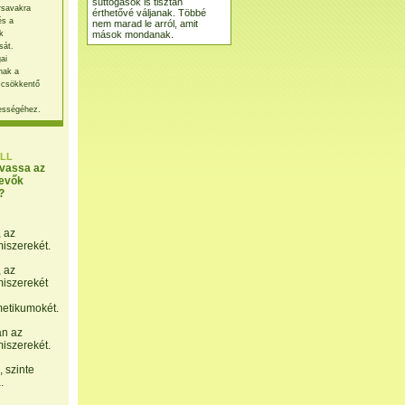
suttogások is tisztán
rsavakra
érthetővé váljanak. Többé
és a
nem marad le arról, amit
mások mondanak.
k
sát.
ai
nak a
 csökkentő
ességéhez.
LL
lvassa az
evők
?
, az
miszerekét.
, az
miszerekét
etikumokét.
án az
miszerekét.
 szinte
.