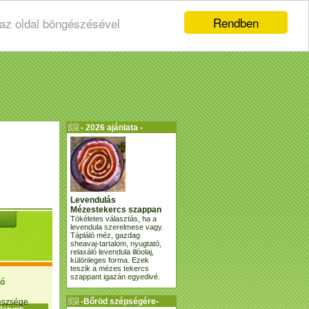
Rendben
 az oldal böngészésével
- 2026 ajánlata -
Levendulás
Mézestekercs szappan
Tökéletes választás, ha a
levendula szerelmese vagy.
Tápláló méz, gazdag
sheavaj-tartalom, nyugtató,
relaxáló levendula illóolaj,
különleges forma. Ezek
teszik a mézes tekercs
szappant igazán egyedivé.
ió
-Bőröd szépségére-
gészsége