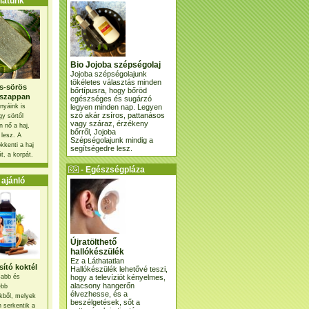
atunk
Bio Jojoba szépségolaj
Jojoba szépségolajunk
tökéletes választás minden
s-sörös
bőrtípusra, hogy bőröd
szappan
egészséges és sugárzó
legyen minden nap. Legyen
nyáink is
szó akár zsíros, pattanásos
gy sörtől
vagy száraz, érzékeny
 nő a haj,
bőrről, Jojoba
 lesz. A
Szépségolajunk mindig a
kkenti a haj
segítségedre lesz.
t, a korpát.
- Egészségpláza
ajánlatunk -
ajánló
Újratölthető
hallókészülék
Ez a Láthatatlan
ító koktél
Hallókészülék lehetővé teszi,
hogy a televíziót kényelmes,
osabb és
alacsony hangerőn
ebb
élvezhesse, és a
kből, melyek
beszélgetések, sőt a
 serkentik a