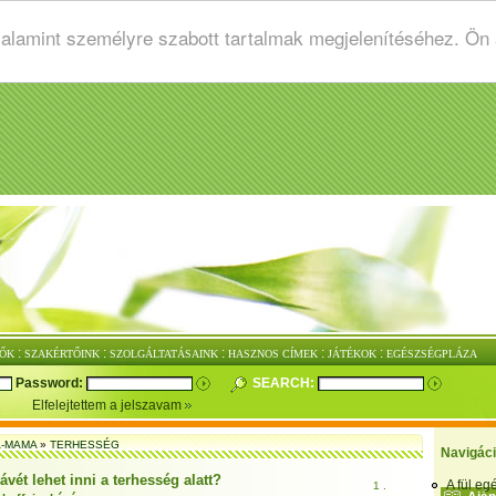
valamint személyre szabott tartalmak megjelenítéséhez. Ön
:
:
:
:
:
ŐK
SZAKÉRTŐINK
SZOLGÁLTATÁSAINK
HASZNOS CÍMEK
JÁTÉKOK
EGÉSZSÉGPLÁZA
Password:
SEARCH:
Elfelejtettem a jelszavam
-MAMA
»
TERHESSÉG
Navigác
vét lehet inni a terhesség alatt?
A fül e
1 .