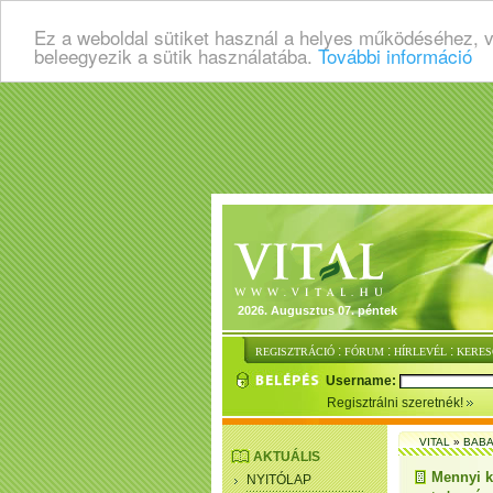
Ez a weboldal sütiket használ a helyes működéséhez, 
beleegyezik a sütik használatába.
További információ
2026. Augusztus 07. péntek
:
:
:
REGISZTRÁCIÓ
FÓRUM
HÍRLEVÉL
KERES
Username:
Regisztrálni szeretnék!
VITAL
»
BABA
AKTUÁLIS
Mennyi ká
NYITÓLAP