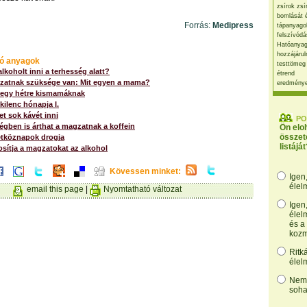
zsírok zsí
bomlását 
Forrás:
Medipress
tápanyago
felszívódá
Hatóanyag
hozzájárul
ó anyagok
testtömeg
alkoholt inni a terhesség alatt?
étrend
zatnak szüksége van: Mit egyen a mama?
eredmény
 egy hétre kismamáknak
kilenc hónapja I.
t sok kávét inni
PO
gben is árthat a magzatnak a koffein
Ön elo
összet
hétköznapok drogja
listáját
osítja a magzatokat az alkohol
Kövessen minket:
Igen
élel
email this page
|
Nyomtatható változat
Igen
élel
és a
kozm
Ritk
élel
Nem,
soha