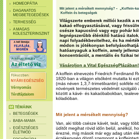
HOMEOPÁTIA
-
Mit jelent a mérsékelt mennyiség?
„Koffein-ka
DAGANATOS
Koffein és betegségek
MEGBETEGEDÉSEK
Világszerte emberek milliói kezdik a r
TERHESSÉG
kakaó elfogyasztásával, vagy frissüln
A MAGAS
csésze kapucsínó vagy egy pohár kóla
KOLESZTERINSZINT
legnépszerűbb élénkítő hatású italok
napi folyadékbevitelhez, és ha mérté
módon is jótékonyan befolyásolhatj
hatóanyaguk a koffein, amely jellemz
koncentrációt, a mentális és fizikai te
Vásároljon a Vital EgészségPlázában!
A koffein elnevezés Friedrich Ferdinand R
1820-ban a világon elsőként mutatta ki ezt
NYÁRI EGÉSZSÉG
(más néven 1,3,7-trimetilxantin) sokféle n
Vérnyomás
növények természetes védelmét szolgáló 
között a kávé- és kakaóbabokban, tealev
Térdfájdalom
kóladióban.
TÉMÁINK
BETEGSÉGEK
Mit jelent a mérsékelt mennyiség?
BABA-MAMA
Van, aki több csésze kávét, teát, vagy töb
EGÉSZSÉGES
üdítőt megihat rövid időn belül, anélkül, 
ÉLETMÓD
érezné, míg mások már egy adag után élé
érzékenység döntő szempont a koffeintart