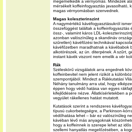
megemelkedik a vérnyomás. Mindezek alap
mérsékelt koffeinfogyasztás javasolható, 
magas vérnyomásban szenvednek.
Magas koleszterinszint
A nagymértékű kávéfogyasztásukról ismer
összefüggést találtak a koffeinfogyasztás
össz-, valamint káros LDL-koleszterinszin
azonban valószínűleg a skandináv országok
szűretlen) kávéfőzési technikával kapcsol
kávéfőzetben maradhatnak a kávébabok biz
alkotórészek, az ún. diterpének. A szűrt, g
instant kávék viszont nem emelik a vér kole
Rák
Széleskörű vizsgálatok arra engednek köve
koffeinbevitel nem jelent rizikót a külön
szempontjából. Mindezt a Rákkutatási Vilá
Néhány tanulmány arra utal, hogy elképze
éppen hogy védő hatása van egyes rákfajt
kifejlődésére nézve. Állatkísérletekben a 
vegyület rákellenes hatást mutatott.
Kutatások szerint a rendszeres kávéfogya
típusú cukorbetegségre, a Parkinson-kórra,
védőhatása lehet – bár ez valószínűleg n
kávéban lévő más anyagoknak köszönhető. 
hogy a koffeinnek is szerepe lehet az idős
szellemi hanyatlás megelőzésében, a kogn