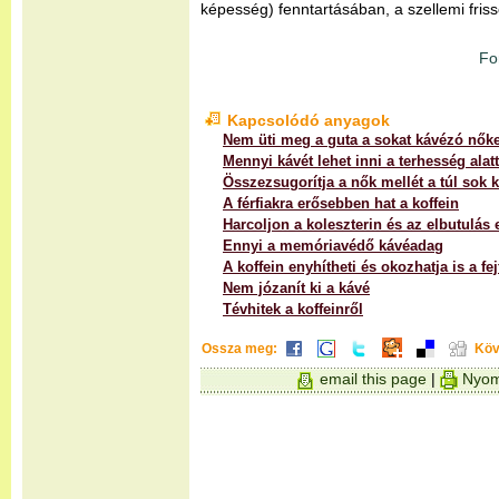
képesség) fenntartásában, a szellemi fri
Fo
Kapcsolódó anyagok
Nem üti meg a guta a sokat kávézó nőke
Mennyi kávét lehet inni a terhesség alat
Összezsugorítja a nők mellét a túl sok 
A férfiakra erősebben hat a koffein
Harcoljon a koleszterin és az elbutulás e
Ennyi a memóriavédő kávéadag
A koffein enyhítheti és okozhatja is a fej
Nem józanít ki a kávé
Tévhitek a koffeinről
Ossza meg:
Köv
email this page
|
Nyom