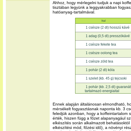
Ahhoz, hogy mérlegelni tudjuk a napi koffe
tisztában legyünk a leggyakrabban fogyasz
hatóanyag-tartalmával.
Ital
1 csésze (2 dl) hosszú kávé
1 adag (0,5 dl) presszókávé
1 csésze fekete tea
1 csésze oolong tea
1 csésze zöld tea
1 pohár (2 dl) kóla
1 szelet (kb. 45 g) tejcsoki
1 pohár (kb. 2,5 dl) guaranát
tartalmazó energiaital
Ennek alapján általánosan elmondható, ho
mérsékelt fogyasztásnak naponta kb. 3 cs
feledjük azonban, hogy a koffeintartalom 
érték, hiszen függ a főzet alapanyagául szo
elkészítés során alkalmazott behatásoktól 
elkészítési mód, főzési idő), a növényi rés