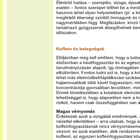
Élénkítő hatása – szereplés, vizsga, éjsza
esetén – fontos szerepet tölthet be a min
hasznos lehet olyan helyzetekben (pl. a k
megfelelő éberségi szinttől önmagunk és 
nagymértékben függ. Megfázáskor, kínzó fe
tartalmazó gyógyszerek átsegíthetnek be
időszakon.
Koffein és betegségek
Elöljáróban meg kell említeni, hogy a tu
elsősorban a kávéfogyasztás és az egész
tanulmányozásán alapult, így önmagában 
elkülöníteni. Fontos tudni azt is, hogy a k
lehet más életmódbeli/táplálkozási szokás
hajlamosabbak több kávét fogyasztani, mi
koncentrációja gyorsabban lecsökken, mi
Ennek következtében a kutatások elemzésé
lehetőséggel is, hogy alapvetően nem a kof
rizikót, hanem csak összefüggésben van a 
Magas vérnyomás
Érdekesek azok a vizsgálati eredmények, a
nézettel ellentétben – arra utalnak, hogy
koffeinfogyasztásnak nincs vérnyomásemel
viszont, és azok esetében, akik rendszer
koffeint, az egyszeri koffeinfogyasztást k