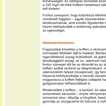
töménységtől. Az üdítőipari termékek közöt
a 150 mg/l-nél több koffeint tartalmazó ital
kell tüntetni.
Fontos szempont, hogy különböző élénkítő i
ízesítéstől függően – egyéb összetevőket (pl
tartalmazhatnak, amit szintén figyelembe k
hiszen befolyásolják a testtömeg alakulás
az egészséget.
Hatásmechanizmus
Fogyasztást követően a koffein a véráramb
izomsejtek felületén fejti ki hatását. Befo
ingerületátvivő anyag működését, és gátol
fáradtságjelző anyag, az ún. adenozin hat
fontos szerepet tölt be az ébrenlét és az 
koffein azáltal serkenti az idegrendszert, 
adenozinkötő helyeit (receptorait), így fen
folyamat befolyásolhatja a vérerek össze
magyarázza a koffein fejfájást csillapító h
gyógyszeripari felhasználását is.
Mindemellett a koffein – a kortizol- és adr
serkentésén keresztül – enyhe vérnyomás
szívverést okoz, ellazítja a hörgőket, kis
gyorsítja az anyagcserét és fokozza a vízh