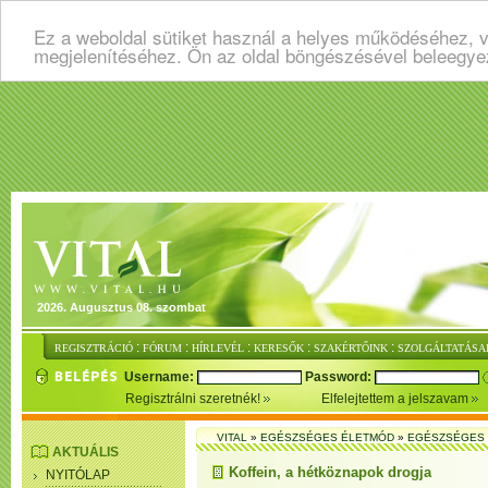
Ez a weboldal sütiket használ a helyes működéséhez, v
megjelenítéséhez. Ön az oldal böngészésével beleegye
2026. Augusztus 08. szombat
:
:
:
:
:
REGISZTRÁCIÓ
FÓRUM
HÍRLEVÉL
KERESŐK
SZAKÉRTŐINK
SZOLGÁLTATÁSA
Username:
Password:
Regisztrálni szeretnék!
Elfelejtettem a jelszavam
VITAL
»
EGÉSZSÉGES ÉLETMÓD
»
EGÉSZSÉGES 
AKTUÁLIS
Koffein, a hétköznapok drogja
NYITÓLAP