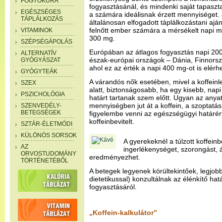
FOGYÓKÚRA
fogyasztásánál, és mindenki saját tapaszta
EGÉSZSÉGES
a számára ideálisnak érzett mennyiséget.
TÁPLÁLKOZÁS
általánosan elfogadott táplálkozástani aj
felnőtt ember számára a mérsékelt napi
VITAMINOK
300 mg.
SZÉPSÉGÁPOLÁS
Európában az átlagos fogyasztás napi 200
ALTERNATÍV
észak-európai országok – Dánia, Finnorsz
GYÓGYÁSZAT
ahol ez az érték a napi 400 mg-ot is elérhe
GYÓGYTEÁK
A várandós nők esetében, mivel a koffeinl
SZEX
alatt, biztonságosabb, ha egy kisebb, napi
PSZICHOLÓGIA
határt tartanak szem előtt. Ugyan az anya
mennyiségben jut át a koffein, a szoptatás 
SZENVEDÉLY-
BETEGSÉGEK
figyelembe venni az egészségügyi határért
koffeinbevitelt.
SZTÁR-ÉLETMÓDI
KÜLÖNÖS SORSOK
A gyerekeknél a túlzott koffein
AZ
ingerlékenységet, szorongást, 
ORVOSTUDOMÁNY
eredményezhet.
TÖRTÉNETÉBŐL
A betegek legyenek körültekintőek, legjob
dietetikussal) konzultálnak az élénkítő ha
fogyasztásáról.
„Koffein-kalkulátor”