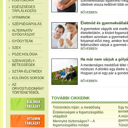
FOGYÓKÚRA
szemléletváltás figyelhető meg
ültetnek vissza kettőnél több 
EGÉSZSÉGES
TÁPLÁLKOZÁS
BŐVEBBEN
VITAMINOK
Életmód és gyermekvállal
SZÉPSÉGÁPOLÁS
A gyermekre vágyók sok esetb
ALTERNATÍV
életvitelükön, a kívánt fogamz
GYÓGYÁSZAT
esetben azonban a gyermekváll
folyamat előzi meg, amikor test
GYÓGYTEÁK
felkészülten várjuk a gyermek 
SZEX
BŐVEBBEN
PSZICHOLÓGIA
Ha már nem várjuk a gólyát
SZENVEDÉLY-
BETEGSÉGEK
A mesterséges meddővé tétel 
módszer. A döntés egy életre s
SZTÁR-ÉLETMÓDI
Hogyan jut el egy pár a gondol
KÜLÖNÖS SORSOK
BŐVEBBEN
AZ
ORVOSTUDOMÁNY
TÖRTÉNETÉBŐL
TOVÁBBI CIKKEINK
Trónörökös híján: a meddőség
Egy h
termé
Érdekességek a fogamzásgátlás
világából
A mió
gyerm
Mennyire biztonságos? – A
fogamzásgátlás módjai
Túlsúl