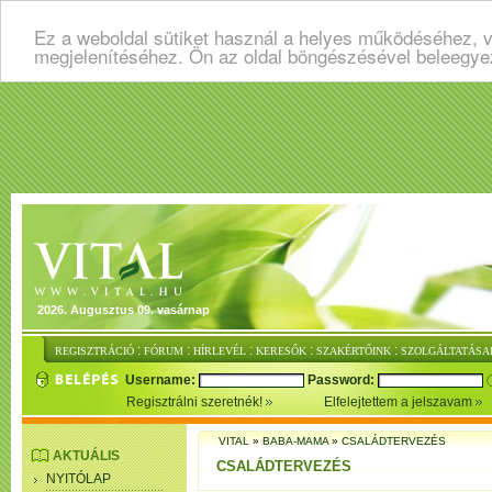
Ez a weboldal sütiket használ a helyes működéséhez, v
megjelenítéséhez. Ön az oldal böngészésével beleegye
2026. Augusztus 09. vasárnap
:
:
:
:
:
REGISZTRÁCIÓ
FÓRUM
HÍRLEVÉL
KERESŐK
SZAKÉRTŐINK
SZOLGÁLTATÁSA
Username:
Password:
Regisztrálni szeretnék!
Elfelejtettem a jelszavam
VITAL
»
BABA-MAMA
»
CSALÁDTERVEZÉS
AKTUÁLIS
CSALÁDTERVEZÉS
NYITÓLAP