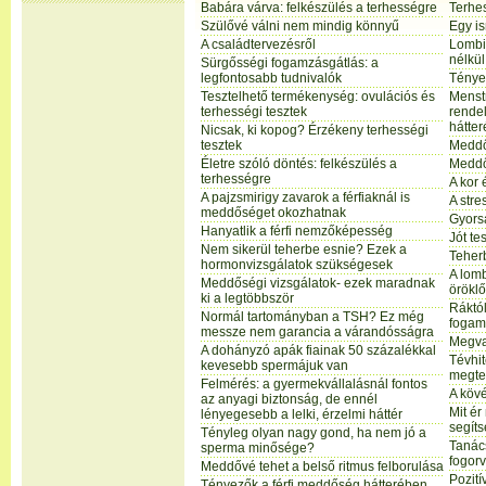
Babára várva: felkészülés a terhességre
Terhes
Szülővé válni nem mindig könnyű
Egy i
A családtervezésről
Lombi
nélkül
Sürgősségi fogamzásgátlás: a
legfontosabb tudnivalók
Tények
Tesztelhető termékenység: ovulációs és
Menst
terhességi tesztek
rende
hátte
Nicsak, ki kopog? Érzékeny terhességi
tesztek
Meddős
Életre szóló döntés: felkészülés a
Meddő
terhességre
A kor
A pajzsmirigy zavarok a férfiaknál is
A stre
meddőséget okozhatnak
Gyorsa
Hanyatlik a férfi nemzőképesség
Jót te
Nem sikerül teherbe esnie? Ezek a
Teherb
hormonvizsgálatok szükségesek
A lom
Meddőségi vizsgálatok- ezek maradnak
örökl
ki a legtöbbször
Ráktó
Normál tartományban a TSH? Ez még
fogam
messze nem garancia a várandósságra
Megva
A dohányzó apák fiainak 50 százalékkal
Tévhi
kevesebb spermájuk van
megte
Felmérés: a gyermekvállalásnál fontos
A kövé
az anyagi biztonság, de ennél
Mit é
lényegesebb a lelki, érzelmi háttér
segít
Tényleg olyan nagy gond, ha nem jó a
Tanács
sperma minősége?
fogorv
Meddővé tehet a belső ritmus felborulása
Pozití
Tényezők a férfi meddőség hátterében