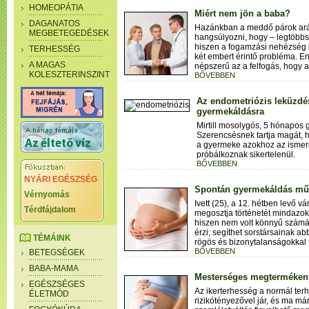
HOMEOPÁTIA
Miért nem jön a baba?
DAGANATOS
Hazánkban a meddő párok arán
MEGBETEGEDÉSEK
hangsúlyozni, hogy – legtöbbs
hiszen a fogamzási nehézség 
TERHESSÉG
két embert érintő probléma. E
A MAGAS
népszerű az a felfogás, hogy a
KOLESZTERINSZINT
BŐVEBBEN
Az endometriózis leküzdés
gyermekáldásra
Mirtill mosolygós, 5 hónapos 
Szerencsésnek tartja magát,
a gyermeke azokhoz az ismerő
próbálkoznak sikertelenül.
BŐVEBBEN
NYÁRI EGÉSZSÉG
Spontán gyermekáldás műt
Vérnyomás
Ivett (25), a 12. hétben levő 
Térdfájdalom
megosztja történetét mindazok
hiszen nem volt könnyű számá
érzi, segíthet sorstársainak a
TÉMÁINK
rögös és bizonytalanságokkal t
BŐVEBBEN
BETEGSÉGEK
BABA-MAMA
Mesterséges megtermékeny
EGÉSZSÉGES
Az ikerterhesség a normál ter
ÉLETMÓD
rizikótényezővel jár, és ma má