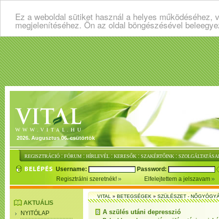
Ez a weboldal sütiket használ a helyes működéséhez, v
megjelenítéséhez. Ön az oldal böngészésével beleegye
2026. Augusztus 06. csütörtök
:
:
:
:
:
REGISZTRÁCIÓ
FÓRUM
HÍRLEVÉL
KERESŐK
SZAKÉRTŐINK
SZOLGÁLTATÁSA
Username:
Password:
Regisztrálni szeretnék!
Elfelejtettem a jelszavam
VITAL
»
BETEGSÉGEK
»
SZÜLÉSZET - NŐGYÓGY
AKTUÁLIS
A szülés utáni depresszió
NYITÓLAP