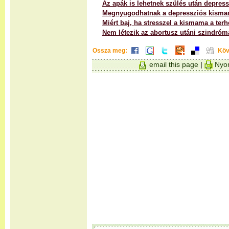
Az apák is lehetnek szülés után depres
Megnyugodhatnak a depressziós kism
Miért baj, ha stresszel a kismama a terh
Nem létezik az abortusz utáni szindróm
Ossza meg:
Köv
email this page
|
Nyom