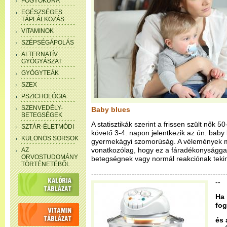
FOGYÓKÚRA
EGÉSZSÉGES
TÁPLÁLKOZÁS
VITAMINOK
SZÉPSÉGÁPOLÁS
ALTERNATÍV
GYÓGYÁSZAT
GYÓGYTEÁK
SZEX
PSZICHOLÓGIA
SZENVEDÉLY-
Baby blues
BETEGSÉGEK
A statisztikák szerint a frissen szült nők 5
SZTÁR-ÉLETMÓDI
követő 3-4. napon jelentkezik az ún. bab
KÜLÖNÖS SORSOK
gyermekágyi szomorúság. A vélemények 
vonatkozólag, hogy ez a fáradékonysággal,
AZ
ORVOSTUDOMÁNY
betegségnek vagy normál reakciónak tekin
TÖRTÉNETÉBŐL
-----------------------------------------------------
--
Ha 
fog
és 