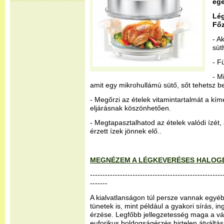
egé
Lé
Fő
- A
süt
- F
- M
amit egy mikrohullámú sütő, sőt tehetsz bel
- Megőrzi az ételek vitamintartalmát a kím
eljárásnak köszönhetően.
- Megtapasztalhatod az ételek valódi ízét
érzett ízek jönnek elő..
MEGNÉZEM A LÉGKEVERÉSES HALOG
-----------------------------------------------------
-------
A kialvatlanságon túl persze vannak egyé
tünetek is, mint például a gyakori sírás, i
érzése. Legfőbb jellegzetesség maga a vá
euforikus boldogságérzés hirtelen átváltá