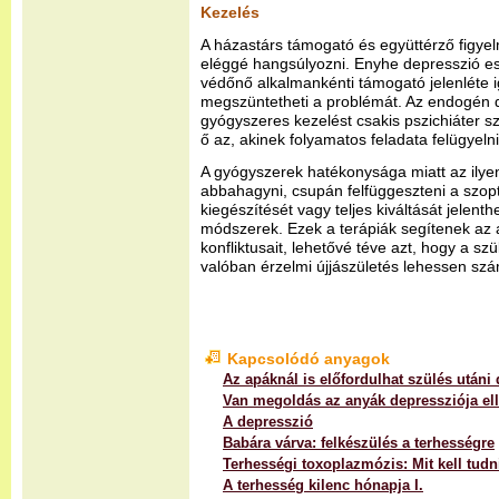
Kezelés
A házastárs támogató és együttérző figye
eléggé hangsúlyozni. Enyhe depresszió e
védőnő alkalmankénti támogató jelenléte 
megszüntetheti a problémát. Az endogén 
gyógyszeres kezelést csakis pszichiáter 
ő az, akinek folyamatos feladata felügyelni
A gyógyszerek hatékonysága miatt az ilyen
abbahagyni, csupán felfüggeszteni a szop
kiegészítését vagy teljes kiváltását jelent
módszerek. Ezek a terápiák segítenek az 
konfliktusait, lehetővé téve azt, hogy a sz
valóban érzelmi újjászületés lehessen sz
Kapcsolódó anyagok
Az apáknál is előfordulhat szülés utáni
Van megoldás az anyák depressziója el
A depresszió
Babára várva: felkészülés a terhességre
Terhességi toxoplazmózis: Mit kell tudn
A terhesség kilenc hónapja I.