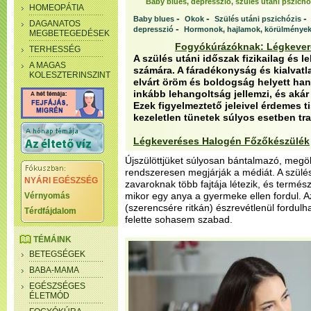
Baby blues, depresszió, szülés utáni pszichó
HOMEOPÁTIA
-
-
-
Baby blues
Okok
Szülés utáni pszichózis
DAGANATOS
-
depresszió
Hormonok, hajlamok, körülménye
MEGBETEGEDÉSEK
Fogyókúrázóknak: Légkever
TERHESSÉG
A szülés utáni időszak fizikailag és l
A MAGAS
számára. A fáradékonyság és kialvatl
KOLESZTERINSZINT
elvárt öröm és boldogság helyett ha
inkább lehangoltság jellemzi, és akár 
Ezek figyelmeztető jeleivel érdemes ti
kezeletlen tünetek súlyos esetben tr
Légkeveréses Halogén Főzőkészülék
Újszülöttjüket súlyosan bántalmazó, megöl
rendszeresen megjárják a médiát. A szülés 
NYÁRI EGÉSZSÉG
zavaroknak több fajtája létezik, és termé
mikor egy anya a gyermeke ellen fordul. 
Vérnyomás
(szerencsére ritkán) észrevétlenül fordulha
Térdfájdalom
felette sohasem szabad.
TÉMÁINK
BETEGSÉGEK
BABA-MAMA
EGÉSZSÉGES
ÉLETMÓD