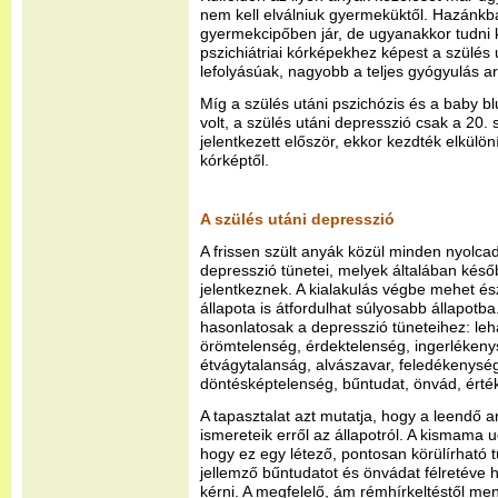
nem kell elválniuk gyermeküktől. Hazán
gyermekcipőben jár, de ugyanakkor tudni k
pszichiátriai kórképekhez képest a szülés
lefolyásúak, nagyobb a teljes gyógyulás a
Míg a szülés utáni pszichózis és a baby b
volt, a szülés utáni depresszió csak a 20
jelentkezett először, ekkor kezdték elkülön
kórképtől.
A szülés utáni depresszió
A frissen szült anyák közül minden nyolcad
depresszió tünetei, melyek általában késő
jelentkeznek. A kialakulás végbe mehet és
állapota is átfordulhat súlyosabb állapotb
hasonlatosak a depresszió tüneteihez: le
örömtelenség, érdektelenség, ingerlékeny
étvágytalanság, alvászavar, feledékenység
döntésképtelenség, bűntudat, önvád, érté
A tapasztalat azt mutatja, hogy a leendő
ismereteik erről az állapotról. A kismama u
hogy ez egy létező, pontosan körülírható t
jellemző bűntudatot és önvádat félretéve
kérni. A megfelelő, ám rémhírkeltéstől men