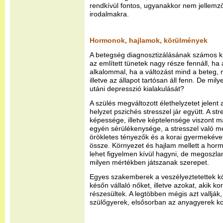
rendkívül fontos, ugyanakkor nem jellemző
irodalmakra.
Hormonok, hajlamok, körülmények
A betegség diagnosztizálásának számos k
az említett tünetek nagy része fennáll, ha 
alkalommal, ha a változást mind a beteg, 
illetve az állapot tartósan áll fenn. De mil
utáni depresszió kialakulását?
A szülés megváltozott élethelyzetet jelent
helyzet pszichés stresszel jár együtt. A s
képessége, illetve képtelensége viszont m
egyén sérülékenysége, a stresszel való me
örökletes tényezők és a korai gyermekéve
össze. Környezet és hajlam mellett a hor
lehet figyelmen kívül hagyni, de megoszla
milyen mértékben játszanak szerepet.
Egyes szakemberek a veszélyeztetettek kö
későn vállaló nőket, illetve azokat, akik k
részesültek. A legtöbben mégis azt vallják
szülőgyerek, elsősorban az anyagyerek kon