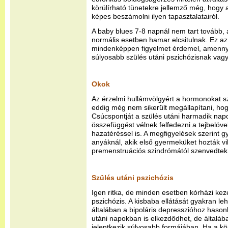
körülírható tünetekre jellemző még, hogy
képes beszámolni ilyen tapasztalatairól.
A baby blues 7-8 napnál nem tart tovább, 
normális esetben hamar elcsitulnak. Ez az
mindenképpen figyelmet érdemel, amennyi
súlyosabb szülés utáni pszichózisnak vag
Okok
Az érzelmi hullámvölgyért a hormonokat s
eddig még nem sikerült megállapítani, ho
Csúcspontját a szülés utáni harmadik napo
összefüggést vélnek felfedezni a tejbelövel
hazatéréssel is. A megfigyelések szerint 
anyáknál, akik első gyermeküket hozták vilá
premenstruációs szindrómától szenvedtek
Szülés utáni pszichózis
Igen ritka, de minden esetben kórházi kez
pszichózis. A kisbaba ellátását gyakran leh
általában a bipoláris depresszióhoz hasonl
utáni napokban is elkezdődhet, de általá
jelentkezik súlyosabb formájában. Ha a kö