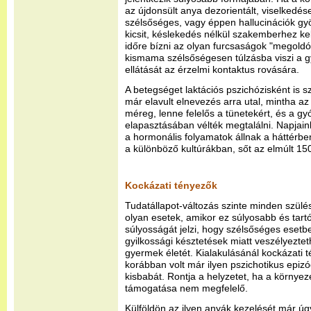
az újdonsült anya dezorientált, viselkedés
szélsőséges, vagy éppen hallucinációk gy
kicsit, késlekedés nélkül szakemberhez ke
időre bízni az olyan furcsaságok "megold
kismama szélsőségesen túlzásba viszi a gy
ellátását az érzelmi kontaktus rovására.
A betegséget laktációs pszichózisként is 
már elavult elnevezés arra utal, mintha az
méreg, lenne felelős a tünetekért, és a gy
elapasztásában vélték megtalálni. Napjain
a hormonális folyamatok állnak a háttérbe
a különböző kultúrákban, sőt az elmúlt 15
Kockázati tényezők
Tudatállapot-változás szinte minden szülé
olyan esetek, amikor ez súlyosabb és tartó
súlyosságát jelzi, hogy szélsőséges esetbe
gyilkossági késztetések miatt veszélyezte
gyermek életét. Kialakulásánál kockázati 
korábban volt már ilyen pszichotikus epizó
kisbabát. Rontja a helyzetet, ha a környeze
támogatása nem megfelelő.
Külföldön az ilyen anyák kezelését már ú