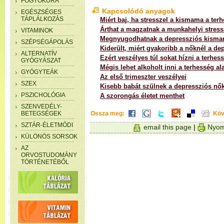
FOGYÓKÚRA
Kapcsolódó anyagok
EGÉSZSÉGES
TÁPLÁLKOZÁS
Miért baj, ha stresszel a kismama a terh
Árthat a magzatnak a munkahelyi stress
VITAMINOK
Megnyugodhatnak a depressziós kism
SZÉPSÉGÁPOLÁS
Kiderült, miért gyakoribb a nőknél a de
ALTERNATÍV
Ezért veszélyes túl sokat hízni a terhess
GYÓGYÁSZAT
Mégis lehet alkoholt inni a terhesség ala
GYÓGYTEÁK
Az első trimeszter veszélyei
SZEX
Kisebb babát szülnek a depressziós nő
PSZICHOLÓGIA
A szorongás életet menthet
SZENVEDÉLY-
BETEGSÉGEK
Ossza meg:
Köv
SZTÁR-ÉLETMÓDI
email this page
|
Nyom
KÜLÖNÖS SORSOK
AZ
ORVOSTUDOMÁNY
TÖRTÉNETÉBŐL