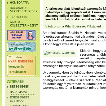
HOMEOPÁTIA
DAGANATOS
A terhesség alatt jelentkező szorongás k
MEGBETEGEDÉSEK
hátráltatja súlygyarapodásukat. Ennek ve
alacsony súllyal született babáknál nagyo
TERHESSÉG
később különböző, akár krónikus betegs
A MAGAS
KOLESZTERINSZINT
Vásároljon a Vital EgészségPlázában!
Amerikai kutatók Shahla M. Hosseini veze
felerészben afroamerikai várandós nőket v
befolyásoló jól ismert tényezők, mint a d
alkoholfogyasztás itt is jelen voltak.
Kiderült, hogy a 
szorongás a több
nélkül önmagában
NYÁRI EGÉSZSÉG
születési súly rizikóját. A terhesség első
szorongás bizonyult kockázati tényezőnek
Vérnyomás
Térdfájdalom
„A gyermekekben és felnőttekben jelentk
hatékonyan megelőzhető a születés körüli 
odafigyeléssel” – írták a szerzők a Paediat
TÉMÁINK
Epidemiology folyóiratban. A kutatók azt j
BETEGSÉGEK
szorongás esetén a kismamák mindenképp
BABA-MAMA
EGÉSZSÉGES
ÉLETMÓD