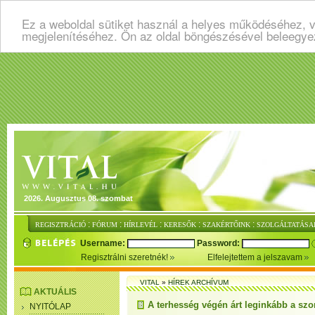
Ez a weboldal sütiket használ a helyes működéséhez, v
megjelenítéséhez. Ön az oldal böngészésével beleegye
2026. Augusztus 08. szombat
:
:
:
:
:
REGISZTRÁCIÓ
FÓRUM
HÍRLEVÉL
KERESŐK
SZAKÉRTŐINK
SZOLGÁLTATÁSA
Username:
Password:
Regisztrálni szeretnék!
Elfelejtettem a jelszavam
VITAL
»
HÍREK ARCHÍVUM
AKTUÁLIS
A terhesség végén árt leginkább a sz
NYITÓLAP