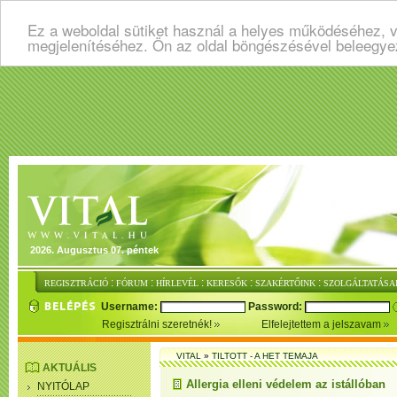
Ez a weboldal sütiket használ a helyes működéséhez, v
megjelenítéséhez. Ön az oldal böngészésével beleegye
2026. Augusztus 07. péntek
:
:
:
:
:
REGISZTRÁCIÓ
FÓRUM
HÍRLEVÉL
KERESŐK
SZAKÉRTŐINK
SZOLGÁLTATÁSA
Username:
Password:
Regisztrálni szeretnék!
Elfelejtettem a jelszavam
VITAL
»
TILTOTT - A HET TEMAJA
AKTUÁLIS
Allergia elleni védelem az istállóban
NYITÓLAP