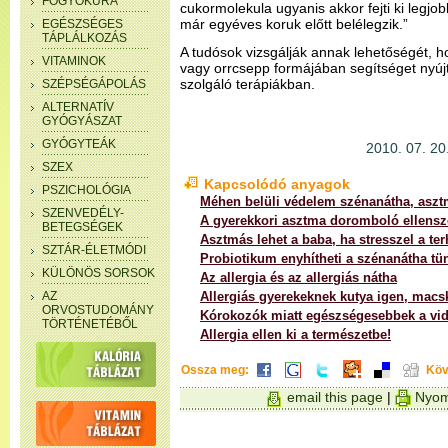
FOGYÓKÚRA
cukormolekula ugyanis akkor fejti ki legjo
már egyéves koruk előtt belélegzik.”
EGÉSZSÉGES
TÁPLÁLKOZÁS
A tudósok vizsgálják annak lehetőségét, h
VITAMINOK
vagy orrcsepp formájában segítséget nyújt
szolgáló terápiákban.
SZÉPSÉGÁPOLÁS
ALTERNATÍV
GYÓGYÁSZAT
GYÓGYTEÁK
2010. 07. 20.
SZEX
Kapcsolódó anyagok
PSZICHOLÓGIA
Méhen belüli védelem szénanátha, aszt
SZENVEDÉLY-
A gyerekkori asztma doromboló ellensz
BETEGSÉGEK
Asztmás lehet a baba, ha stresszel a t
SZTÁR-ÉLETMÓDI
Probiotikum enyhítheti a szénanátha tün
KÜLÖNÖS SORSOK
Az allergia és az allergiás nátha
AZ
Allergiás gyerekeknek kutya igen, mac
ORVOSTUDOMÁNY
Kórokozók miatt egészségesebbek a vid
TÖRTÉNETÉBŐL
Allergia ellen ki a természetbe!
Ossza meg:
Köv
email this page
|
Nyom