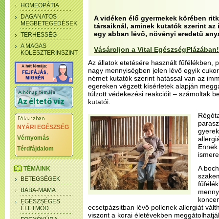
HOMEOPÁTIA
DAGANATOS
A vidéken élő gyermekek körében ritká
MEGBETEGEDÉSEK
társaiknál, aminek kutatók szerint az
egy abban lévő, növényi eredetű anya
TERHESSÉG
A MAGAS
Vásároljon a Vital EgészségPlázában!
KOLESZTERINSZINT
Az állatok etetésére használt fűfélékben, p
nagy mennyiségben jelen lévő egyik cukor
német kutatók szerint hatással van az im
egereken végzett kísérletek alapján megg
túlzott védekezési reakcióit – számoltak b
kutatói.
Régóta
parasz
NYÁRI EGÉSZSÉG
gyerek
Vérnyomás
allergi
Ennek
Térdfájdalom
ismeret
A boch
TÉMÁINK
szakem
BETEGSÉGEK
fűfélé
BABA-MAMA
mennyi
koncen
EGÉSZSÉGES
ecsetpázsitban lévő pollenek allergiát vál
ÉLETMÓD
viszont a korai életévekben meggátolhatjá