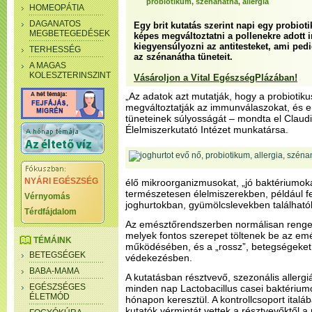
probiotikum, szénanátha, allergia
HOMEOPÁTIA
DAGANATOS
Egy brit kutatás szerint napi egy probiot
MEGBETEGEDÉSEK
képes megváltoztatni a pollenekre adott
kiegyensúlyozni az antitesteket, ami ped
TERHESSÉG
az szénanátha tüneteit.
A MAGAS
KOLESZTERINSZINT
Vásároljon a Vital EgészségPlázában!
„Az adatok azt mutatják, hogy a probiotiku
megváltoztatják az immunválaszokat, és en
tüneteinek súlyosságát – mondta el Claudio 
Élelmiszerkutató Intézet munkatársa.
NYÁRI EGÉSZSÉG
élő mikroorganizmusokat, „jó baktériumok
természetesen élelmiszerekben, például f
Vérnyomás
joghurtokban, gyümölcslevekben találhat
Térdfájdalom
Az emésztőrendszerben normálisan rengete
melyek fontos szerepet töltenek be az e
TÉMÁINK
működésében, és a „rossz”, betegségeket 
BETEGSÉGEK
védekezésben.
BABA-MAMA
A kutatásban résztvevő, szezonális allerg
EGÉSZSÉGES
minden nap Lactobacillus casei baktériumot 
ÉLETMÓD
hónapon keresztül. A kontrollcsoport italá
kutatók vérmintát vettek a résztvevőktől a 