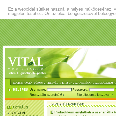
Ez a weboldal sütiket használ a helyes működéséhez, v
megjelenítéséhez. Ön az oldal böngészésével beleegye
2026. Augusztus 07. péntek
:
:
:
:
:
REGISZTRÁCIÓ
FÓRUM
HÍRLEVÉL
KERESŐK
SZAKÉRTŐINK
SZOLGÁLTATÁSA
Username:
Password:
Regisztrálni szeretnék!
Elfelejtettem a jelszavam
VITAL
»
HÍREK ARCHÍVUM
AKTUÁLIS
Probiotikum enyhítheti a szénanátha t
NYITÓLAP