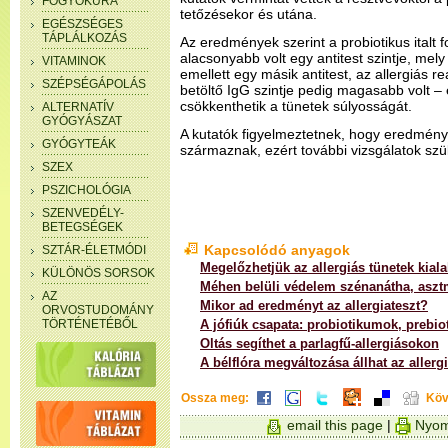
FOGYÓKÚRA
tetőzésekor és utána.
EGÉSZSÉGES
TÁPLÁLKOZÁS
Az eredmények szerint a probiotikus italt
alacsonyabb volt egy antitest szintje, mely 
VITAMINOK
emellett egy másik antitest, az allergiás r
SZÉPSÉGÁPOLÁS
betöltő IgG szintje pedig magasabb volt –
csökkenthetik a tünetek súlyosságát.
ALTERNATÍV
GYÓGYÁSZAT
A kutatók figyelmeztetnek, hogy eredménye
GYÓGYTEÁK
származnak, ezért további vizsgálatok sz
SZEX
PSZICHOLÓGIA
SZENVEDÉLY-
BETEGSÉGEK
Kapcsolódó anyagok
SZTÁR-ÉLETMÓDI
Megelőzhetjük az allergiás tünetek kiala
KÜLÖNÖS SORSOK
Méhen belüli védelem szénanátha, aszt
AZ
Mikor ad eredményt az allergiateszt?
ORVOSTUDOMÁNY
TÖRTÉNETÉBŐL
A jófiúk csapata: probiotikumok, prebi
Oltás segíthet a parlagfű-allergiásokon
A bélflóra megváltozása állhat az allerg
Ossza meg:
Köv
email this page
|
Nyom