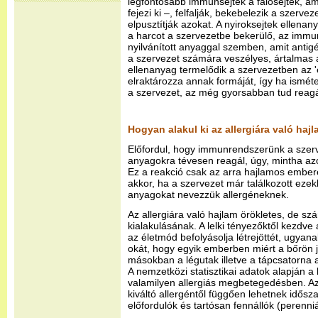
legfontosabb immunsejtek a falósejtek, am
fejezi ki –, felfalják, bekebelezik a szerve
elpusztítják azokat. A nyiroksejtek ellenan
a harcot a szervezetbe bekerülő, az immu
nyilvánított anyaggal szemben, amit anti
a szervezet számára veszélyes, ártalmas 
ellenanyag termelődik a szervezetben az '
elraktározza annak formáját, így ha ismét
a szervezet, az még gyorsabban tud reagál
Hogyan alakul ki az allergiára való haj
Előfordul, hogy immunrendszerünk a szerv
anyagokra tévesen reagál, úgy, mintha az
Ez a reakció csak az arra hajlamos ember
akkor, ha a szervezet már találkozott eze
anyagokat nevezzük allergéneknek.
Az allergiára való hajlam örökletes, de s
kialakulásának. A lelki tényezőktől kezdve
az életmód befolyásolja létrejöttét, ugya
okát, hogy egyik emberben miért a bőrön 
másokban a légutak illetve a tápcsatorna 
A nemzetközi statisztikai adatok alapján 
valamilyen allergiás megbetegedésben. Az
kiváltó allergéntől függően lehetnek idős
előfordulók és tartósan fennállók (perenniá