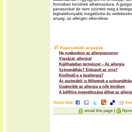
formában kerülnek alkalmazásra. A gyógys
panaszokat de nem szünteti meg a betegsé
leghatékonyabb megelőzési és védekezési 
anyag, az allergén elkerülése.
Kapcsolódó anyagok
Ha nyakunkon az allergiaszezon
Vigyázat, allergia!
Kiállhatatlan természet – Az allergia
Szénanáthás? Eldugult az orra?
Kinőhető-e a tejallergia?
Az asztmától is félhetnek a szénanáthá
Gyakoribb az allergia a nők körében
A bélflóra megváltozása állhat az allerg
Ossza meg:
Köv
email this page
|
Nyom