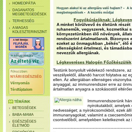
HOMEOPÁTIA
-
Hogyan alakul ki az allergiára való hajlam?
A l
DAGANATOS
-
megbetegedések
A kezelés módjai
MEGBETEGEDÉSEK
Fogyókúrázóknak: Légkever
TERHESSÉG
A minket körülvevő és életünk részét
A MAGAS
ruhaneműk, vegyszerek, kozmetikai sze
KOLESZTERINSZINT
környezetünkben élő növények, állato
rendszerint ártalmatlanok. Bizonyos
ezeket az önmagukban „békés”, élő é
ellenségként értelmezi, és támadásba 
nevezzük allergiának.
Légkeveréses Halogén Főzőkészülék
Testünk bonyolult védekező rendszere, a
veszélyektől, állandó harcot folytatva az
NYÁRI EGÉSZSÉG
ellen. Az allergiában ellenséges viszonyba
Vérnyomás
anyaggal, az immunrendszer erre az önm
ártalmatlan anyagra a szokásostól eltérően
Térdfájdalom
Immunrendszerünk három
TÉMÁINK
nyirokutakból, amelyek 
BETEGSÉGEK
nedvességet; a nyirokcsomókból, ezek állí
BABA-MAMA
immunanyagokat; valamint a csecsemőmiri
csontvelőből, amelyekben keletkeznek az
EGÉSZSÉGES
ÉLETMÓD
-----------------------------------------------------