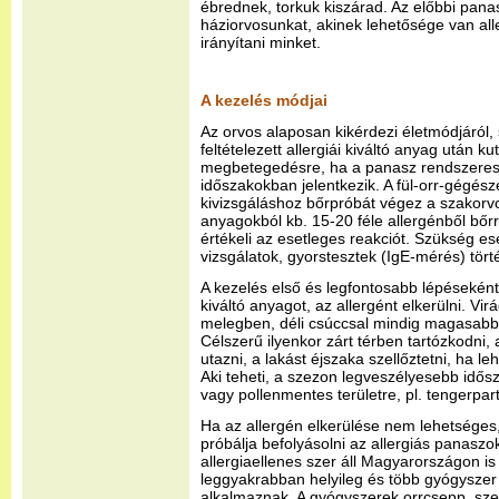
ébrednek, torkuk kiszárad. Az előbbi pana
háziorvosunkat, akinek lehetősége van all
irányítani minket.
A kezelés módjai
Az orvos alaposan kikérdezi életmódjáról, 
feltételezett allergiái kiváltó anyag után k
megbetegedésre, ha a panasz rendszeres
időszakokban jelentkezik. A fül-orr-gégész
kivizsgáláshoz bőrpróbát végez a szakorvos
anyagokból kb. 15-20 féle allergénből bőr
értékeli az esetleges reakciót. Szükség es
vizsgálatok, gyorstesztek (IgE-mérés) tört
A kezelés első és legfontosabb lépéseként 
kiváltó anyagot, az allergént elkerülni. V
melegben, déli csúccsal mindig magasabb 
Célszerű ilyenkor zárt térben tartózkodni,
utazni, a lakást éjszaka szellőztetni, ha 
Aki teheti, a szezon legveszélyesebb id
vagy pollenmentes területre, pl. tengerpart
Ha az allergén elkerülése nem lehetséges
próbálja befolyásolni az allergiás panasz
allergiaellenes szer áll Magyarországon i
leggyakrabban helyileg és több gyógyszer
alkalmaznak. A gyógyszerek orrcsepp, sze