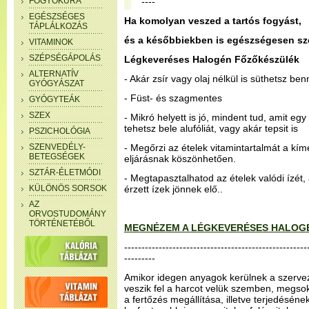
FOGYÓKÚRA
----
EGÉSZSÉGES
Ha komolyan veszed a tartós fogyást,
TÁPLÁLKOZÁS
és a későbbiekben is egészségesen sze
VITAMINOK
SZÉPSÉGÁPOLÁS
Légkeveréses Halogén Főzőkészülék
ALTERNATÍV
- Akár zsír vagy olaj nélkül is süthetsz ben
GYÓGYÁSZAT
- Füst- és szagmentes
GYÓGYTEÁK
SZEX
- Mikró helyett is jó, mindent tud, amit eg
tehetsz bele alufóliát, vagy akár tepsit is
PSZICHOLÓGIA
SZENVEDÉLY-
- Megőrzi az ételek vitamintartalmát a kím
BETEGSÉGEK
eljárásnak köszönhetően.
SZTÁR-ÉLETMÓDI
- Megtapasztalhatod az ételek valódi ízét
KÜLÖNÖS SORSOK
érzett ízek jönnek elő..
AZ
ORVOSTUDOMÁNY
TÖRTÉNETÉBŐL
MEGNÉZEM A LÉGKEVERÉSES HALOG
-----------------------------------------------------
---------
Amikor idegen anyagok kerülnek a szerve
veszik fel a harcot velük szemben, megso
a fertőzés megállítása, illetve terjedésé