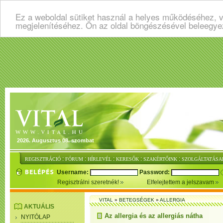
Ez a weboldal sütiket használ a helyes működéséhez, v
megjelenítéséhez. Ön az oldal böngészésével beleegye
2026. Augusztus 08. szombat
:
:
:
:
:
REGISZTRÁCIÓ
FÓRUM
HÍRLEVÉL
KERESŐK
SZAKÉRTŐINK
SZOLGÁLTATÁSA
Username:
Password:
Regisztrálni szeretnék!
Elfelejtettem a jelszavam
VITAL
»
BETEGSÉGEK
»
ALLERGIA
AKTUÁLIS
Az allergia és az allergiás nátha
NYITÓLAP