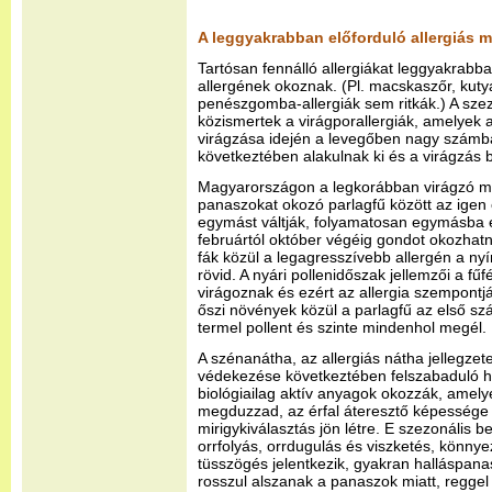
A leggyakrabban előforduló allergiás
Tartósan fennálló allergiákat leggyakrabb
allergének okoznak. (Pl. macskaszőr, kuty
penészgomba-allergiák sem ritkák.) A szezo
közismertek a virágporallergiák, amelyek a
virágzása idején a levegőben nagy számba
következtében alakulnak ki és a virágzás b
Magyarországon a legkorábban virágzó m
panaszokat okozó parlagfű között az igen 
egymást váltják, folyamatosan egymásba ér
februártól október végéig gondot okozhatn
fák közül a legagresszívebb allergén a nyí
rövid. A nyári pollenidőszak jellemzői a f
virágoznak és ezért az allergia szempontj
őszi növények közül a parlagfű az első s
termel pollent és szinte mindenhol megél.
A szénanátha, az allergiás nátha jellegzet
védekezése következtében felszabaduló h
biológiailag aktív anyagok okozzák, amely
megduzzad, az érfal áteresztő képessége
mirigykiválasztás jön létre. E szezonális b
orrfolyás, orrdugulás és viszketés, könny
tüsszögés jelentkezik, gyakran halláspanas
rosszul alszanak a panaszok miatt, reggel 