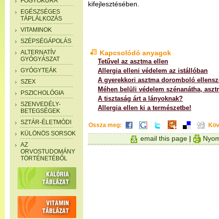
FOGYÓKÚRA
kifejlesztésében.
EGÉSZSÉGES
TÁPLÁLKOZÁS
VITAMINOK
SZÉPSÉGÁPOLÁS
ALTERNATÍV
Kapcsolódó anyagok
GYÓGYÁSZAT
Tetűvel az asztma ellen
GYÓGYTEÁK
Allergia elleni védelem az istállóban
A gyerekkori asztma doromboló ellensz
SZEX
Méhen belüli védelem szénanátha, aszt
PSZICHOLÓGIA
A tisztaság árt a lányoknak?
SZENVEDÉLY-
Allergia ellen ki a természetbe!
BETEGSÉGEK
SZTÁR-ÉLETMÓDI
Ossza meg:
Köv
KÜLÖNÖS SORSOK
email this page
|
Nyom
AZ
ORVOSTUDOMÁNY
TÖRTÉNETÉBŐL