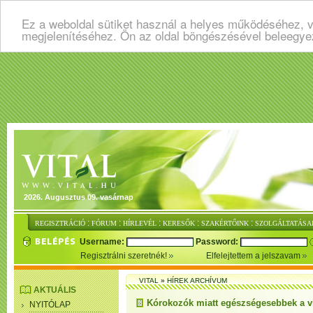
Ez a weboldal sütiket használ a helyes működéséhez, v
megjelenítéséhez. Ön az oldal böngészésével beleegye
2026. Augusztus 09. vasárnap
:
:
:
:
:
REGISZTRÁCIÓ
FÓRUM
HÍRLEVÉL
KERESŐK
SZAKÉRTŐINK
SZOLGÁLTATÁSA
Username:
Password:
Regisztrálni szeretnék!
Elfelejtettem a jelszavam
VITAL
»
HÍREK ARCHÍVUM
AKTUÁLIS
Kórokozók miatt egészségesebbek a v
NYITÓLAP