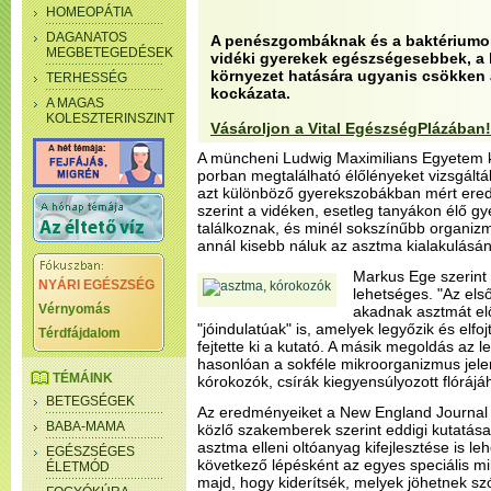
HOMEOPÁTIA
DAGANATOS
A penészgombáknak és a baktériumo
MEGBETEGEDÉSEK
vidéki gyerekek egészségesebbek, a 
környezet hatására ugyanis csökken 
TERHESSÉG
kockázata.
A MAGAS
KOLESZTERINSZINT
Vásároljon a Vital EgészségPlázában!
A müncheni Ludwig Maximilians Egyetem ku
porban megtalálható élőlényeket vizsgáltá
azt különböző gyerekszobákban mért ered
szerint a vidéken, esetleg tanyákon élő 
találkoznak, és minél sokszínűbb organiz
annál kisebb náluk az asztma kialakulásá
Markus Ege szerint
NYÁRI EGÉSZSÉG
lehetséges. "Az els
Vérnyomás
akadnak asztmát el
"jóindulatúak" is, amelyek legyőzik és elfoj
Térdfájdalom
fejtette ki a kutató. A másik megoldás az 
hasonlóan a sokféle mikroorganizmus jel
TÉMÁINK
kórokozók, csírák kiegyensúlyozott flórájá
BETEGSÉGEK
Az eredményeiket a New England Journal 
BABA-MAMA
közlő szakemberek szerint eddigi kutatása
asztma elleni oltóanyag kifejlesztése is l
EGÉSZSÉGES
következő lépésként az egyes speciális mi
ÉLETMÓD
majd, hogy kiderítsék, melyek jöhetnek sz