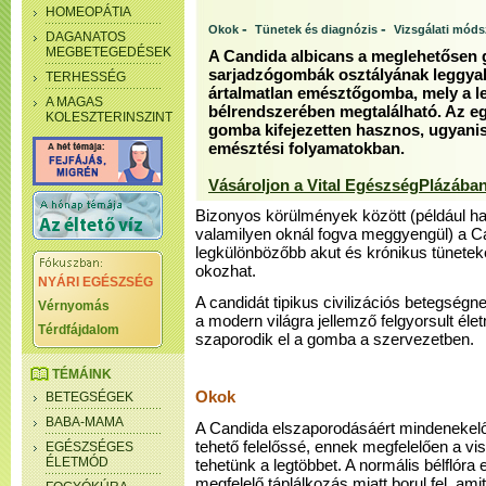
HOMEOPÁTIA
-
-
Okok
Tünetek és diagnózis
Vizsgálati mód
DAGANATOS
MEGBETEGEDÉSEK
A Candida albicans a meglehetősen 
sarjadzógombák osztályának leggyako
TERHESSÉG
ártalmatlan emésztőgomba, mely a 
A MAGAS
bélrendszerében megtalálható. Az e
KOLESZTERINSZINT
gomba kifejezetten hasznos, ugyanis
emésztési folyamatokban.
Vásároljon a Vital EgészségPlázában
Bizonyos körülmények között (például 
valamilyen oknál fogva meggyengül) a Ca
legkülönbözőbb akut és krónikus tünete
okozhat.
NYÁRI EGÉSZSÉG
A candidát tipikus civilizációs betegségn
Vérnyomás
a modern világra jellemző felgyorsult é
Térdfájdalom
szaporodik el a gomba a szervezetben.
TÉMÁINK
Okok
BETEGSÉGEK
BABA-MAMA
A Candida elszaporodásáért mindenekel
tehető felelőssé, ennek megfelelően a vi
EGÉSZSÉGES
ÉLETMÓD
tehetünk a legtöbbet. A normális bélflóra
megfelelő táplálkozás miatt borul fel, amit