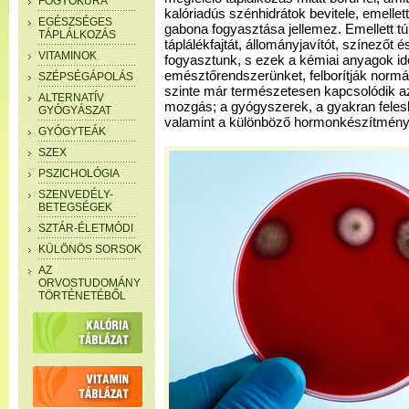
FOGYÓKÚRA
kalóriadús szénhidrátok bevitele, emellet
EGÉSZSÉGES
gabona fogyasztása jellemez. Emellett tú
TÁPLÁLKOZÁS
táplálékfajtát, állományjavítót, színezőt
VITAMINOK
fogyasztunk, s ezek a kémiai anyagok id
emésztőrendszerünket, felborítják normál
SZÉPSÉGÁPOLÁS
szinte már természetesen kapcsolódik az
ALTERNATÍV
mozgás; a gyógyszerek, a gyakran feles
GYÓGYÁSZAT
valamint a különböző hormonkészítménye
GYÓGYTEÁK
SZEX
PSZICHOLÓGIA
SZENVEDÉLY-
BETEGSÉGEK
SZTÁR-ÉLETMÓDI
KÜLÖNÖS SORSOK
AZ
ORVOSTUDOMÁNY
TÖRTÉNETÉBŐL