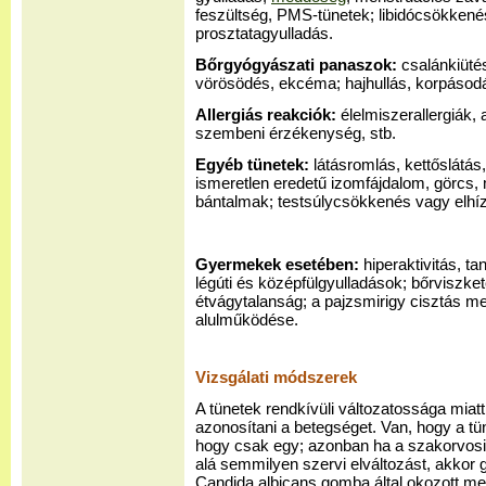
feszültség, PMS-tünetek; libidócsökkené
prosztatagyulladás.
Bőrgyógyászati panaszok:
csalánkiütés
vörösödés, ekcéma; hajhullás, korpásodá
Allergiás reakciók:
élelmiszerallergiák
szembeni érzékenység, stb.
Egyéb tünetek:
látásromlás, kettőslátás,
ismeretlen eredetű izomfájdalom, görcs, m
bántalmak; testsúlycsökkenés vagy elhí
Gyermekek esetében:
hiperaktivitás, ta
légúti és középfülgyulladások; bőrviszke
étvágytalanság; a pajzsmirigy cisztás m
alulműködése.
Vizsgálati módszerek
A tünetek rendkívüli változatossága mia
azonosítani a betegséget. Van, hogy a tün
hogy csak egy; azonban ha a szakorvos
alá semmilyen szervi elváltozást, akkor go
Candida albicans gomba által okozott m