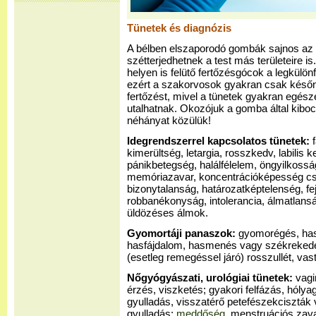
Tünetek és diagnózis
A bélben elszaporodó gombák sajnos az 
szétterjedhetnek a test más területeire is
helyen is felütő fertőzésgócok a legkülön
ezért a szakorvosok gyakran csak későn
fertőzést, mivel a tünetek gyakran egé
utalhatnak. Okozójuk a gomba által kibo
néhányat közülük!
Idegrendszerrel kapcsolatos tünetek:
f
kimerültség, letargia, rosszkedv, labilis 
pánikbetegség, halálfélelem, öngyilkossá
memóriazavar, koncentrációképesség csök
bizonytalanság, határozatképtelenség, fej
robbanékonyság, intolerancia, álmatlansá
üldözéses álmok.
Gyomortáji panaszok:
gyomorégés, has
hasfájdalom, hasmenés vagy székrekedé
(esetleg remegéssel járó) rosszullét, vas
Nőgyógyászati, urológiai tünetek:
vagi
érzés, viszketés; gyakori felfázás, hóly
gyulladás, visszatérő petefészekciszták
gyulladás;
meddőség
, menstruációs zav