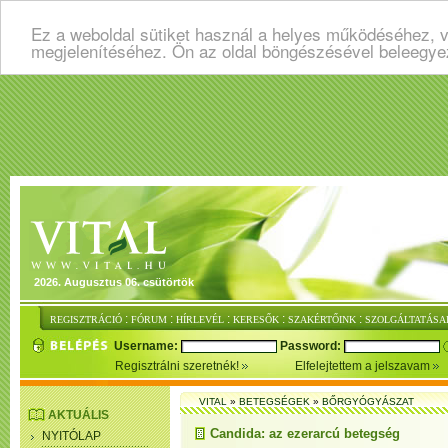
Ez a weboldal sütiket használ a helyes működéséhez, v
megjelenítéséhez. Ön az oldal böngészésével beleegye
2026. Augusztus 06. csütörtök
:
:
:
:
:
REGISZTRÁCIÓ
FÓRUM
HÍRLEVÉL
KERESŐK
SZAKÉRTŐINK
SZOLGÁLTATÁSA
Username:
Password:
Regisztrálni szeretnék!
Elfelejtettem a jelszavam
VITAL
»
BETEGSÉGEK
»
BŐRGYÓGYÁSZAT
AKTUÁLIS
Candida: az ezerarcú betegség
NYITÓLAP