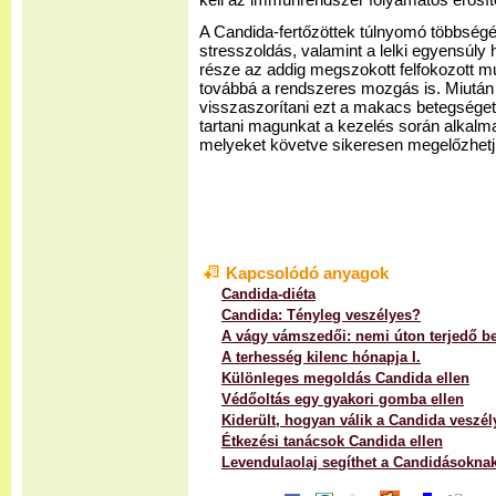
kell az immunrendszer folyamatos erősít
A Candida-fertőzöttek túlnyomó többség
stresszoldás, valamint a lelki egyensúly 
része az addig megszokott felfokozott 
továbbá a rendszeres mozgás is. Miután 
visszaszorítani ezt a makacs betegséget
tartani magunkat a kezelés során alkalma
melyeket követve sikeresen megelőzhetjük
Kapcsolódó anyagok
Candida-diéta
Candida: Tényleg veszélyes?
A vágy vámszedői: nemi úton terjedő b
A terhesség kilenc hónapja I.
Különleges megoldás Candida ellen
Védőoltás egy gyakori gomba ellen
Kiderült, hogyan válik a Candida veszé
Étkezési tanácsok Candida ellen
Levendulaolaj segíthet a Candidásokna