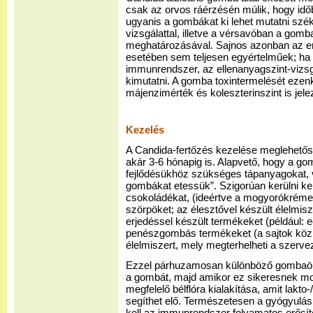
csak az orvos ráérzésén múlik, hogy időb
ugyanis a gombákat ki lehet mutatni szé
vizsgálattal, illetve a vérsavóban a gomba
meghatározásával. Sajnos azonban az e
esetében sem teljesen egyértelműek; ha
immunrendszer, az ellenanyagszint-vizs
kimutatni. A gomba toxintermelését eze
májenzimérték és koleszterinszint is jelez
Kezelés
A Candida-fertőzés kezelése meglehetősen
akár 3-6 hónapig is. Alapvető, hogy a g
fejlődésükhöz szükséges tápanyagokat, 
gombákat etessük”. Szigorúan kerülni kell
csokoládékat, (ideértve a mogyorókrémeket
szörpöket; az élesztővel készült élelmisze
erjedéssel készült termékeket (például: e
penészgombás termékeket (a sajtok közü
élelmiszert, mely megterhelheti a szerv
Ezzel párhuzamosan különböző gombaölő
a gombát, majd amikor ez sikeresnek mo
megfelelő bélflóra kialakítása, amit lakto-
segíthet elő. Természetesen a gyógyulási