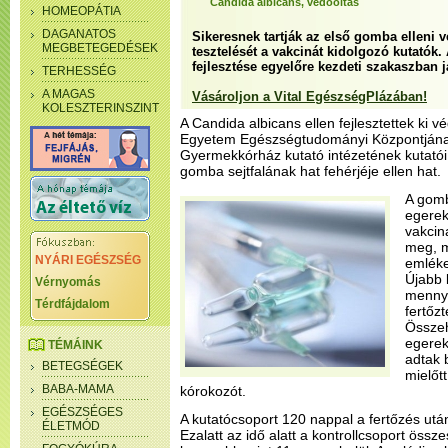
Candida albicans, védőoltás
HOMEOPÁTIA
DAGANATOS
Sikeresnek tartják az első gomba elleni 
MEGBETEGEDÉSEK
tesztelését a vakcinát kidolgozó kutatók. 
fejlesztése egyelőre kezdeti szakaszban j
TERHESSÉG
A MAGAS
Vásároljon a Vital EgészségPlázában!
KOLESZTERINSZINT
A Candida albicans ellen fejlesztettek ki v
Egyetem Egészségtudományi Központjána
Gyermekkórház kutató intézetének kutatói
gomba sejtfalának hat fehérjéje ellen hat.
A gomb
egerek
vakcin
meg, m
NYÁRI EGÉSZSÉG
emléke
Újabb 
Vérnyomás
mennyi
Térdfájdalom
fertőz
Összeh
egerek
TÉMÁINK
adtak 
BETEGSÉGEK
mielőt
BABA-MAMA
kórokozót.
EGÉSZSÉGES
A kutatócsoport 120 nappal a fertőzés utá
ÉLETMÓD
Ezalatt az idő alatt a kontrollcsoport össze