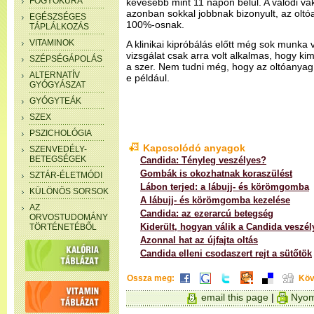
FOGYÓKÚRA
kevesebb mint 11 napon belül. A valódi vakc
azonban sokkal jobbnak bizonyult, az oltó
EGÉSZSÉGES
100%-osnak.
TÁPLÁLKOZÁS
VITAMINOK
A klinikai kipróbálás előtt még sok munka 
vizsgálat csak arra volt alkalmas, hogy k
SZÉPSÉGÁPOLÁS
a szer. Nem tudni még, hogy az oltóanyag
ALTERNATÍV
e például.
GYÓGYÁSZAT
GYÓGYTEÁK
SZEX
PSZICHOLÓGIA
Kapcsolódó anyagok
SZENVEDÉLY-
BETEGSÉGEK
Candida: Tényleg veszélyes?
Gombák is okozhatnak koraszülést
SZTÁR-ÉLETMÓDI
Lábon terjed: a lábujj- és körömgomba
KÜLÖNÖS SORSOK
A lábujj- és körömgomba kezelése
AZ
Candida: az ezerarcú betegség
ORVOSTUDOMÁNY
Kiderült, hogyan válik a Candida veszé
TÖRTÉNETÉBŐL
Azonnal hat az újfajta oltás
Candida elleni csodaszert rejt a sütőtök
Ossza meg:
Köv
email this page
|
Nyom