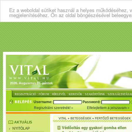
Ez a weboldal sütiket használ a helyes működéséhez, v
megjelenítéséhez. Ön az oldal böngészésével beleegye
2026. Augusztus 07. péntek
:
:
:
:
:
REGISZTRÁCIÓ
FÓRUM
HÍRLEVÉL
KERESŐK
SZAKÉRTŐINK
SZOLGÁLTATÁSA
Username:
Password:
Regisztrálni szeretnék!
Elfelejtettem a jelszavam
VITAL
»
BETEGSÉGEK
»
FERTŐZŐ BETEGSÉGEK
AKTUÁLIS
Védőoltás egy gyakori gomba ellen
NYITÓLAP