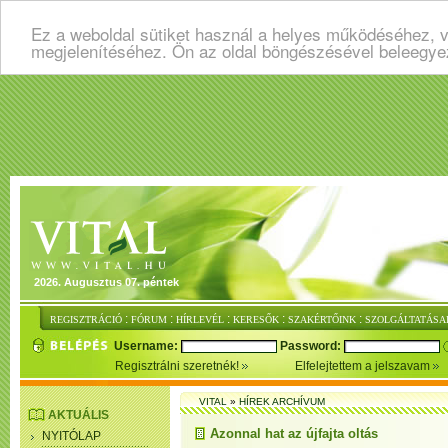
Ez a weboldal sütiket használ a helyes működéséhez, v
megjelenítéséhez. Ön az oldal böngészésével beleegye
2026. Augusztus 07. péntek
:
:
:
:
:
REGISZTRÁCIÓ
FÓRUM
HÍRLEVÉL
KERESŐK
SZAKÉRTŐINK
SZOLGÁLTATÁSA
Username:
Password:
Regisztrálni szeretnék!
Elfelejtettem a jelszavam
VITAL
»
HÍREK ARCHÍVUM
AKTUÁLIS
Azonnal hat az újfajta oltás
NYITÓLAP