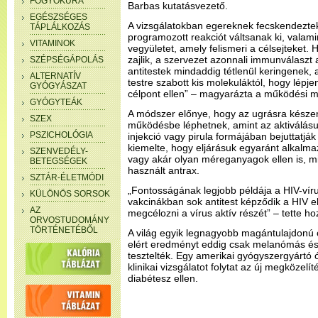
FOGYÓKÚRA
Barbas kutatásvezető.
EGÉSZSÉGES
A vizsgálatokban egereknek fecskendeztek
TÁPLÁLKOZÁS
programozott reakciót váltsanak ki, valami
VITAMINOK
vegyületet, amely felismeri a célsejteket.
zajlik, a szervezet azonnali immunválaszt
SZÉPSÉGÁPOLÁS
antitestek mindaddig tétlenül keringenek,
ALTERNATÍV
testre szabott kis molekuláktól, hogy lépj
GYÓGYÁSZAT
célpont ellen” – magyarázta a működési 
GYÓGYTEÁK
A módszer előnye, hogy az ugrásra készen
SZEX
működésbe léphetnek, amint az aktiválás
PSZICHOLÓGIA
injekció vagy pirula formájában bejuttatjá
kiemelte, hogy eljárásuk egyaránt alkalma
SZENVEDÉLY-
vagy akár olyan méreganyagok ellen is, mi
BETEGSÉGEK
használt antrax.
SZTÁR-ÉLETMÓDI
„Fontosságának legjobb példája a HIV-víru
KÜLÖNÖS SORSOK
vakcinákban sok antitest képződik a HIV 
AZ
megcélozni a vírus aktív részét” – tette h
ORVOSTUDOMÁNY
TÖRTÉNETÉBŐL
A világ egyik legnagyobb magántulajdonú 
elért eredményt eddig csak melanómás é
tesztelték. Egy amerikai gyógyszergyártó 
klinikai vizsgálatot folytat az új megközelí
diabétesz ellen.