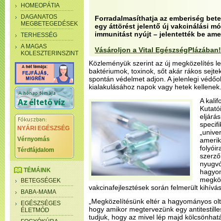
HOMEOPÁTIA
DAGANATOS
Forradalmasíthatja az emberiség bet
MEGBETEGEDÉSEK
egy áttörést jelentő új vakcinálási m
immunitást nyújt – jelentették be ame
TERHESSÉG
A MAGAS
Vásároljon a Vital EgészségPlázában!
KOLESZTERINSZINT
Közleményük szerint az új megközelítés le
baktériumok, toxinok, sőt akár rákos sejt
spontán védelmet adjon. A jelenlegi védő
kialakulásához napok vagy hetek kellenek
A kalif
Kutatói
eljárá
specif
NYÁRI EGÉSZSÉG
„univer
Vérnyomás
ameri
folyói
Térdfájdalom
szerző
nyugvó
TÉMÁINK
hagyom
megköz
BETEGSÉGEK
vakcinafejlesztések során felmerült kihívá
BABA-MAMA
„Megközelítésünk eltér a hagyományos olt
EGÉSZSÉGES
hogy amikor megtervezünk egy antitestille
ÉLETMÓD
tudjuk, hogy az mivel lép majd kölcsönha