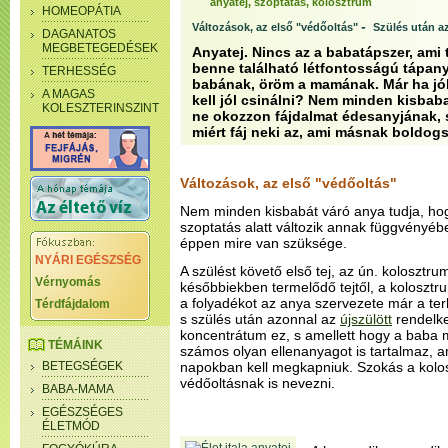
anyatej, szoptatás, kolosztrum
HOMEOPÁTIA
-
Változások, az első "védőoltás"
Szülés után a
DAGANATOS
MEGBETEGEDÉSEK
Anyatej. Nincs az a babatápszer, ami
benne található létfontosságú tápan
TERHESSÉG
babának, öröm a mamának. Már ha jól
A MAGAS
kell jól csinálni? Nem minden kisba
KOLESZTERINSZINT
ne okozzon fájdalmat édesanyjának, s
miért fáj neki az, ami másnak boldog
Változások, az első "védőoltás"
Nem minden kisbabát váró anya tudja, hog
szoptatás alatt változik annak függvényé
éppen mire van szüksége.
NYÁRI EGÉSZSÉG
A szülést követő első tej, az ún. kolosztru
Vérnyomás
későbbiekben termelődő tejtől, a kolosztr
a folyadékot az anya szervezete már a terh
Térdfájdalom
s szülés után azonnal az
újszülött
rendelke
koncentrátum ez, s amellett hogy a baba 
TÉMÁINK
számos olyan ellenanyagot is tartalmaz, a
BETEGSÉGEK
napokban kell megkapniuk. Szokás a kolo
védőoltásnak is nevezni.
BABA-MAMA
EGÉSZSÉGES
ÉLETMÓD