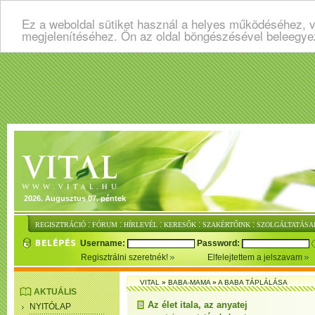
Ez a weboldal sütiket használ a helyes működéséhez, v
megjelenítéséhez. Ön az oldal böngészésével beleegye
2026. Augusztus 07. péntek
:
:
:
:
:
REGISZTRÁCIÓ
FÓRUM
HÍRLEVÉL
KERESŐK
SZAKÉRTŐINK
SZOLGÁLTATÁSA
Username:
Password:
Regisztrálni szeretnék!
Elfelejtettem a jelszavam
VITAL
»
BABA-MAMA
»
A BABA TÁPLÁLÁSA
AKTUÁLIS
Az élet itala, az anyatej
NYITÓLAP