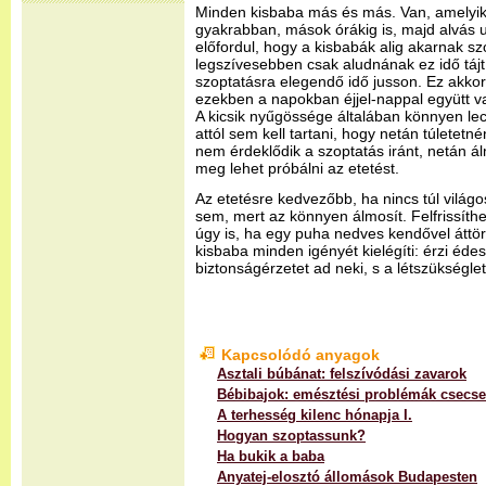
Minden kisbaba más és más. Van, amelyik 
gyakrabban, mások órákig is, majd alvás u
előfordul, hogy a kisbabák alig akarnak s
legszívesebben csak aludnának ez idő táj
szoptatásra elegendő idő jusson. Ez akko
ezekben a napokban éjjel-nappal együtt 
A kicsik nyűgössége általában könnyen lecs
attól sem kell tartani, hogy netán túletet
nem érdeklődik a szoptatás iránt, netán á
meg lehet próbálni az etetést.
Az etetésre kedvezőbb, ha nincs túl világo
sem, mert az könnyen álmosít. Felfrissíthet
úgy is, ha egy puha nedves kendővel áttörö
kisbaba minden igényét kielégíti: érzi éde
biztonságérzetet ad neki, s a létszükségle
Kapcsolódó anyagok
Asztali búbánat: felszívódási zavarok
Bébibajok: emésztési problémák csec
A terhesség kilenc hónapja I.
Hogyan szoptassunk?
Ha bukik a baba
Anyatej-elosztó állomások Budapesten