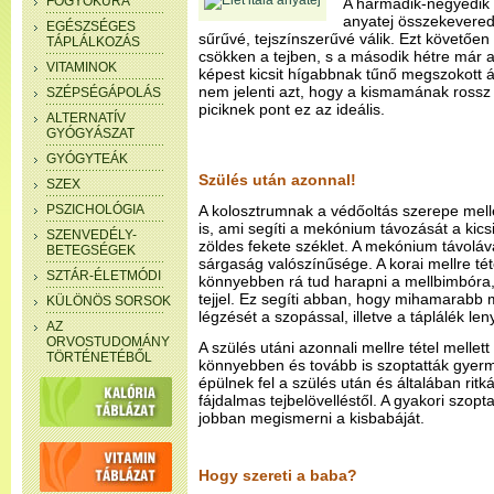
FOGYÓKÚRA
A harmadik-negyedik
anyatej összekeveredi
EGÉSZSÉGES
sűrűvé, tejszínszerűvé válik. Ezt követőe
TÁPLÁLKOZÁS
csökken a tejben, s a második hétre már al
VITAMINOK
képest kicsit hígabbnak tűnő megszokott á
nem jelenti azt, hogy a kismamának rossz 
SZÉPSÉGÁPOLÁS
piciknek pont ez az ideális.
ALTERNATÍV
GYÓGYÁSZAT
GYÓGYTEÁK
Szülés után azonnal!
SZEX
PSZICHOLÓGIA
A kolosztrumnak a védőoltás szerepe mell
is, ami segíti a mekónium távozását a kicsi
SZENVEDÉLY-
zöldes fekete széklet. A mekónium távoláv
BETEGSÉGEK
sárgaság valószínűsége. A korai mellre téte
SZTÁR-ÉLETMÓDI
könnyebben rá tud harapni a mellbimbóra,
tejjel. Ez segíti abban, hogy mihamarabb
KÜLÖNÖS SORSOK
légzését a szopással, illetve a táplálék len
AZ
ORVOSTUDOMÁNY
A szülés utáni azonnali mellre tétel melle
TÖRTÉNETÉBŐL
könnyebben és tovább is szoptatták gyer
épülnek fel a szülés után és általában rit
fájdalmas tejbelövelléstől. A gyakori szop
jobban megismerni a kisbabáját.
Hogy szereti a baba?