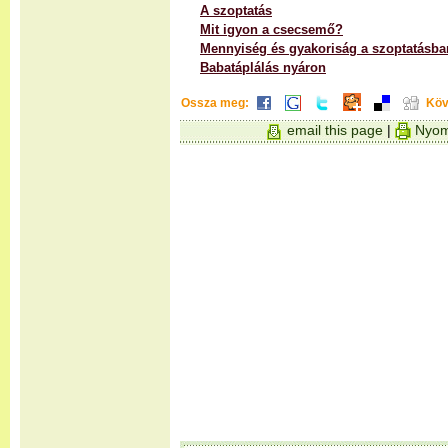
A szoptatás
Mit igyon a csecsemő?
Mennyiség és gyakoriság a szoptatásba
Babatáplálás nyáron
Ossza meg:
Köv
email this page
|
Nyom