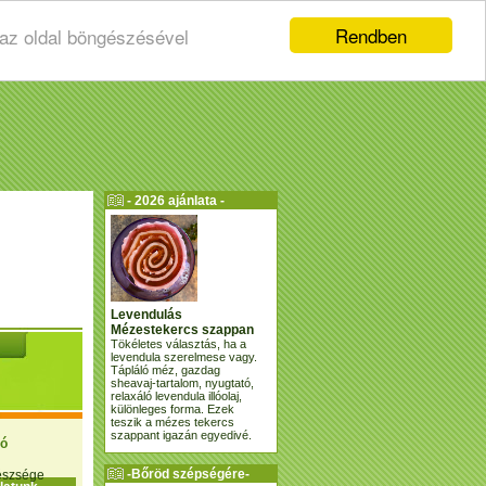
Rendben
 az oldal böngészésével
- 2026 ajánlata -
Levendulás
Mézestekercs szappan
Tökéletes választás, ha a
levendula szerelmese vagy.
Tápláló méz, gazdag
sheavaj-tartalom, nyugtató,
relaxáló levendula illóolaj,
különleges forma. Ezek
teszik a mézes tekercs
szappant igazán egyedivé.
ió
-Bőröd szépségére-
gészsége