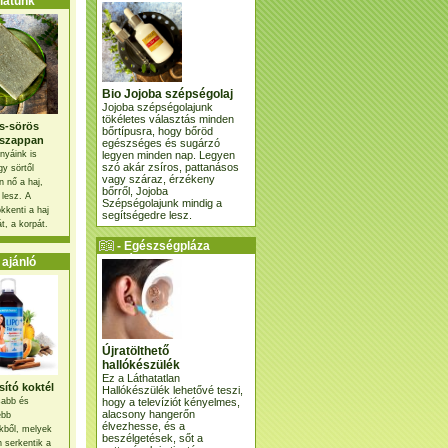
atunk
Bio Jojoba szépségolaj
Jojoba szépségolajunk
tökéletes választás minden
s-sörös
bőrtípusra, hogy bőröd
szappan
egészséges és sugárzó
legyen minden nap. Legyen
nyáink is
szó akár zsíros, pattanásos
gy sörtől
vagy száraz, érzékeny
 nő a haj,
bőrről, Jojoba
 lesz. A
Szépségolajunk mindig a
kkenti a haj
segítségedre lesz.
t, a korpát.
- Egészségpláza
ajánlatunk -
ajánló
Újratölthető
hallókészülék
Ez a Láthatatlan
ító koktél
Hallókészülék lehetővé teszi,
hogy a televíziót kényelmes,
osabb és
alacsony hangerőn
ebb
élvezhesse, és a
kből, melyek
beszélgetések, sőt a
 serkentik a