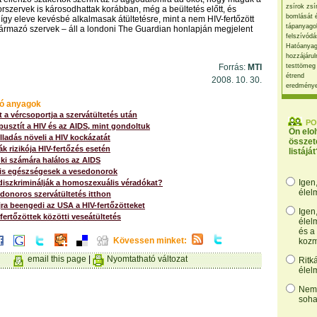
zsírok zsí
orszervek is károsodhattak korábban, még a beültetés előtt, és
bomlását 
így eleve kevésbé alkalmasak átültetésre, mint a nem HIV-fertőzött
tápanyago
ármazó szervek – áll a londoni The Guardian honlapján megjelent
felszívódá
Hatóanyag
hozzájárul
Forrás:
MTI
testtömeg
étrend
2008. 10. 30.
eredmény
ó anyagok
 a vércsoportja a szervátültetés után
PO
usztít a HIV és az AIDS, mint gondoltuk
Ön elo
ladás növeli a HIV kockázatát
összet
k rizikója HIV-fertőzés esetén
listáját
i számára halálos az AIDS
 is egészségesek a vesedonorok
Igen
diszkriminálják a homoszexuális véradókat?
élel
donoros szervátültetés itthon
jra beengedi az USA a HIV-fertőzötteket
Igen
-fertőzöttek közötti veseátültetés
élel
és a
Kövessen minket:
kozm
email this page
|
Nyomtatható változat
Ritk
élel
Nem,
soha