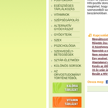
FOGYÓKÚRA
HIV-pozitív don
EGÉSZSÉGES
meglehet, hogy 
TÁPLÁLKOZÁS
szervezetből sz
beszámolóban.
VITAMINOK
SZÉPSÉGÁPOLÁS
ALTERNATÍV
GYÓGYÁSZAT
GYÓGYTEÁK
Kapcsolód
Megváltozott
SZEX
Régebb óta p
PSZICHOLÓGIA
A hüvelygyul
Nagyobb a rá
SZENVEDÉLY-
BETEGSÉGEK
Nem mindenk
Egy vesével
SZTÁR-ÉLETMÓDI
Alaptalanul 
KÜLÖNÖS SORSOK
Kevés az élő
15 év után ú
AZ
Bevált a HIV
ORVOSTUDOMÁNY
TÖRTÉNETÉBŐL
Ossza meg: