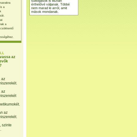
suttogások is tisztán
rsavakra
érthetővé váljanak. Többé
és a
nem marad le arról, amit
mások mondanak.
k
sát.
ai
nak a
 csökkentő
ességéhez.
LL
lvassa az
evők
?
, az
miszerekét.
, az
miszerekét
etikumokét.
án az
miszerekét.
 szinte
.