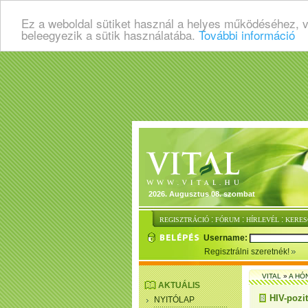
Ez a weboldal sütiket használ a helyes működéséhez, 
beleegyezik a sütik használatába.
További információ
2026. Augusztus 08. szombat
:
:
:
REGISZTRÁCIÓ
FÓRUM
HÍRLEVÉL
KERES
Username:
Regisztrálni szeretnék!
VITAL
»
A HÓ
AKTUÁLIS
HIV-pozit
NYITÓLAP