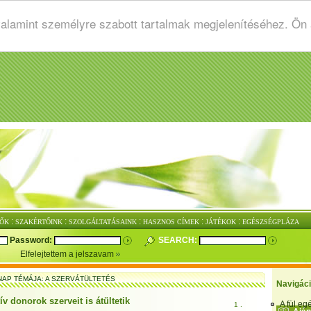
valamint személyre szabott tartalmak megjelenítéséhez. Ön
:
:
:
:
:
ŐK
SZAKÉRTŐINK
SZOLGÁLTATÁSAINK
HASZNOS CÍMEK
JÁTÉKOK
EGÉSZSÉGPLÁZA
Password:
SEARCH:
Elfelejtettem a jelszavam
NAP TÉMÁJA: A SZERVÁTÜLTETÉS
Navigác
ív donorok szerveit is átültetik
A fül e
1 .