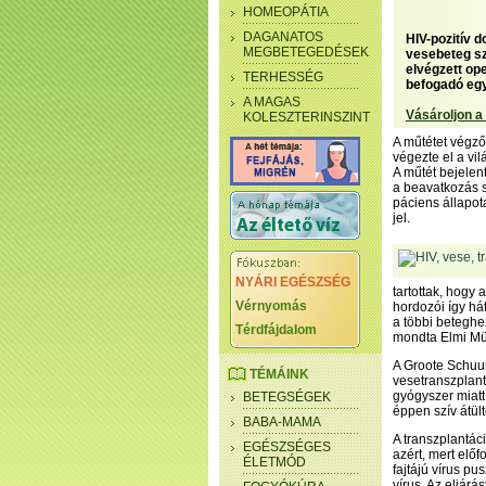
HOMEOPÁTIA
DAGANATOS
HIV-pozitív d
MEGBETEGEDÉSEK
vesebeteg sz
elvégzett op
TERHESSÉG
befogadó egy
A MAGAS
Vásároljon a
KOLESZTERINSZINT
A műtétet végző
végezte el a vil
A műtét bejelent
a beavatkozás si
páciens állapota
jel.
NYÁRI EGÉSZSÉG
tartottak, hogy a
Vérnyomás
hordozói így há
a többi beteghe
Térdfájdalom
mondta Elmi Mül
A Groote Schuur
TÉMÁINK
vesetranszplant
gyógyszer miatt
BETEGSÉGEK
éppen szív átült
BABA-MAMA
A transzplantác
EGÉSZSÉGES
azért, mert elő
ÉLETMÓD
fajtájú vírus pu
vírus. Az eljár