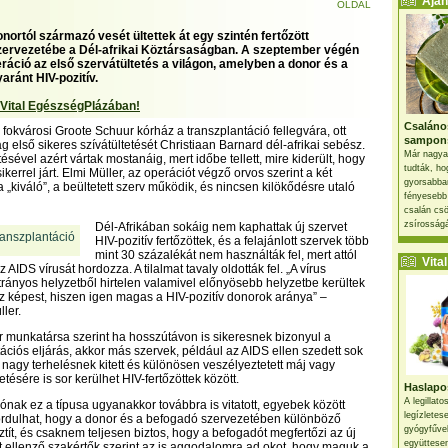
Ajánl
OLDAL
onortól származó vesét ültettek át egy szintén fertőzött
ervezetébe a Dél-afrikai Köztársaságban. A szeptember végén
eráció az első szervátültetés a világon, amelyben a donor és a
aránt HIV-pozitív.
 Vital EgészségPlázában!
Csaláno
 fokvárosi Groote Schuur kórház a transzplantáció fellegvára, ott
sampon
ág első sikeres szívátültetését Christiaan Barnard dél-afrikai sebész.
Már nagya
ésével azért vártak mostanáig, mert időbe tellett, mire kiderült, hogy
tudták, ho
kerrel járt. Elmi Müller, az operációt végző orvos szerint a két
gyorsabban
 „kiváló”, a beültetett szerv működik, és nincsen kilökődésre utaló
fényesebb
csalán csö
zsírosságá
Dél-Afrikában sokáig nem kaphattak új szervet
HIV-pozitív fertőzöttek, és a felajánlott szervek több
mint 30 százalékát nem használták fel, mert attól
Vital 
z AIDS vírusát hordozza. A tilalmat tavaly oldották fel. „A vírus
trányos helyzetből hirtelen valamivel előnyösebb helyzetbe kerültek
z képest, hiszen igen magas a HIV-pozitív donorok aránya” –
ler.
 munkatársa szerint ha hosszútávon is sikeresnek bizonyul a
ációs eljárás, akkor más szervek, például az AIDS ellen szedett sok
 nagy terhelésnek kitett és különösen veszélyeztetett máj vagy
etésére is sor kerülhet HIV-fertőzöttek között.
Haslapos
A legillat
iónak ez a típusa ugyanakkor továbbra is vitatott, egyebek között
legízletes
fordulhat, hogy a donor és a befogadó szervezetében különböző
gyógyfűve
sztít, és csaknem teljesen biztos, hogy a befogadót megfertőzi az új
együttesen
ást ellenző szakértők szerint az is aggodalomra ad okot, hogy maguk a