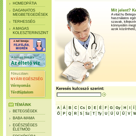
HOMEOPÁTIA
Mit jelent? 
DAGANATOS
MEGBETEGEDÉSEK
A vital.hu Beteg
használatos egé
TERHESSÉG
szavak, kifejez
könnyedén megtal
A MAGAS
azok közérthető
KOLESZTERINSZINT
NYÁRI EGÉSZSÉG
Vérnyomás
Keresés kulcsszó szerint:
Térdfájdalom
TÉMÁINK
A
Á
B
C
Cs
D
E
É
F
G
Gy
H
I
Í
BETEGSÉGEK
Ő
P
Q
R
S
Sz
T
Ty
U
Ú
Ü
Ű
V
BABA-MAMA
EGÉSZSÉGES
ÉLETMÓD