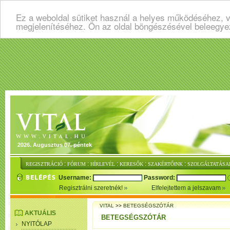
Ez a weboldal sütiket használ a helyes működéséhez, v
megjelenítéséhez. Ön az oldal böngészésével beleegye
2026. Augusztus 07. péntek
:
:
:
:
:
REGISZTRÁCIÓ
FÓRUM
HÍRLEVÉL
KERESŐK
SZAKÉRTŐINK
SZOLGÁLTATÁSA
Username:
Password:
Regisztrálni szeretnék!
Elfelejtettem a jelszavam
VITAL
>>
BETEGSÉGSZÓTÁR
AKTUÁLIS
BETEGSÉGSZÓTÁR
NYITÓLAP