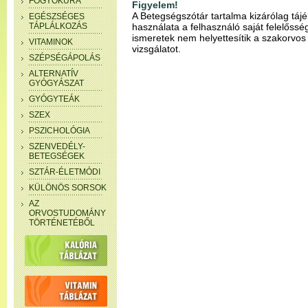
FOGYÓKÚRA
Figyelem!
A Betegségszótár tartalma kizárólag tájé
EGÉSZSÉGES
használata a felhasználó saját felelősségé
TÁPLÁLKOZÁS
ismeretek nem helyettesítik a szakorvos
VITAMINOK
vizsgálatot.
SZÉPSÉGÁPOLÁS
ALTERNATÍV
GYÓGYÁSZAT
GYÓGYTEÁK
SZEX
PSZICHOLÓGIA
SZENVEDÉLY-
BETEGSÉGEK
SZTÁR-ÉLETMÓDI
KÜLÖNÖS SORSOK
AZ
ORVOSTUDOMÁNY
TÖRTÉNETÉBŐL