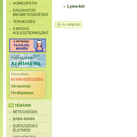
HOMEOPÁTIA
Lyme-kór
DAGANATOS
MEGBETEGEDÉSEK
TERHESSÉG
A MAGAS
KOLESZTERINSZINT
NYÁRI EGÉSZSÉG
Vérnyomás
Térdfájdalom
TÉMÁINK
BETEGSÉGEK
BABA-MAMA
EGÉSZSÉGES
ÉLETMÓD