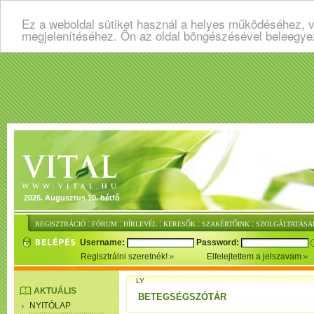
Ez a weboldal sütiket használ a helyes működéséhez, v
megjelenítéséhez. Ön az oldal böngészésével beleegye
2026. Augusztus 10. hétfő
:
:
:
:
:
REGISZTRÁCIÓ
FÓRUM
HÍRLEVÉL
KERESŐK
SZAKÉRTŐINK
SZOLGÁLTATÁSA
Username:
Password:
Regisztrálni szeretnék!
Elfelejtettem a jelszavam
LY
AKTUÁLIS
BETEGSÉGSZÓTÁR
NYITÓLAP