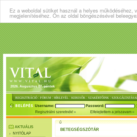
Ez a weboldal sütiket használ a helyes működéséhez, v
megjelenítéséhez. Ön az oldal böngészésével beleegye
2026. Augusztus 07. péntek
:
:
:
:
:
REGISZTRÁCIÓ
FÓRUM
HÍRLEVÉL
KERESŐK
SZAKÉRTŐINK
SZOLGÁLTATÁSA
Username:
Password:
Regisztrálni szeretnék!
Elfelejtettem a jelszavam
Ű
AKTUÁLIS
BETEGSÉGSZÓTÁR
NYITÓLAP