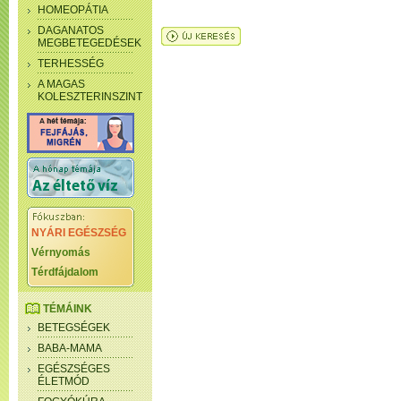
HOMEOPÁTIA
DAGANATOS
MEGBETEGEDÉSEK
TERHESSÉG
A MAGAS
KOLESZTERINSZINT
NYÁRI EGÉSZSÉG
Vérnyomás
Térdfájdalom
TÉMÁINK
BETEGSÉGEK
BABA-MAMA
EGÉSZSÉGES
ÉLETMÓD